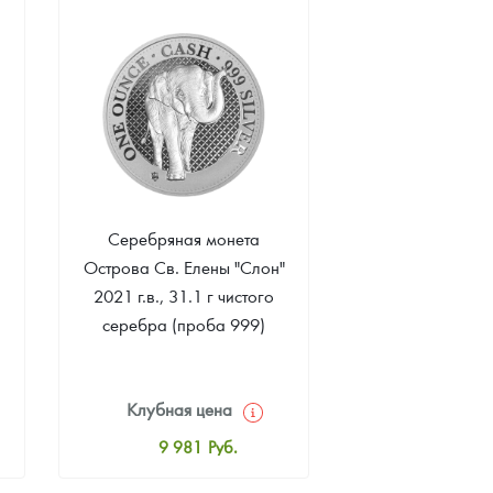
Цена выкупа
Звоните
Серебряная монета
Острова Св. Елены "Слон"
2021 г.в., 31.1 г чистого
серебра (проба 999)
Клубная цена
9 981
Руб.
Стандартная цена