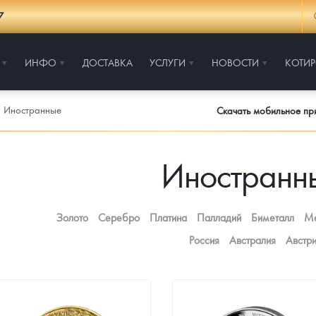
7
ИНФО
ДОСТАВКА
УСЛУГИ
НОВОСТИ
КОТИ
Иностранные
Скачать мобильное п
Иностранн
Золото
Серебро
Платина
Палладий
Биметалл
М
Россия
Австралия
Австр