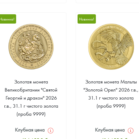
Стандартная цена
Стандартная цена
10 507
Руб.
13 659
Руб.
Новинка!
Новинка!
Цена выкупа
Цена выкупа
Звоните
Звоните
Золотая монета
Золотая монета Мальты
Великобритании "Святой
"Золотой Орел" 2026 г.в.,
Георгий и дракон" 2026
31.1 г чистого золота
г.в., 31.1 г чистого золота
(проба 9999)
(проба 9999)
Клубная цена
Клубная цена