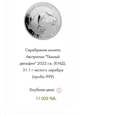
Звоните
Серебряная монета
Австралии "Тёмный
дельфин" 2022 г.в. (КМД),
31.1 г чистого серебра
(проба 999)
Клубная цена
11 032
Руб.
Стандартная цена
11 557
Руб.