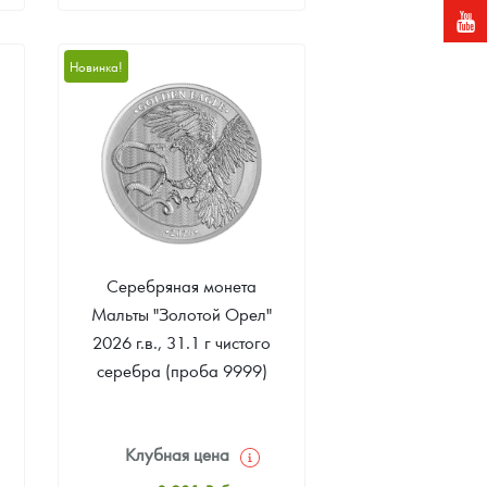
Стандартная цена
526 431
Руб.
Новинка!
Цена выкупа
Звоните
Серебряная монета
Мальты "Золотой Орел"
2026 г.в., 31.1 г чистого
серебра (проба 9999)
Клубная цена