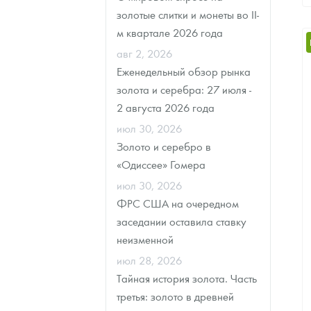
1
разные года
золотые слитки и монеты во II-
м квартале 2026 года
авг 2, 2026
Еженедельный обзор рынка
золота и серебра: 27 июля -
2 августа 2026 года
июл 30, 2026
Золото и серебро в
«Одиссее» Гомера
июл 30, 2026
ФРС США на очередном
заседании оставила ставку
неизменной
июл 28, 2026
Тайная история золота. Часть
третья: золото в древней