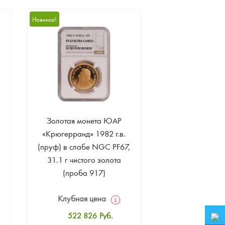
10 507
Руб.
Новинка!
Цена выкупа
Звоните
Золотая монета ЮАР
«Крюгерранд» 1982 г.в.
(пруф) в слабе NGC PF67,
31.1 г чистого золота
(проба 917)
Клубная цена
522 826
Руб.