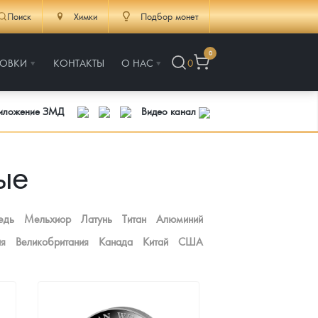
Поиск
Химки
Подбор монет
0
РОВКИ
КОНТАКТЫ
О НАС
0
риложение ЗМД
Видео канал
ые
едь
Мельхиор
Латунь
Титан
Алюминий
ия
Великобритания
Канада
Китай
США