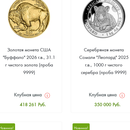
ра, платины на 2026 год
Золотая монета США
Серебряная монета
"Буффало" 2026 г.в., 31.1
Сомали "Леопард" 2025
г чистого золота (проба
г.в., 1000 г чистого
9999)
серебра (проба 9999)
Клубная цена
Клубная цена
данных
418 261
Руб.
350 000
Руб.
Стандартная цена
Стандартная цена
420 063
Руб.
352 000
Руб.
Новинка!
Новинка!
Цена выкупа
Цена выкупа