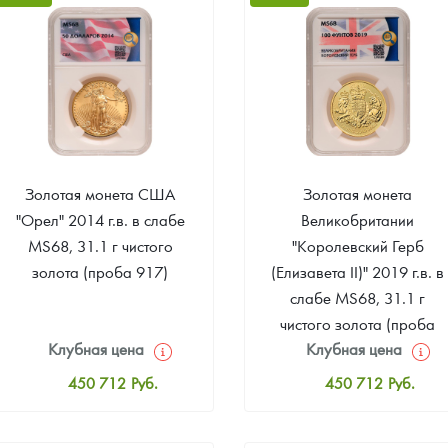
Звоните
Звоните
Золотая монета США
Золотая монета
"Орел" 2014 г.в. в слабе
Великобритании
MS68, 31.1 г чистого
"Королевский Герб
золота (проба 917)
(Елизавета II)" 2019 г.в. в
слабе MS68, 31.1 г
чистого золота (проба
Клубная цена
Клубная цена
9999)
450 712
Руб.
450 712
Руб.
Стандартная цена
Стандартная цена
454 318
Руб.
454 318
Руб.