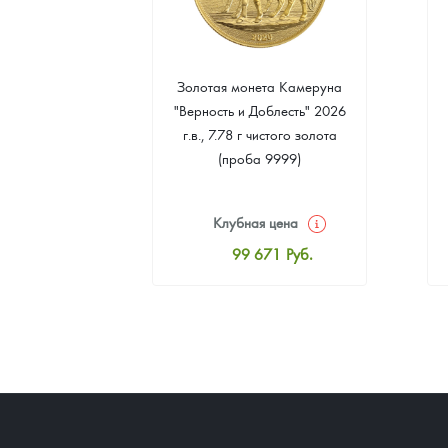
 монета
Золотая монета Камеруна
. Елены
"Верность и Доблесть" 2026
 2024 г.в.,
г.в., 7.78 г чистого золота
о серебра
(проба 9999)
999)
цена
Клубная цена
1
Руб.
99 671
Руб.
ная цена
Стандартная цена
6
Руб.
100 122
Руб.
ыкупа
Цена выкупа
оните
93 808
Руб.