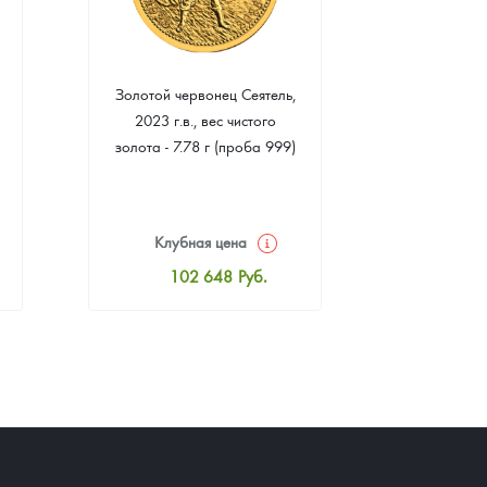
Золотой червонец Сеятель,
Золотая 
2023 г.в., вес чистого
"Филармони
золота - 7.78 г (проба 999)
7.78 г 
(пр
Клубная цена
Клуб
102 648
Руб.
10
Стандартная цена
Стан
103 099
Руб.
10
Цена выкупа
Ц
94 710
Руб.
9