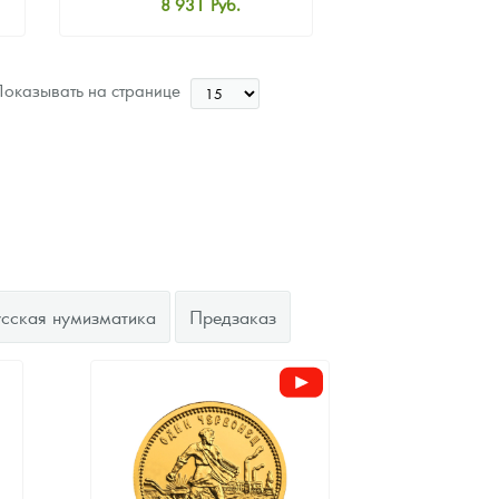
8 931
Руб.
Стандартная цена
9 456
Руб.
оказывать на странице
Цена выкупа
Звоните
усская нумизматика
Предзаказ