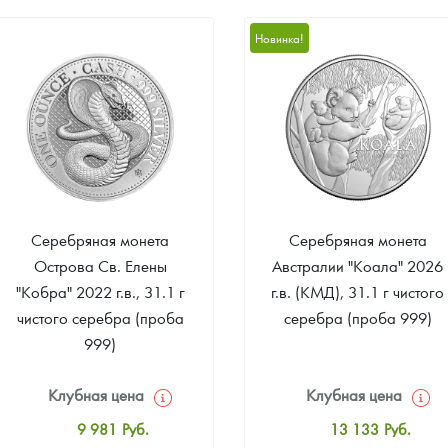
10 507
Руб.
10 507
Руб.
Новинка!
Цена выкупа
Цена выкупа
Звоните
Звоните
Серебряная монета
Серебряная монета
Острова Св. Елены
Австралии "Коала" 2026
"Кобра" 2022 г.в., 31.1 г
г.в. (КМД), 31.1 г чистого
чистого серебра (проба
серебра (проба 999)
999)
Клубная цена
Клубная цена
9 981
Руб.
13 133
Руб.