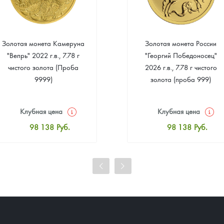
Золотая монета Камеруна
Золотая монета России
"Вепрь" 2022 г.в., 7.78 г
"Георгий Победоносец"
чистого золота (Проба
2026 г.в., 7.78 г чистого
9999)
золота (проба 999)
Клубная цена
Клубная цена
98 138
Руб.
98 138
Руб.
Стандартная цена
Стандартная цена
98 589
Руб.
98 589
Руб.
Цена выкупа
Цена выкупа
93 808
Руб.
94 710
Руб.