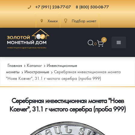
+7 (991) 238-77-07
8 (800) 500-08-77
Химки
Подбор монет
0
0
Главная
Каталог
Инвестиционные
монеты
Иностранные
Серебряная инвестиционная монета
"Ноев Ковчег", 31.1 г чистого серебра (проба 999)
Каталог
Серебряная инвестиционная монета "Ноев
Инфо
Каталог Монет
Ковчег", 31.1 г чистого серебра (проба 999)
Доставка
Инвестиционные монеты
Как сделать заказ
Услуги
Памятные и старинные монеты
Подлинность монет
Монеты Россия и СССР