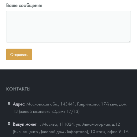
Ваше сообщение
КОНТАКТЫ
Адрес:
Московская обл., 143441
,
Гаврилково, 17-й кв-л, дом
13 (жилой комплекс «Эдем» 17/13)
Выкуп монет:
г. Москва, 111024, ул. Авиамоторная, д.12
(бизнес-центр Деловой дом Лефортово), 10 этаж, офис 911А