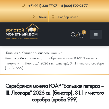
+7 (991) 238-77-07
8 (800) 500-08-77
Химки
Подбор монет
0
0
Главная
Каталог
Инвестиционные
монеты
Иностранные
Серебряная монета ЮАР "Большая
пятерка – III. Леопард" 2026 г.в. (блистер), 31.1 г чистого серебра
(проба 999)
Каталог
Инфо
Каталог Монет
Серебряная монета ЮАР "Большая пятерка –
III. Леопард" 2026 г.в. (блистер), 31.1 г чистого
Доставка
Инвестиционные монеты
Как сделать заказ
серебра (проба 999)
Услуги
Памятные и старинные монеты
Подлинность монет
Монеты Россия и СССР