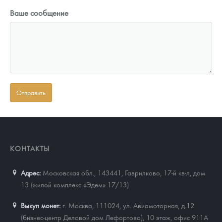
Ваше сообщение
КОНТАКТЫ
Адрес:
Московская обл., 143441
,
Гаврилково, 17-й кв-л, дом
13 (жилой комплекс «Эдем» 17/13)
Выкуп монет:
г. Москва, 111024, ул. Авиамоторная, д.12
(бизнес-центр Деловой дом Лефортово), 10 этаж, офис 911А