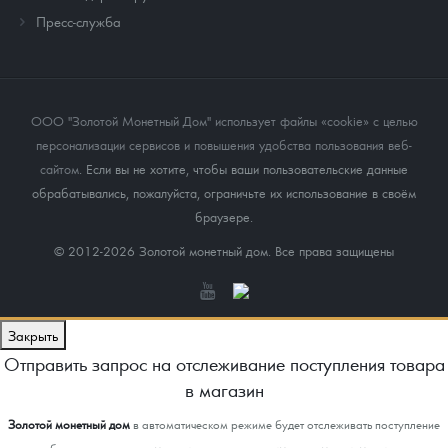
Пресс-служба
ООО "Золотой Монетный Дом" использует файлы «cookie» с целью
персонализации сервисов и повышения удобства пользования веб-
сайтом
. Если вы не хотите, чтобы ваши пользовательские данные
обрабатывались, пожалуйста, ограничьте их использование в своём
браузере.
© 2012-2026 Золотой монетный дом. Все права защищены
Закрыть
Отправить запрос на отслеживание поступления товара
в магазин
Золотой монетный дом
в автоматическом режиме будет отслеживать поступление
выбранного товара в магазин, с последующим уведомлением клиента.