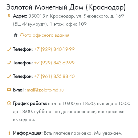
Золотой Монетный Дом (Краснодар)
Новости
Монеты и жетоны ЗМД
Клуб ЗМД
Подбор монет
Иностранные
Памятные монеты России и СССР
Адрес:
350015
г. Краснодар
,
ул. Янковского, д. 169
Котировки
Георгий Победоносец
Гарантии
Информация
Аналитика и события
Монеты стран мира после 1950г
Монеты Царской России
(БЦ «Изумруд»), 1 этаж, офис 109
Контакты
Золотой червонец Сеятель
Выкуп монет
Распродажа монет и жетонов
Cтатьи
Курс золота и серебра
Итоги 2025 года. Прогноз курсов золота, серебра, платины на
Фото офисного здания
2026 год
О нас
Золотые слитки
Вопрос - ответ
Георгий Победоносец - динамика цен
Лом выкуп
Выкуп серебряных монет
Телефон:
+7 (929) 840-19-99
Аксессуары
Памятка для работы с монетами из драгметаллов
Скупка слитков
Наши преимущества
Телефон:
+7 (929) 843-69-99
Гарри Поттер
Условия возврата
Письмо директору
Телефон:
+7 (961) 855-88-40
Год Лошади
Монеты
Пресс-служба
E-mail:
mail@zoloto-md.ru
Флот: ледоколы и корабли
Политика конфиденциальности
График работы:
пн-чт с 10:00 до 18:30, пятница с 10:00
до 18:00, суббота - по договоренности, воскресенье -
Жетоны "Необыкновенные обитатели глубин"
Политика использования Cookies
выходной.
Ювелирные изделия
Положение по обработке и защите персональных данных
Информация:
Есть платная парковка. Мы уважаем