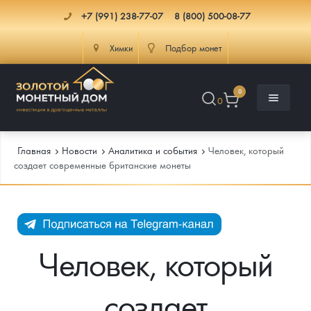
+7 (991) 238-77-07
8 (800) 500-08-77
Химки
Подбор монет
0
0
Главная
Новости
Аналитика и события
Человек, который
создает современные британские монеты
Каталог
Инфо
Каталог Монет
Человек, который
Доставка
Инвестиционные монеты
Как сделать заказ
создает
Услуги
Памятные и старинные монеты
Подлинность монет
Монеты Россия и СССР