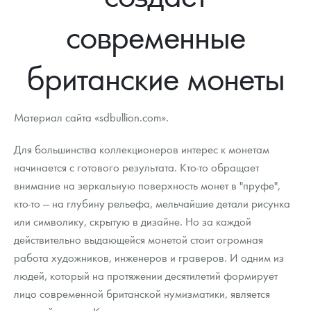
Новости
Монеты и жетоны ЗМД
Клуб ЗМД
Подбор монет
Иностранные
Памятные монеты России и СССР
современные
Котировки
Георгий Победоносец
Гарантии
Информация
Аналитика и события
Монеты стран мира после 1950г
Монеты Царской России
британские монеты
Контакты
Золотой червонец Сеятель
Выкуп монет
Распродажа монет и жетонов
Cтатьи
Курс золота и серебра
Итоги 2025 года. Прогноз курсов золота, серебра, платины на
2026 год
О нас
Золотые слитки
Вопрос - ответ
Георгий Победоносец - динамика цен
Лом выкуп
Выкуп серебряных монет
Материал сайта «sdbullion.com».
Аксессуары
Памятка для работы с монетами из драгметаллов
Скупка слитков
Наши преимущества
Для большинства коллекционеров интерес к монетам
Гарри Поттер
Условия возврата
Письмо директору
начинается с готового результата. Кто-то обращает
внимание на зеркальную поверхность монет в "пруфе",
Год Лошади
Монеты
Пресс-служба
кто-то — на глубину рельефа, мельчайшие детали рисунка
или символику, скрытую в дизайне. Но за каждой
Флот: ледоколы и корабли
Политика конфиденциальности
действительно выдающейся монетой стоит огромная
Жетоны "Необыкновенные обитатели глубин"
Политика использования Cookies
работа художников, инженеров и граверов. И одним из
людей, который на протяжении десятилетий формирует
Ювелирные изделия
Положение по обработке и защите персональных данных
лицо современной британской нумизматики, является