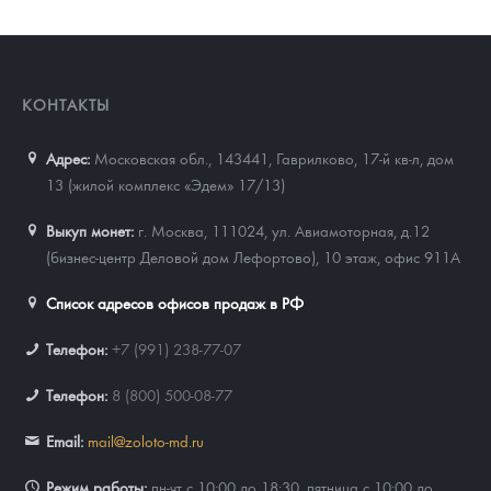
КОНТАКТЫ
Адрес:
Московская обл., 143441
,
Гаврилково, 17-й кв-л, дом
13 (жилой комплекс «Эдем» 17/13)
Выкуп монет:
г. Москва, 111024, ул. Авиамоторная, д.12
(бизнес-центр Деловой дом Лефортово), 10 этаж, офис 911А
Список адресов офисов продаж в РФ
Телефон:
+7 (991) 238-77-07
Телефон:
8 (800) 500-08-77
Email:
mail@zoloto-md.ru
Режим работы:
пн-чт с 10:00 до 18:30, пятница с 10:00 до