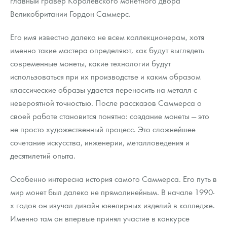
главный гравер Королевского монетного двора
Русская нумизматика
Великобритании Гордон Саммерс.
Золотая карманная галерея
Его имя известно далеко не всем коллекционерам, хотя
Наборы подарочных и коллекционных монет
именно такие мастера определяют, как будут выглядеть
современные монеты, какие технологии будут
Монеты и жетоны из недрагоценных металлов
использоваться при их производстве и каким образом
классические образы удается переносить на металл с
Книги по нумизматике
невероятной точностью. После рассказов Саммерса о
своей работе становится понятно: создание монеты — это
не просто художественный процесс. Это сложнейшее
сочетание искусства, инженерии, металловедения и
десятилетий опыта.
Особенно интересна история самого Саммерса. Его путь в
мир монет был далеко не прямолинейным. В начале 1990-
х годов он изучал дизайн ювелирных изделий в колледже.
Именно там он впервые принял участие в конкурсе