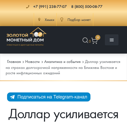
+7 (991) 238-77-07
8 (800) 500-08-77
Химки
Подбор монет
0
0
Главная
Новости
Аналитика и события
Доллар усиливается
на страхах долгосрочной напряженности на Ближнем Востоке и
росте инфляционных ожиданий
Каталог
Инфо
Каталог Монет
Доставка
Инвестиционные монеты
Как сделать заказ
Доллар усиливается
Услуги
Памятные и старинные монеты
Подлинность монет
Монеты Россия и СССР