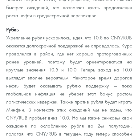
Русская нумизматика
быстрее ожиданий, что позволяет ждать продолжения
роста нефти в среднесрочной перспективе.
Золотая карманная галерея
Рубль
Наборы подарочных и коллекционных монет
Укрепление рубля ускорилось, идея, что 10.8 по CNY/RUB
Монеты и жетоны из недрагоценных металлов
окажется долгосрочной поддержкой не оправдалась. Курс
провалился в район, где нет хорошо проторгованных
Книги по нумизматике
ранее уровней, поэтому будет ориентироваться на
круглые значения 10.5 и 10.0. Теперь заход на 10.0
выглядит вполне вероятным. Некоторое время дорогая
нефть будет оказывать рублю поддержку — пока
глобальная инфляция не уберет этот бонус ростом
логистических издержек. Также против рубля будет играть
Минфин. В контексте этих ожиданий мы не ждем, что
CNY/RUB пробьет вниз 10.0. Но мы также снижаем свои
ожидания по ослаблению рубля во 2-м полугодии,
полагая, что CNY/RUB в текущем году теперь способен