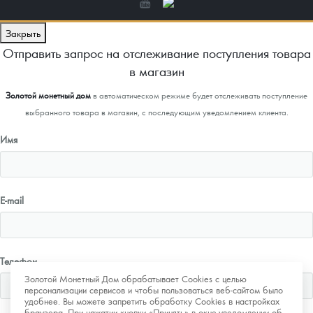
Закрыть
Отправить запрос на отслеживание поступления товара
в магазин
Золотой монетный дом
в автоматическом режиме будет отслеживать поступление
выбранного товара в магазин, с последующим уведомлением клиента.
Имя
E-mail
Телефон
Золотой Монетный Дом обрабатывает Cookies с целью
персонализации сервисов и чтобы пользоваться веб-сайтом было
удобнее. Вы можете запретить обработку Cookies в настройках
браузера. При нажатии кнопки «Принять» в окне-уведомлении об