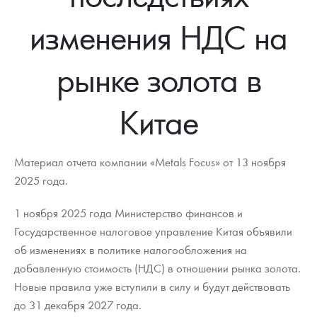
Новости
Монеты и жетоны ЗМД
Клуб ЗМД
Подбор монет
Иностранные
Памятные монеты России и СССР
изменения НДС на
Котировки
Георгий Победоносец
Гарантии
Информация
Аналитика и события
Монеты стран мира после 1950г
Монеты Царской России
рынке золота в
Контакты
Золотой червонец Сеятель
Выкуп монет
Распродажа монет и жетонов
Cтатьи
Курс золота и серебра
Итоги 2025 года. Прогноз курсов золота, серебра, платины на
2026 год
О нас
Золотые слитки
Вопрос - ответ
Георгий Победоносец - динамика цен
Лом выкуп
Выкуп серебряных монет
Китае
Аксессуары
Памятка для работы с монетами из драгметаллов
Скупка слитков
Наши преимущества
Материал отчета компании «Metals Focus» от 13 ноября
Гарри Поттер
Условия возврата
Письмо директору
2025 года.
Год Лошади
Монеты
Пресс-служба
1 ноября 2025 года Министерство финансов и
Флот: ледоколы и корабли
Политика конфиденциальности
Государственное налоговое управление Китая объявили
об изменениях в политике налогообложения на
Жетоны "Необыкновенные обитатели глубин"
Политика использования Cookies
добавленную стоимость (НДС) в отношении рынка золота.
Новые правила уже вступили в силу и будут действовать
Ювелирные изделия
Положение по обработке и защите персональных данных
до 31 декабря 2027 года.