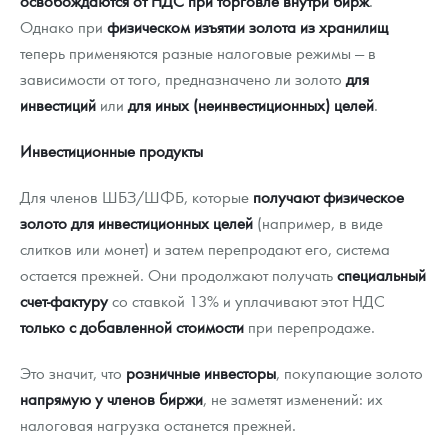
освобождаются от НДС при торговле внутри бирж
.
Однако при
физическом изъятии золота из хранилищ
теперь применяются разные налоговые режимы — в
зависимости от того, предназначено ли золото
для
инвестиций
или
для иных (неинвестиционных) целей
.
Инвестиционные продукты
Для членов ШБЗ/ШФБ, которые
получают физическое
золото для инвестиционных целей
(например, в виде
слитков или монет) и затем перепродают его, система
остается прежней. Они продолжают получать
специальный
счет-фактуру
со ставкой 13% и уплачивают этот НДС
только с добавленной стоимости
при перепродаже.
Это значит, что
розничные инвесторы
, покупающие золото
напрямую у членов биржи
, не заметят изменений: их
налоговая нагрузка останется прежней.