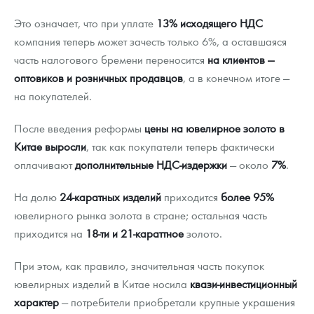
Это означает, что при уплате
13% исходящего НДС
компания теперь может зачесть только 6%, а оставшаяся
часть налогового бремени переносится
на клиентов —
оптовиков и розничных продавцов
, а в конечном итоге —
на покупателей.
После введения реформы
цены на ювелирное золото в
Китае выросли
, так как покупатели теперь фактически
оплачивают
дополнительные НДС-издержки
— около
7%
.
На долю
24-каратных изделий
приходится
более 95%
ювелирного рынка золота в стране; остальная часть
приходится на
18-ти и 21-караттное
золото.
При этом, как правило, значительная часть покупок
ювелирных изделий в Китае носила
квази-инвестиционный
характер
— потребители приобретали крупные украшения