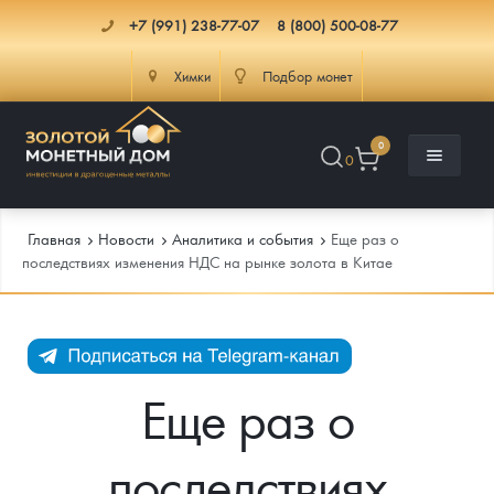
+7 (991) 238-77-07
8 (800) 500-08-77
Химки
Подбор монет
0
0
Главная
Новости
Аналитика и события
Еще раз о
последствиях изменения НДС на рынке золота в Китае
Каталог
Инфо
Каталог Монет
Еще раз о
Доставка
Инвестиционные монеты
Как сделать заказ
последствиях
Услуги
Памятные и старинные монеты
Подлинность монет
Монеты Россия и СССР