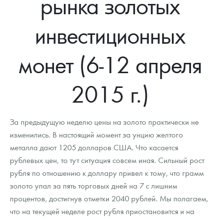
рынка золотых
Новости
Монеты и жетоны ЗМД
Клуб ЗМД
Подбор монет
Иностранные
Памятные монеты России и СССР
инвестиционных
Котировки
Георгий Победоносец
Гарантии
Информация
Аналитика и события
Монеты стран мира после 1950г
Монеты Царской России
Контакты
Золотой червонец Сеятель
Выкуп монет
Распродажа монет и жетонов
Cтатьи
Курс золота и серебра
Итоги 2025 года. Прогноз курсов золота, серебра, платины на
монет (6-12 апреля
2026 год
О нас
Золотые слитки
Вопрос - ответ
Георгий Победоносец - динамика цен
Лом выкуп
Выкуп серебряных монет
2015 г.)
Аксессуары
Памятка для работы с монетами из драгметаллов
Скупка слитков
Наши преимущества
Гарри Поттер
Условия возврата
Письмо директору
За предыдущую неделю цены на золото практически не
изменились. В настоящий момент за унцию желтого
Год Лошади
Монеты
Пресс-служба
металла дают 1205 долларов США. Что касается
рублевых цен, то тут ситуация совсем иная. Сильный рост
Флот: ледоколы и корабли
Политика конфиденциальности
рубля по отношению к доллару привел к тому, что грамм
Жетоны "Необыкновенные обитатели глубин"
Политика использования Cookies
золото упал за пять торговых дней на 7 с лишним
процентов, достигнув отметки 2040 рублей. Мы полагаем,
Ювелирные изделия
Положение по обработке и защите персональных данных
что на текущей неделе рост рубля приостановится и на