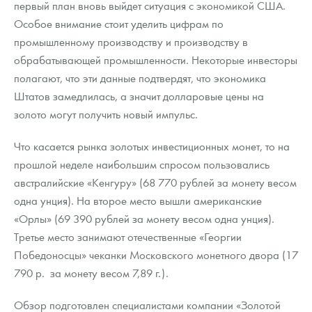
первый план вновь выйдет ситуация с экономикой США.
Русская нумизматика
Особое внимание стоит уделить цифрам по
Золотая карманная галерея
промышленному производству и производству в
обрабатывающей промышленности. Некоторые инвесторы
Наборы подарочных и коллекционных монет
полагают, что эти данные подтвердят, что экономика
Штатов замедлилась, а значит долларовые цены на
Монеты и жетоны из недрагоценных металлов
золото могут получить новый импульс.
Книги по нумизматике
Что касается рынка золотых инвестиционных монет, то на
прошлой неделе наибольшим спросом пользовались
австралийские «Кенгуру» (68 770 рублей за монету весом
одна унция). На второе место вышли американские
«Орлы» (69 390 рублей за монету весом одна унция).
Третье место занимают отечественные «Георгии
Победоносцы» чеканки Московского монетного двора (17
790 р. за монету весом 7,89 г.).
Обзор подготовлен специалистами компании «Золотой