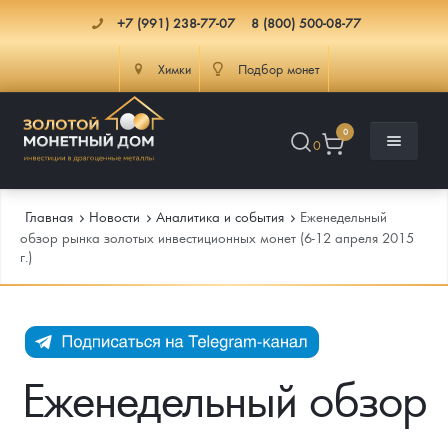
+7 (991) 238-77-07
8 (800) 500-08-77
Химки
Подбор монет
0
0
Главная
Новости
Аналитика и события
Еженедельный
обзор рынка золотых инвестиционных монет (6-12 апреля 2015
г.)
Каталог
Инфо
Каталог Монет
Доставка
Инвестиционные монеты
Как сделать заказ
Еженедельный обзор
Услуги
Памятные и старинные монеты
Подлинность монет
Монеты Россия и СССР