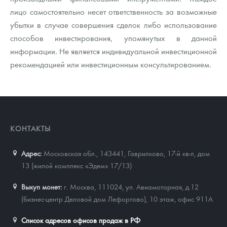
лицо самостоятельно несет ответственность за возможные
убытки в случае совершения сделок либо использование
способов инвестирования, упомянутых в данной
информации. Не является индивидуальной инвестиционной
рекомендацией или инвестиционным консультированием.
КОНТАКТЫ
Адрес:
Московская обл., 143441
,
Гаврилково, 17-й кв-л, дом
13 (жилой комплекс «Эдем» 17/13)
Выкуп монет:
г. Москва, 111024, ул. Авиамоторная, д.12
(бизнес-центр Деловой дом Лефортово), 10 этаж, офис 911А
Список адресов офисов продаж в РФ