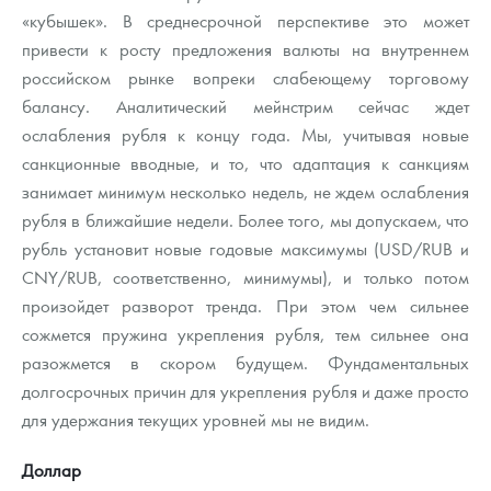
Русская нумизматика
«кубышек». В среднесрочной перспективе это может
привести к росту предложения валюты на внутреннем
Золотая карманная галерея
российском рынке вопреки слабеющему торговому
балансу. Аналитический мейнстрим сейчас ждет
Наборы подарочных и коллекционных монет
ослабления рубля к концу года. Мы, учитывая новые
Монеты и жетоны из недрагоценных металлов
санкционные вводные, и то, что адаптация к санкциям
занимает минимум несколько недель, не ждем ослабления
Книги по нумизматике
рубля в ближайшие недели. Более того, мы допускаем, что
рубль установит новые годовые максимумы (USD/RUB и
CNY/RUB, соответственно, минимумы), и только потом
произойдет разворот тренда. При этом чем сильнее
сожмется пружина укрепления рубля, тем сильнее она
разожмется в скором будущем. Фундаментальных
долгосрочных причин для укрепления рубля и даже просто
для удержания текущих уровней мы не видим.
Доллар