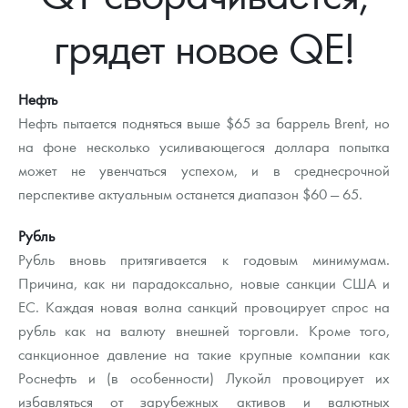
Новости
Монеты и жетоны ЗМД
Клуб ЗМД
Подбор монет
Иностранные
Памятные монеты России и СССР
грядет новое QE!
Котировки
Георгий Победоносец
Гарантии
Информация
Аналитика и события
Монеты стран мира после 1950г
Монеты Царской России
Контакты
Золотой червонец Сеятель
Выкуп монет
Распродажа монет и жетонов
Cтатьи
Курс золота и серебра
Итоги 2025 года. Прогноз курсов золота, серебра, платины на
Нефть
2026 год
Нефть пытается подняться выше $65 за баррель Brent, но
О нас
Золотые слитки
Вопрос - ответ
Георгий Победоносец - динамика цен
Лом выкуп
Выкуп серебряных монет
на фоне несколько усиливающегося доллара попытка
может не увенчаться успехом, и в среднесрочной
Аксессуары
Памятка для работы с монетами из драгметаллов
Скупка слитков
Наши преимущества
перспективе актуальным останется диапазон $60 — 65.
Гарри Поттер
Условия возврата
Письмо директору
Рубль
Год Лошади
Монеты
Рубль вновь притягивается к годовым минимумам.
Пресс-служба
Причина, как ни парадоксально, новые санкции США и
Флот: ледоколы и корабли
Политика конфиденциальности
ЕС. Каждая новая волна санкций провоцирует спрос на
рубль как на валюту внешней торговли. Кроме того,
Жетоны "Необыкновенные обитатели глубин"
Политика использования Cookies
санкционное давление на такие крупные компании как
Ювелирные изделия
Положение по обработке и защите персональных данных
Роснефть и (в особенности) Лукойл провоцирует их
избавляться от зарубежных активов и валютных