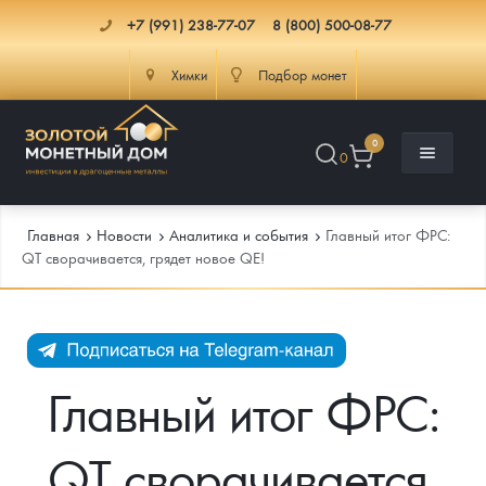
+7 (991) 238-77-07
8 (800) 500-08-77
Химки
Подбор монет
0
0
Главная
Новости
Аналитика и события
Главный итог ФРС:
QT сворачивается, грядет новое QE!
Каталог
Инфо
Каталог Монет
Главный итог ФРС:
Доставка
Инвестиционные монеты
Как сделать заказ
QT сворачивается,
Услуги
Памятные и старинные монеты
Подлинность монет
Монеты Россия и СССР