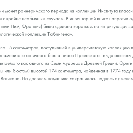
ии монет раннеримского периода из коллекции Института класс
ра, платины на 2026 год
я с крайне необычным случаем. В инвентарной книге напротив 
нный Ним, Франция) была сделана короткая, но интригующая за
ологической коллекции Тюбингена».
ло 15 сантиметров, поступившей в университетскую коллекцию в
наменитого античного бюста Биаса Приенского - выдающегося
очитаемого как одного из Семи мудрецов Древней Греции. Ориг
 или бюстом) высотой 174 сантиметра, найденная в 1774 году 
 Ватикана. На древнем памятнике сохранилась надпись с именем
данных