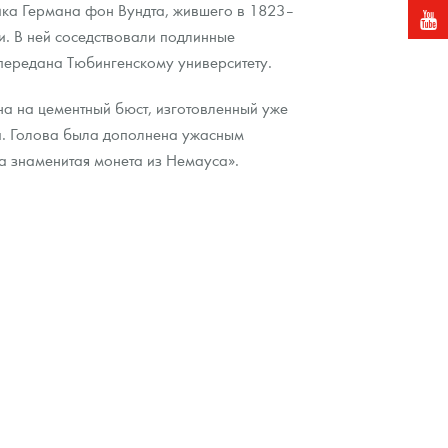
ика Германа фон Вундта, жившего в 1823–
и. В ней соседствовали подлинные
 передана Тюбингенскому университету.
 на цементный бюст, изготовленный уже
а. Голова была дополнена ужасным
а знаменитая монета из Немауса».