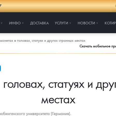
7
ИНФО
ДОСТАВКА
УСЛУГИ
НОВОСТИ
КОТИ
монетах в головах, статуях и других странных местах
Скачать мобильное п
 головах, статуях и дру
местах
юбингенского университета (Германия).