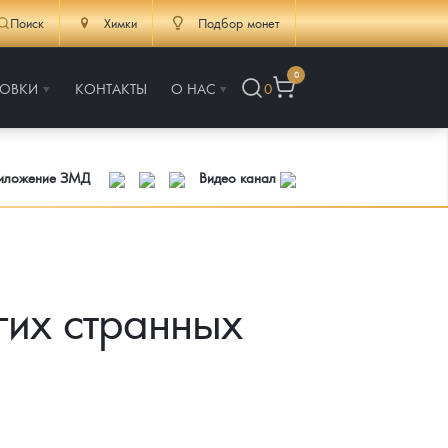
Поиск
Химки
Подбор монет
0
РОВКИ
КОНТАКТЫ
О НАС
0
риложение ЗМД
Видео канал
гих странных