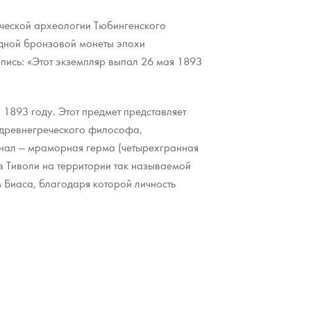
ической археологии Тюбингенского
одной бронзовой монеты эпохи
пись: «Этот экземпляр выпал 26 мая 1893
 1893 году. Этот предмет представляет
 древнегреческого философа,
инал — мраморная герма (четырехгранная
в Тиволи на территории так называемой
 Биаса, благодаря которой личность