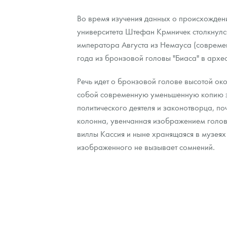
Во время изучения данных о происхожден
Контакты
Золотой червонец Сеятель
Выкуп монет
Распродажа монет и жетонов
Cтатьи
Курс золота и серебра
Итоги 2025 года. Прогноз курсов золота, сереб
университета Штефан Крмничек столкнулс
императора Августа из Немауса (совреме
О нас
Золотые слитки
Вопрос - ответ
Георгий Победоносец - динамика цен
Лом выкуп
Выкуп серебряных монет
года из бронзовой головы "Биаса" в архе
Аксессуары
Памятка для работы с монетами из драгметаллов
Скупка слитков
Наши преимущества
Речь идет о бронзовой голове высотой око
Гарри Поттер
Условия возврата
Письмо директору
собой современную уменьшенную копию з
политического деятеля и законотворца, п
Год Лошади
Монеты
Пресс-служба
колонна, увенчанная изображением головы
виллы Кассия и ныне хранящаяся в музеях
Флот: ледоколы и корабли
Политика конфиденциальности
изображенного не вызывает сомнений.
Жетоны "Необыкновенные обитатели глубин"
Политика использования Cookies
Ювелирные изделия
Положение по обработке и защите персональных 
Русская нумизматика
Золотая карманная галерея