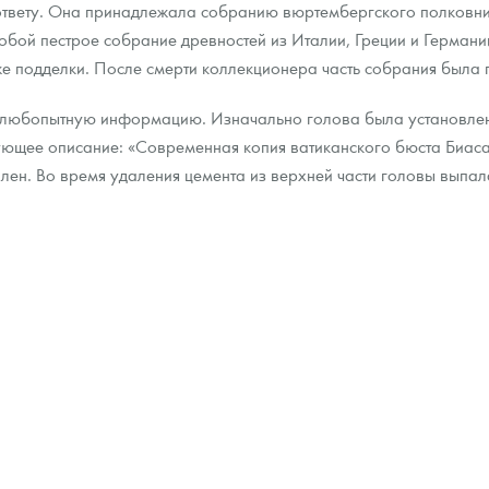
 ответу. Она принадлежала собранию вюртембергского полковн
собой пестрое собрание древностей из Италии, Греции и Германи
же подделки. После смерти коллекционера часть собрания была
 любопытную информацию. Изначально голова была установлена
дующее описание: «Современная копия ватиканского бюста Биас
лен. Во время удаления цемента из верхней части головы выпал