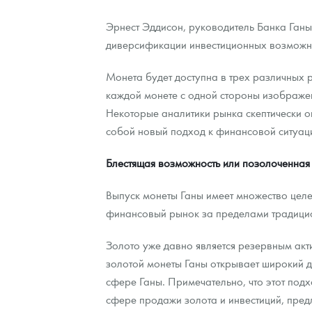
Наборы подарочных и коллекционных монет
Эрнест Эддисон, руководитель Банка Ганы
диверсификации инвестиционных возможнос
Монеты и жетоны из недрагоценных металлов
Монета будет доступна в трех различных р
Книги по нумизматике
каждой монете с одной стороны изображен
Некоторые аналитики рынка скептически о
собой новый подход к финансовой ситуаци
Блестящая возможность или позолоченная
Выпуск монеты Ганы имеет множество целе
финансовый рынок за пределами традицио
Золото уже давно является резервным акт
золотой монеты Ганы открывает широкий д
сфере Ганы. Примечательно, что этот подх
сфере продажи золота и инвестиций, пред