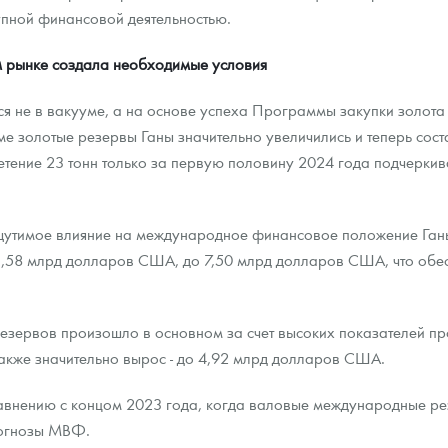
тупной финансовой деятельностью.
м рынке создала необходимые условия
ся не в вакууме, а на основе успеха Программы закупки золота
е золотые резервы Ганы значительно увеличились и теперь сост
ение 23 тонн только за первую половину 2024 года подчеркива
утимое влияние на международное финансовое положение Ганы
,58 млрд долларов США, до 7,50 млрд долларов США, что обес
зервов произошло в основном за счет высоких показателей про
кже значительно вырос - до 4,92 млрд долларов США.
равнению с концом 2023 года, когда валовые международные ре
огнозы МВФ.