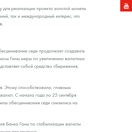
у для реализации проекта золотой монеты
ний, так и международный интерес, что
в.
обесценивание седи продолжает создавать
анком Ганы меры по увеличению валютных
едставляет собой средство сбережения,
я. Этому способствовали, главным
валют. С начала года по 25 сентября
мпы обесценивания седи снизились на
лия Банка Ганы по стабилизации валюты
ионов для крупных