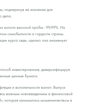
ы, подчеркнув ее значение для
о дела.
 из золота высокой пробы - 99,99%. На
лом самобытности и гордости страны.
ции курса седи, однако она знаменует
 способ инвестирования, диверсифицируя
венные ценные бумаги.
фляции и волатильности валют. Выпуск
ляясь важным нововведением в финансовой
ed», которая занималась мошенничеством в