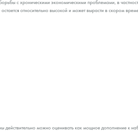
е борьбы с хроническими экономическими проблемами, в частно
 остается относительно высокой и может вырасти в скором врем
ра, платины на 2026 год
данных
ны действительно можно оценивать как мощное дополнение к на