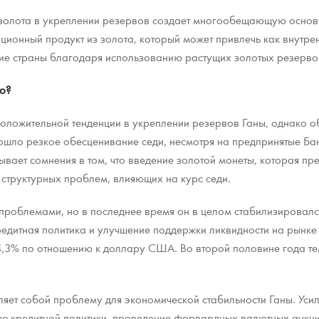
 золота в укреплении резервов создает многообещающую основ
ционный продукт из золота, который может привлечь как внутрен
е страны благодаря использованию растущих золотых резерво
о?
положительной тенденции в укреплении резервов Ганы, однако 
ошло резкое обесценивание седи, несмотря на предпринятые Б
вает сомнения в том, что введение золотой монеты, которая пр
структурных проблем, влияющих на курс седи.
 проблемами, но в последнее время он в целом стабилизировалс
едитная политика и улучшение поддержки ликвидности на рынке 
4,3% по отношению к доллару США. Во второй половине года те
яет собой проблему для экономической стабильности Ганы. Уси
жно-кредитной политики, проведение форвардных валютных аукц