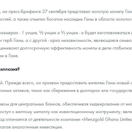
, на пресс-брифинге 27 сентября представил золотую монету Ган
тей, а также отметил богатое наследие Ганы в области золотог
азмерах - 1 унция, ½ унции и ¼ унции - и будет изготавливаться
 герб Ганы, а с другой - арка независимости, являющаяся симво
ценивают долгосрочную эффективность монеты в деле стабилиза
и в Гане.
 иллюзия?
й. Прежде всего, он призван предоставить жителям Ганы новый
нных активов, таких как сбережения в долларах или государст
ивом для центральных банков, обеспечивая хеджирование от ин
оступ к желтому металлу как инвестиционному инструменту, яв
од отличается от деятельности компании «Menzgold Ghana Limit
лагая аналогичные инвестиции.