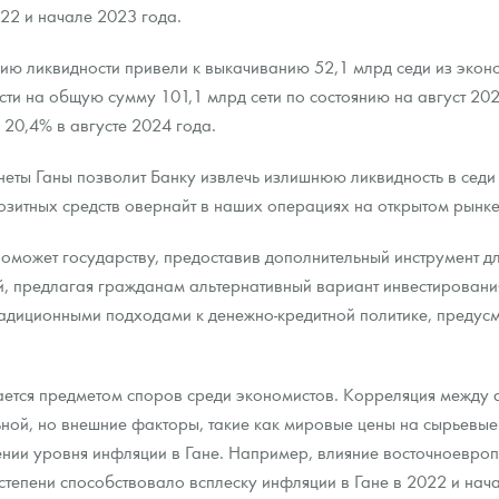
22 и начале 2023 года.
ию ликвидности привели к выкачиванию 52,1 млрд седи из эконо
ти на общую сумму 101,1 млрд сети по состоянию на август 20
 20,4% в августе 2024 года.
еты Ганы позволит Банку извлечь излишнюю ликвидность в седи
озитных средств овернайт в наших операциях на открытом рынке
поможет государству, предоставив дополнительный инструмент д
й, предлагая гражданам альтернативный вариант инвестирования
 традиционными подходами к денежно-кредитной политике, пред
ается предметом споров среди экономистов. Корреляция между 
ной, но внешние факторы, такие как мировые цены на сырьевые
ении уровня инфляции в Гане. Например, влияние восточноевро
степени способствовало всплеску инфляции в Гане в 2022 и нач