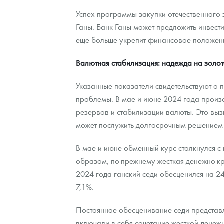
Успех программы закупки отечественного
Ганы. Банк Ганы может предложить инвести
еще больше укрепит финансовое положени
Валютная стабилизация: надежда на золот
Указанные показатели свидетельствуют о 
проблемы. В мае и июне 2024 года произ
резервов и стабилизации валюты. Это вызы
может послужить долгосрочным решением 
В мае и июне обменный курс столкнулся с
образом, по-прежнему жесткая денежно-кр
2024 года ганский седи обесценился на 2
7,1%.
Постоянное обесценивание седи представл
включали в себя сочетание жесткой дене