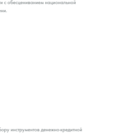
сти с обесцениванием национальной
ени.
бору инструментов денежно-кредитной