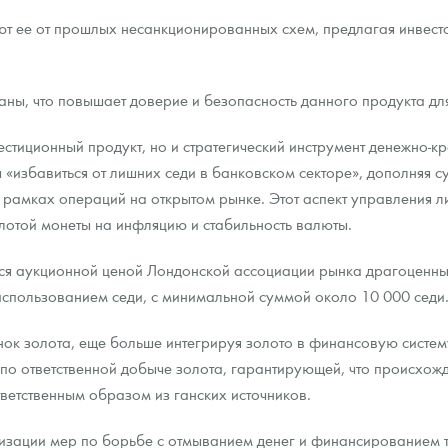
ют ее от прошлых несанкционированных схем, предлагая инвест
аны, что повышает доверие и безопасность данного продукта дл
стиционный продукт, но и стратегический инструмент денежно-к
ы «избавиться от лишних седи в банковском секторе», дополняя 
в рамках операций на открытом рынке. Этот аспект управления
лотой монеты на инфляцию и стабильность валюты.
ься аукционной ценой Лондонской ассоциации рынка драгоценны
использованием седи, с минимальной суммой около 10 000 седи
нок золота, еще больше интегрируя золото в финансовую систему
по ответственной добыче золота, гарантирующей, что происхожд
тветственным образом из ганских источников.
лизации мер по борьбе с отмыванием денег и финансированием 