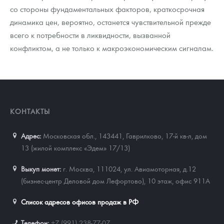
со стороны фундаментальных факторов, краткосрочная
динамика цен, вероятно, останется чувствительной прежде
всего к потребности в ликвидности, вызванной
конфликтом, а не только к макроэкономическим сигналам.
КОНТАКТЫ
Адрес:
Московская обл., 143441
,
Гаврилково, 17-й кв-л, дом
13 (жилой комплекс «Эдем» 17/13)
Выкуп монет:
г. Москва, 111024, ул. Авиамоторная, д.12
(бизнес-центр Деловой дом Лефортово), 10 этаж, офис 911А
Список адресов офисов продаж в РФ
Телефон:
+7 (991) 238-77-07