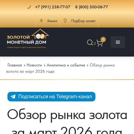
+7 (991) 238-77-07
8 (800) 500-08-77
Химки
Подбор монет
0
0
Главная
Новости
Аналитика и события
Обзор рынка
золота за март 2026 года
Каталог
Инфо
Каталог Монет
Обзор рынка золота
Доставка
Инвестиционные монеты
Как сделать заказ
за март 2026 года
Услуги
Памятные и старинные монеты
Подлинность монет
Монеты Россия и СССР