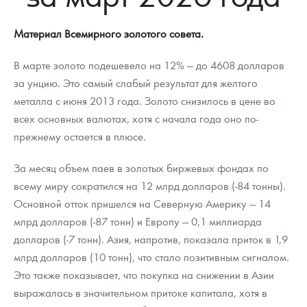
Новости
Монеты и жетоны ЗМД
Клуб ЗМД
Подбор монет
Иностранные
Памятные монеты России и СССР
Материал Всемирного золотого совета.
Котировки
Георгий Победоносец
Гарантии
Информация
Аналитика и события
Монеты стран мира после 1950г
Монеты Царской России
В марте золото подешевело на 12% — до 4608 долларов
Контакты
Золотой червонец Сеятель
Выкуп монет
Распродажа монет и жетонов
Cтатьи
Курс золота и серебра
Итоги 2025 года. Прогноз курсов золота, серебра, платины на
за унцию. Это самый слабый результат для желтого
2026 год
металла с июня 2013 года. Золото снизилось в цене во
О нас
Золотые слитки
Вопрос - ответ
Георгий Победоносец - динамика цен
Лом выкуп
Выкуп серебряных монет
всех основных валютах, хотя с начала года оно по-
Аксессуары
Памятка для работы с монетами из драгметаллов
Скупка слитков
Наши преимущества
прежнему остается в плюсе.
Гарри Поттер
Условия возврата
Письмо директору
За месяц объем паев в золотых биржевых фондах по
всему миру сократился на 12 млрд долларов (-84 тонны).
Год Лошади
Монеты
Пресс-служба
Основной отток пришелся на Северную Америку — 14
млрд долларов (-87 тонн) и Европу — 0,1 миллиарда
Флот: ледоколы и корабли
Политика конфиденциальности
долларов (-7 тонн). Азия, напротив, показала приток в 1,9
Жетоны "Необыкновенные обитатели глубин"
Политика использования Cookies
млрд долларов (10 тонн), что стало позитивным сигналом.
Это также показывает, что покупка на снижении в Азии
Ювелирные изделия
Положение по обработке и защите персональных данных
выражалась в значительном притоке капитала, хотя в