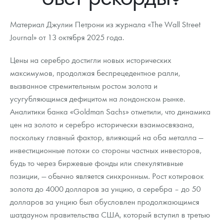
Новости
Монеты и жетоны ЗМД
Клуб ЗМД
Подбор монет
Иностранные
Памятные монеты России и СССР
Материал Джулии Петрони из журнала «The Wall Street
Котировки
Георгий Победоносец
Гарантии
Информация
Аналитика и события
Монеты стран мира после 1950г
Монеты Царской России
Journal» от 13 октября 2025 года.
Контакты
Золотой червонец Сеятель
Выкуп монет
Распродажа монет и жетонов
Cтатьи
Курс золота и серебра
Итоги 2025 года. Прогноз курсов золота, серебра, платины на
Цены на серебро достигли новых исторических
2026 год
максимумов, продолжая беспрецедентное ралли,
О нас
Золотые слитки
Вопрос - ответ
Георгий Победоносец - динамика цен
Лом выкуп
Выкуп серебряных монет
вызванное стремительным ростом золота и
Аксессуары
Памятка для работы с монетами из драгметаллов
Скупка слитков
Наши преимущества
усугубляющимся дефицитом на лондонском рынке.
Аналитики банка «Goldman Sachs» отметили, что динамика
Гарри Поттер
Условия возврата
Письмо директору
цен на золото и серебро исторически взаимосвязана,
поскольку главный фактор, влияющий на оба металла —
Год Лошади
Монеты
Пресс-служба
инвестиционные потоки со стороны частных инвесторов,
Флот: ледоколы и корабли
Политика конфиденциальности
будь то через биржевые фонды или спекулятивные
позиции, — обычно является синхронным. Рост котировок
Жетоны "Необыкновенные обитатели глубин"
Политика использования Cookies
золота до 4000 долларов за унцию, а серебра – до 50
долларов за унцию был обусловлен продолжающимся
Ювелирные изделия
Положение по обработке и защите персональных данных
шатдауном правительства США, который вступил в третью