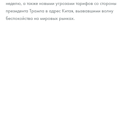
Русская нумизматика
неделю, а также новыми угрозами тарифов со стороны
президента Трампа в адрес Китая, вызвавшими волну
Золотая карманная галерея
беспокойства на мировых рынках.
Наборы подарочных и коллекционных монет
Монеты и жетоны из недрагоценных металлов
Книги по нумизматике