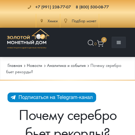
+7 (991) 238-77-07
8 (800) 500-08-77
Химки
Подбор монет
0
0
Главная
Новости
Аналитика и события
Почему серебро
бьет рекорды?
Каталог
Инфо
Каталог Монет
Почему серебро
Доставка
Инвестиционные монеты
Как сделать заказ
бьет рекорды?
Услуги
Памятные и старинные монеты
Подлинность монет
Монеты Россия и СССР