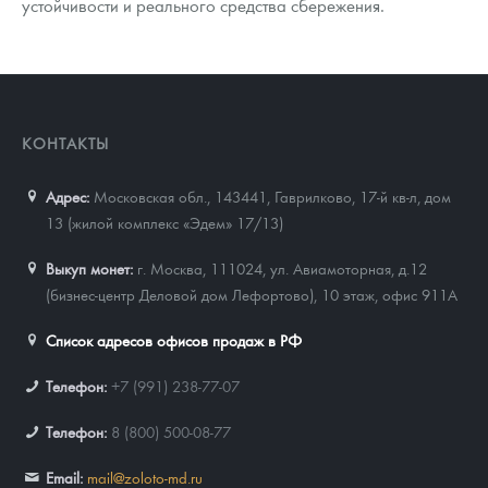
устойчивости и реального средства сбережения.
КОНТАКТЫ
Адрес:
Московская обл., 143441
,
Гаврилково, 17-й кв-л, дом
13 (жилой комплекс «Эдем» 17/13)
Выкуп монет:
г. Москва, 111024, ул. Авиамоторная, д.12
(бизнес-центр Деловой дом Лефортово), 10 этаж, офис 911А
Список адресов офисов продаж в РФ
Телефон:
+7 (991) 238-77-07
Телефон:
8 (800) 500-08-77
Email:
mail@zoloto-md.ru