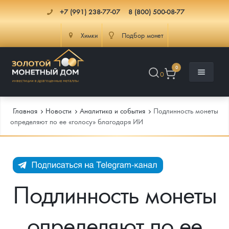
+7 (991) 238-77-07
8 (800) 500-08-77
Химки
Подбор монет
0
0
Главная
Новости
Аналитика и события
Подлинность монеты
определяют по ее «голосу» благодаря ИИ
Каталог
Инфо
Каталог Монет
Подлинность монеты
Доставка
Инвестиционные монеты
Как сделать заказ
определяют по ее
Услуги
Памятные и старинные монеты
Подлинность монет
Монеты Россия и СССР