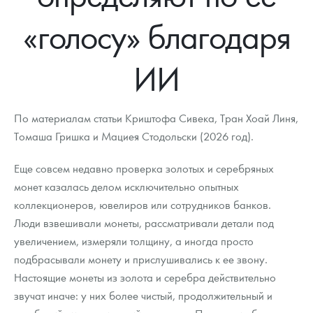
Новости
Монеты и жетоны ЗМД
Клуб ЗМД
Подбор монет
Иностранные
Памятные монеты России и СССР
«голосу» благодаря
Котировки
Георгий Победоносец
Гарантии
Информация
Аналитика и события
Монеты стран мира после 1950г
Монеты Царской России
ИИ
Контакты
Золотой червонец Сеятель
Выкуп монет
Распродажа монет и жетонов
Cтатьи
Курс золота и серебра
Итоги 2025 года. Прогноз курсов золота, серебра, платины на
2026 год
О нас
Золотые слитки
Вопрос - ответ
Георгий Победоносец - динамика цен
Лом выкуп
Выкуп серебряных монет
По материалам статьи Криштофа Сивека, Тран Хоай Линя,
Аксессуары
Памятка для работы с монетами из драгметаллов
Скупка слитков
Томаша Гришка и Мациея Стодольски (2026 год).
Наши преимущества
Гарри Поттер
Условия возврата
Письмо директору
Еще совсем недавно проверка золотых и серебряных
монет казалась делом исключительно опытных
Год Лошади
Монеты
Пресс-служба
коллекционеров, ювелиров или сотрудников банков.
Люди взвешивали монеты, рассматривали детали под
Флот: ледоколы и корабли
Политика конфиденциальности
увеличением, измеряли толщину, а иногда просто
Жетоны "Необыкновенные обитатели глубин"
Политика использования Cookies
подбрасывали монету и прислушивались к ее звону.
Настоящие монеты из золота и серебра действительно
Ювелирные изделия
Положение по обработке и защите персональных данных
звучат иначе: у них более чистый, продолжительный и