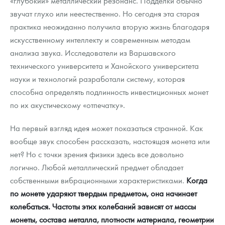
«глубокий» металлический резонанс. Подделки обычно
Русская нумизматика
звучат глухо или неестественно. Но сегодня эта старая
практика неожиданно получила вторую жизнь благодаря
Золотая карманная галерея
искусственному интеллекту и современным методам
Наборы подарочных и коллекционных монет
анализа звука. Исследователи из Варшавского
технического университета и Ханойского университета
Монеты и жетоны из недрагоценных металлов
науки и технологий разработали систему, которая
способна определять подлинность инвестиционных монет
Книги по нумизматике
по их акустическому «отпечатку».
На первый взгляд идея может показаться странной. Как
вообще звук способен рассказать, настоящая монета или
нет? Но с точки зрения физики здесь все довольно
логично. Любой металлический предмет обладает
собственными вибрационными характеристиками.
Когда
по монете ударяют твердым предметом, она начинает
колебаться. Частоты этих колебаний зависят от массы
монеты, состава металла, плотности материала, геометрии