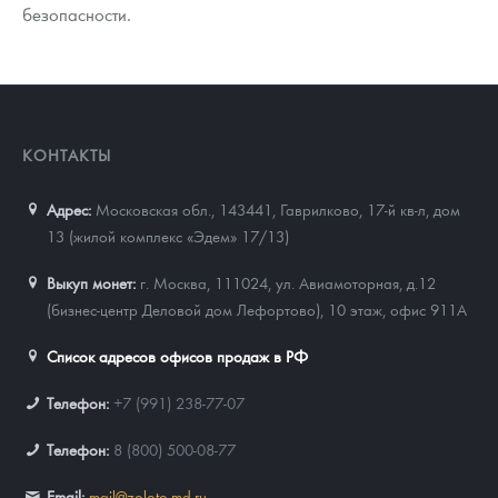
безопасности.
КОНТАКТЫ
Адрес:
Московская обл., 143441
,
Гаврилково, 17-й кв-л, дом
13 (жилой комплекс «Эдем» 17/13)
Выкуп монет:
г. Москва, 111024, ул. Авиамоторная, д.12
(бизнес-центр Деловой дом Лефортово), 10 этаж, офис 911А
Список адресов офисов продаж в РФ
Телефон:
+7 (991) 238-77-07
Телефон:
8 (800) 500-08-77
Email:
mail@zoloto-md.ru