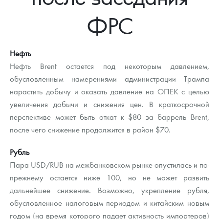
Новости
Монеты и жетоны ЗМД
Клуб ЗМД
Подбор монет
Иностранные
Памятные монеты России и СССР
ФРС
Котировки
Георгий Победоносец
Гарантии
Информация
Аналитика и события
Монеты стран мира после 1950г
Монеты Царской России
Контакты
Золотой червонец Сеятель
Выкуп монет
Распродажа монет и жетонов
Cтатьи
Курс золота и серебра
Итоги 2025 года. Прогноз курсов золота, серебра, платины на
Нефть
2026 год
Нефть Brent остается под некоторым давлением,
О нас
Золотые слитки
Вопрос - ответ
Георгий Победоносец - динамика цен
Лом выкуп
Выкуп серебряных монет
обусловленным намерениями администрации Трампа
нарастить добычу и оказать давление на ОПЕК с целью
Аксессуары
Памятка для работы с монетами из драгметаллов
Скупка слитков
Наши преимущества
увеличения добычи и снижения цен. В краткосрочной
Гарри Поттер
Условия возврата
перспективе может быть откат к $80 за баррель Brent,
Письмо директору
после чего снижение продолжится в район $70.
Год Лошади
Монеты
Пресс-служба
Рубль
Флот: ледоколы и корабли
Политика конфиденциальности
Пара USD/RUB на межбанковском рынке опустилась и по-
прежнему остается ниже 100, но не может развить
Жетоны "Необыкновенные обитатели глубин"
Политика использования Cookies
дальнейшее снижение. Возможно, укрепление рубля,
Ювелирные изделия
Положение по обработке и защите персональных данных
обусловленное налоговым периодом и китайским новым
годом (на время которого падает активность импортеров)