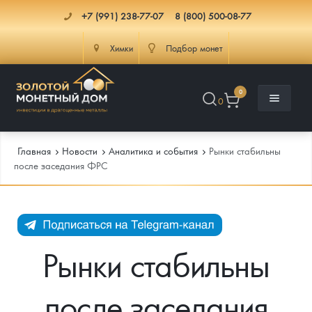
+7 (991) 238-77-07
8 (800) 500-08-77
Химки
Подбор монет
0
0
Главная
Новости
Аналитика и события
Рынки стабильны
после заседания ФРС
Каталог
Инфо
Каталог Монет
Рынки стабильны
Доставка
Инвестиционные монеты
Как сделать заказ
после заседания
Услуги
Памятные и старинные монеты
Подлинность монет
Монеты Россия и СССР