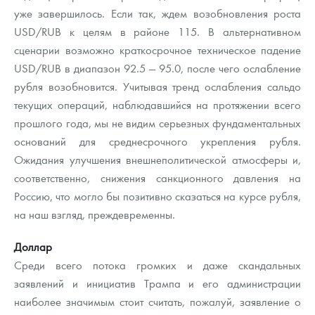
Русская нумизматика
уже завершилось. Если так, ждем возобновления роста
USD/RUB к целям в районе 115. В альтернативном
Золотая карманная галерея
сценарии возможно краткосрочное техническое падение
USD/RUB в диапазон 92.5 — 95.0, после чего ослабление
Наборы подарочных и коллекционных монет
рубля возобновится. Учитывая тренд ослабления сальдо
Монеты и жетоны из недрагоценных металлов
текущих операций, наблюдавшийся на протяжении всего
прошлого года, мы не видим серьезных фундаментальных
Книги по нумизматике
оснований для среднесрочного укрепления рубля.
Ожидания улучшения внешнеполитической атмосферы и,
соответственно, снижения санкционного давления на
Россию, что могло бы позитивно сказаться на курсе рубля,
на наш взгляд, преждевременны.
Доллар
Среди всего потока громких и даже скандальных
заявлений и инициатив Трампа и его администрации
наиболее значимым стоит считать, пожалуй, заявление о