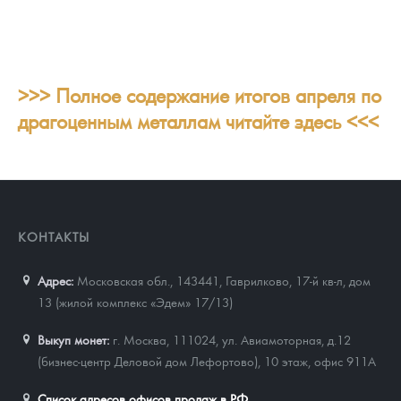
>>> Полное содержание итогов апреля по
драгоценным металлам читайте здесь <<<
КОНТАКТЫ
Адрес:
Московская обл., 143441
,
Гаврилково, 17-й кв-л, дом
13 (жилой комплекс «Эдем» 17/13)
Выкуп монет:
г. Москва, 111024, ул. Авиамоторная, д.12
(бизнес-центр Деловой дом Лефортово), 10 этаж, офис 911А
Список адресов офисов продаж в РФ