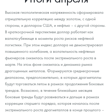
Новости
Монеты и жетоны ЗМД
Клуб ЗМД
Подбор монет
Иностранные
Памятные монеты России и СССР
Высокая геополитическая напряженность сформировала
Котировки
Георгий Победоносец
Гарантии
Информация
Аналитика и события
Монеты стран мира после 1950г
Монеты Царской России
отрицательную корреляцию между золотом, с одной
стороны, и долларом США, и нефтью – с другой стороны.
Контакты
Золотой червонец Сеятель
Выкуп монет
Распродажа монет и жетонов
Cтатьи
Курс золота и серебра
Итоги 2025 года. Прогноз курсов золота, серебра, платины на
2026 год
В краткосрочной перспективе доллар работает как
О нас
Золотые слитки
Вопрос - ответ
Георгий Победоносец - динамика цен
Лом выкуп
Выкуп серебряных монет
валюта-убежище в моменты роста рисков нефтяной
логистики. При этом индекс доллара не демонстрировал
Аксессуары
Памятка для работы с монетами из драгметаллов
Скупка слитков
Наши преимущества
повышенного колебания, а волатильность нефтяных
фьючерсов снизилась после экстремального роста в
Гарри Поттер
Условия возврата
Письмо директору
марте. На этом фоне снизилась и динамика рынка
Год Лошади
Монеты
драгоценных металлов. Формируются среднесрочные
Пресс-служба
диапазоны, предположительно, в которых драгметаллы
Флот: ледоколы и корабли
Политика конфиденциальности
будут торговаться летом в рамках продолжения боковых
трендов. Возможно, в течение ближайших месяцев
Жетоны "Необыкновенные обитатели глубин"
Политика использования Cookies
боковые тренды будут развиваться и дальше в рамках
коррекции старшего порядка, которая началась после
Ювелирные изделия
Положение по обработке и защите персональных данных
экстремального роста драгметаллов в конце прошлого –