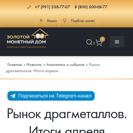
+7 (991) 238-77-07
8 (800) 500-08-77
Химки
Подбор монет
0
0
Главная
Новости
Аналитика и события
Рынок
драгметаллов. Итоги апреля
Каталог
Инфо
Каталог Монет
Рынок драгметаллов.
Доставка
Инвестиционные монеты
Как сделать заказ
Итоги апреля
Услуги
Памятные и старинные монеты
Подлинность монет
Монеты Россия и СССР