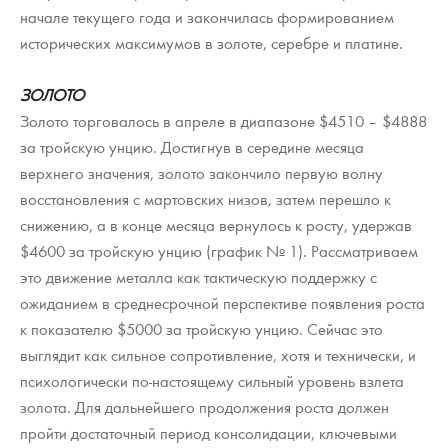
Русская нумизматика
начале текущего года и закончилась формированием
исторических максимумов в золоте, серебре и платине.
Золотая карманная галерея
ЗОЛОТО
Наборы подарочных и коллекционных монет
Золото торговалось в апреле в диапазоне $4510 – $4888
Монеты и жетоны из недрагоценных металлов
за тройскую унцию. Достигнув в середине месяца
верхнего значения, золото закончило первую волну
Книги по нумизматике
восстановления с мартовских низов, затем перешло к
снижению, а в конце месяца вернулось к росту, удержав
$4600 за тройскую унцию (график № 1). Рассматриваем
это движение металла как тактическую поддержку с
ожиданием в среднесрочной перспективе появления роста
к показателю $5000 за тройскую унцию. Сейчас это
выглядит как сильное сопротивление, хотя и технически, и
психологически по-настоящему сильный уровень взлета
золота. Для дальнейшего продолжения роста должен
пройти достаточный период консолидации, ключевыми