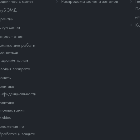
одлинность монет
Распродажа монет и жетонов
Ге
По
луб ЗМД
ди
арантии
Ко
ыкуп монет
опрос - ответ
амятка для работы
 монетами
з драгметаллов
словия возврата
онеты
олитика
онфиденциальности
олитика
спользования
ookies
оложение по
бработке и защите