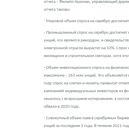
отчета – Филипп Ньюман, управляющий директ
отчета таковы:
Контакты
Золотой червонец Сеятель
Выкуп монет
Распродажа монет и жетонов
Cтатьи
Курс золота и серебра
Итоги 2025 года. Прогноз курсов золота, сереб
- Мировой объем спроса на серебро достигнет
О нас
Золотые слитки
Вопрос - ответ
Георгий Победоносец - динамика цен
Лом выкуп
Выкуп серебряных монет
- Промышленный спрос на серебро достигнет 
Аксессуары
Памятка для работы с монетами из драгметаллов
Скупка слитков
Наши преимущества
унций, что является рекордом, и свидетельств
электронной отрасли вырастет на 10%. Спрос 
Гарри Поттер
Условия возврата
Письмо директору
жилищном и строительном секторах, хотя этот
Год Лошади
Монеты
Пресс-служба
- Объем инвестиционного спроса на физическо
максимума – 263 млн унций. Это объясняется
Флот: ледоколы и корабли
Политика конфиденциальности
году спрос на слитки и монеты превысит отме
Жетоны "Необыкновенные обитатели глубин"
Политика использования Cookies
кампанией индивидуальных инвесторов из фор
свыклось с возросшими котировками, а состоя
Ювелирные изделия
Положение по обработке и защите персональных 
обвала в 2020 году.
Русская нумизматика
- Совокупный объем паев в серебряных бирже
унций за последние 3 года. В течение 2021 го
Золотая карманная галерея