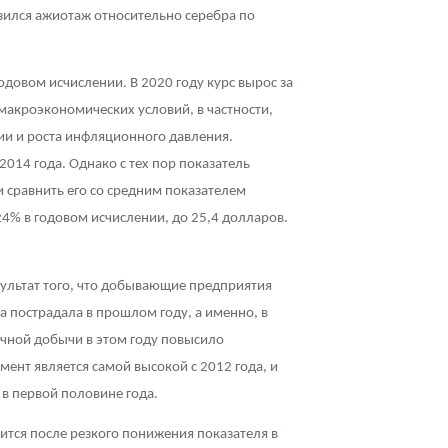
зился ажиотаж относительно серебра по
годовом исчислении. В 2020 году курс вырос за
макроэкономических условий, в частности,
ии и роста инфляционного давления.
2014 года. Однако с тех пор показатель
ли сравнить его со средним показателем
 24% в годовом исчислении, до 25,4 долларов.
зультат того, что добывающие предприятия
а пострадала в прошлом году, а именно, в
очной добычи в этом году повысило
ент является самой высокой с 2012 года, и
в первой половине года.
ится после резкого понижения показателя в