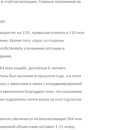
 в этой организации. Главные положения их
да.
вырастет на 13%, превысив отметку в 110 млн
ике. Кроме того, спрос со стороны
особствовать улучшение ситуации в
ндемии.
64 млн унций), достигнув 6-летнего
тель был высоким в прошлом году, а в этом
лось с ажиотажа в связи с координированной
 увеличился благодаря тому, что население
н подскочить почти втрое за этот год после
затель увеличится на впечатляющие 564 млн
, мировой объем паев составил 1,15 млрд