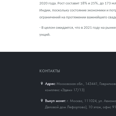
2020 года. Рост составит 18% и 25%, до 173 
Индии, поскольку состояние экономики и пот
ограничений на протяжении важнейшего сваде
- В целом ожидается, что в 2021 году на рынк
унций.
КОНТАКТЫ
Адрес:
Московская обл., 143441
,
Гаврилково
комплекс «Эдем» 17/13)
Выкуп монет:
г. Москва, 111024, ул. Авиамо
Деловой дом Лефортово), 10 этаж, офис 9