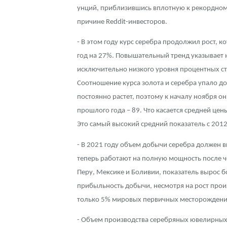
унций, приблизившись вплотную к рекордному
Наборы подарочных и коллекционных монет
причине Reddit-инвесторов.
Монеты и жетоны из недрагоценных металлов
- В этом году курс серебра продолжил рост, к
год на 27%. Повышательный тренд указывает н
Книги по нумизматике
исключительно низкого уровня процентных ст
Соотношение курса золота и серебра упало до 
постоянно растет, поэтому к началу ноября он
прошлого года – 89. Что касается средней цены
Это самый высокий средний показатель с 2012 
- В 2021 году объем добычи серебра должен в
теперь работают на полную мощность после че
Перу, Мексике и Боливии, показатель вырос б
прибыльность добычи, несмотря на рост произ
только 5% мировых первичных месторождений 
- Объем производства серебряных ювелирных 