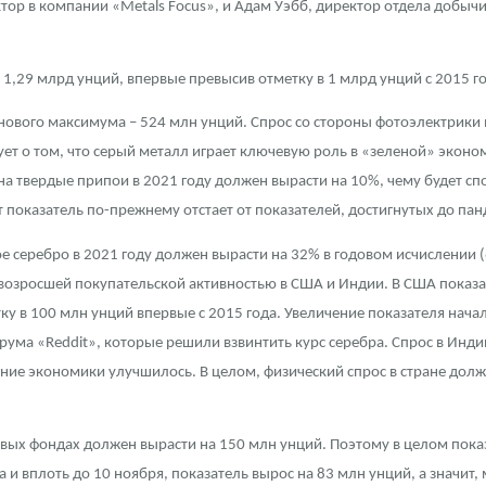
ор в компании «Metals Focus», и Адам Уэбб, директор отдела добычи
ра, платины на 2026 год
 1,29 млрд унций, впервые превысив отметку в 1 млрд унций с 2015 го
нового максимума – 524 млн унций. Спрос со стороны фотоэлектрики 
ует о том, что серый металл играет ключевую роль в «зеленой» эконом
на твердые припои в 2021 году должен вырасти на 10%, чему будет сп
 показатель по-прежнему отстает от показателей, достигнутых до па
е серебро в 2021 году должен вырасти на 32% в годовом исчислении (
 возросшей покупательской активностью в США и Индии. В США показа
тку в 100 млн унций впервые с 2015 года. Увеличение показателя нача
ума «Reddit», которые решили взвинтить курс серебра. Спрос в Индии
ние экономики улучшилось. В целом, физический спрос в стране долже
данных
вых фондах должен вырасти на 150 млн унций. Поэтому в целом пока
да и вплоть до 10 ноября, показатель вырос на 83 млн унций, а значит