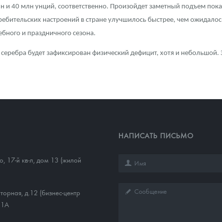
млн и 40 млн унций, соответственно. Произойдет заметный подъем пока
ребительских настроений в стране улучшилось быстрее, чем ожидалос
бного и праздничного сезона.
е серебра будет зафиксирован физический дефицит, хотя и небольшой. 
НАПИСАТЬ ПИСЬМО
, 17-й кв-л, дом 13 (жилой
торная, д.12 (бизнес-центр
11А