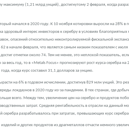
 максимуму (1,21 млрд унций), достигнутому 2 февраля, когда разра
оторый начался в 2020 году. К 10 ноября котировки выросли на 28% в 
а здоровый интерес инвесторов к серебру в условиях благоприятных 
авок, опасений относительно неконтролируемой фискальной экспанс
62 в начале февраля, что является самым низким показателем с июля 
 достиг отметки около 74. Тем не менее, это неплохой показатель, ес
 за весь год, то в «Metals Focus» прогнозируют рост курса серебра на
года, когда курс составил 31,1 долларов за унцию.
ырасти на 6% в годовом исчислении, достигнув 829 млн унций. Это ре
реды локдаунов в 2020 году из-за пандемии. В тех странах, где добыч
ольше всего. Между тем, увеличение цен на серебро и продуктов поб
водственных затрат. Средняя рентабельность в отрасли на данный мом
серебра разрабатывалось при затратах, превышающих курс серебра 
изделий и других продуктов из драгметаллов отчасти немного увелич