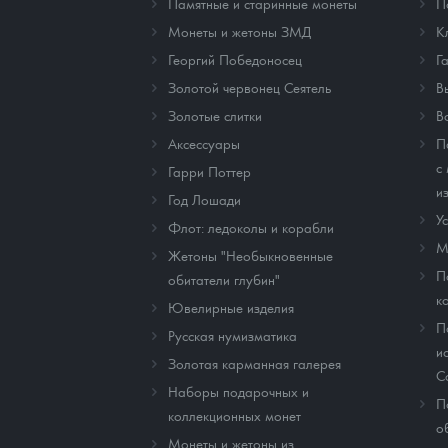
Памятные и старинные монеты
П
Монеты и жетоны ЗМД
К
Георгий Победоносец
Г
Золотой червонец Сеятель
В
Золотые слитки
В
Аксессуары
П
с
Гарри Поттер
и
Год Лошади
У
Флот: ледоколы и корабли
М
Жетоны "Необыкновенные
П
обитатели глубин"
к
Ювелирные изделия
П
Русская нумизматика
и
Золотая карманная галерея
C
Наборы подарочных и
П
коллекционных монет
о
Монеты и жетоны из