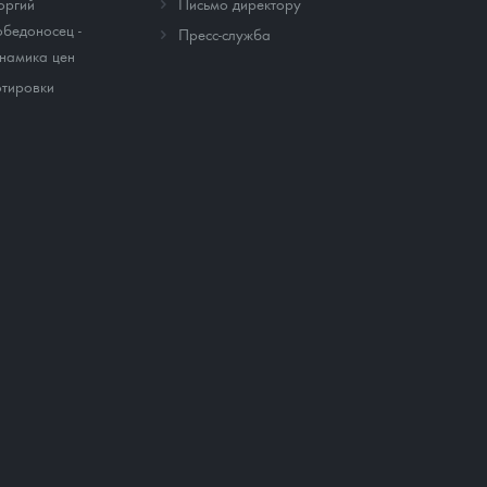
оргий
Письмо директору
бедоносец -
Пресс-служба
намика цен
тировки