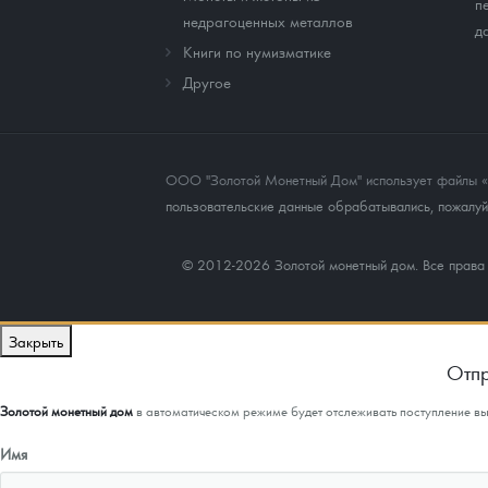
п
недрагоценных металлов
д
Книги по нумизматике
Другое
ООО "Золотой Монетный Дом" использует файлы «co
пользовательские данные обрабатывались, пожалуйс
© 2012-2026 Золотой монетный дом. Все прав
Закрыть
Отпр
Золотой монетный дом
в автоматическом режиме будет отслеживать поступление в
Имя