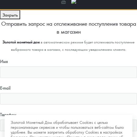
Закрыть
Отправить запрос на отслеживание поступления товара
в магазин
Золотой монетный дом
в автоматическом режиме будет отслеживать поступление
выбранного товара в магазин, с последующим уведомлением клиента.
Имя
E-mail
Телефон
Золотой Монетный Дом обрабатывает Cookies с целью
персонализации сервисов и чтобы пользоваться веб-сайтом было
удобнее. Вы можете запретить обработку Cookies в настройках
браузера. При нажатии кнопки «Принять» в окне-уведомлении об