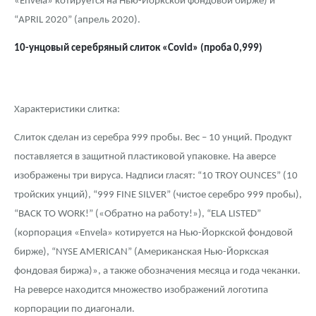
«Envela» котируется на Нью-Йоркской фондовой бирже) и
“APRIL 2020” (апрель 2020).
10-унцовый серебряный слиток «C
ovid» (
проба 0,999)
Характеристики слитка:
Слиток сделан из серебра 999 пробы. Вес – 10 унций. Продукт
поставляется в защитной пластиковой упаковке. На аверсе
изображены три вируса. Надписи гласят: “10 TROY OUNCES” (10
тройских унций), “999 FINE SILVER” (чистое серебро 999 пробы),
“BACK TO WORK!” («Обратно на работу!»), “ELA LISTED”
(корпорация «Envela» котируется на Нью-Йоркской фондовой
бирже), “NYSE AMERICAN” (Американская Нью-Йоркская
фондовая биржа)», а также обозначения месяца и года чеканки.
На реверсе находится множество изображений логотипа
корпорации по диагонали.