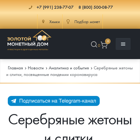
+7 (991) 238-77-07
8 (800) 500-08-77
Химки
Подбор монет
0
0
Главная
Новости
Аналитика и события
Серебряные жетоны
и слитки, посвященные пандемии коронавируса
Каталог
Инфо
Каталог Монет
Серебряные жетоны
Доставка
Инвестиционные монеты
Как сделать заказ
и слитки,
Услуги
Памятные и старинные монеты
Подлинность монет
Монеты Россия и СССР