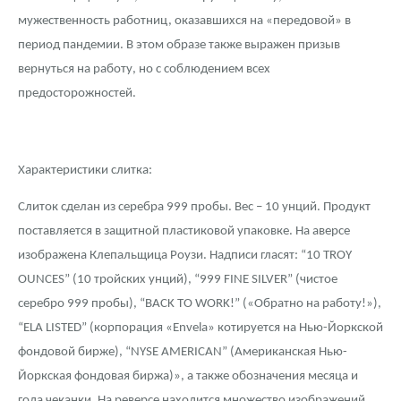
мужественность работниц, оказавшихся на «передовой» в
период пандемии. В этом образе также выражен призыв
вернуться на работу, но с соблюдением всех
предосторожностей.
Характеристики слитка:
Слиток сделан из серебра 999 пробы. Вес – 10 унций. Продукт
поставляется в защитной пластиковой упаковке. На аверсе
изображена Клепальщица Роузи. Надписи гласят: “10 TROY
OUNCES” (10 тройских унций), “999 FINE SILVER” (чистое
серебро 999 пробы), “BACK TO WORK!” («Обратно на работу!»),
“ELA LISTED” (корпорация «Envela» котируется на Нью-Йоркской
фондовой бирже), “NYSE AMERICAN” (Американская Нью-
Йоркская фондовая биржа)», а также обозначения месяца и
года чеканки. На реверсе находится множество изображений