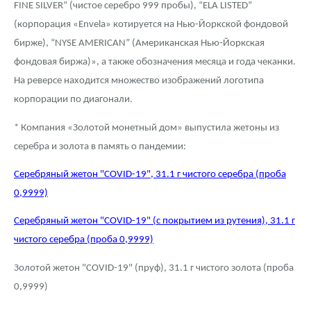
FINE SILVER” (чистое серебро 999 пробы), “ELA LISTED”
(корпорация «Envela» котируется на Нью-Йоркской фондовой
бирже), “NYSE AMERICAN” (Американская Нью-Йоркская
фондовая биржа)», а также обозначения месяца и года чеканки.
На реверсе находится множество изображений логотипа
корпорации по диагонали.
* Компания «Золотой монетный дом» выпустила жетоны из
серебра и золота в память о пандемии:
Серебряный жетон "COVID-19", 31.1 г чистого серебра (проба
0,9999)
Серебряный жетон "COVID-19" (с покрытием из рутения), 31.1 г
чистого серебра (проба 0,9999)
Золотой жетон "COVID-19" (пруф), 31.1 г чистого золота (проба
0,9999)