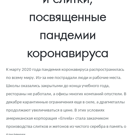
Новости
Монеты и жетоны ЗМД
Клуб ЗМД
Подбор монет
Иностранные
Памятные монеты России и СССР
посвященные
Котировки
Георгий Победоносец
Гарантии
Информация
Аналитика и события
Монеты стран мира после 1950г
Монеты Царской России
пандемии
Контакты
Золотой червонец Сеятель
Выкуп монет
Распродажа монет и жетонов
Cтатьи
Курс золота и серебра
Итоги 2025 года. Прогноз курсов золота, серебра, платины на
2026 год
О нас
Золотые слитки
Вопрос - ответ
Георгий Победоносец - динамика цен
Лом выкуп
Выкуп серебряных монет
коронавируса
Аксессуары
Памятка для работы с монетами из драгметаллов
Скупка слитков
Наши преимущества
К марту 2020 года пандемия коронавируса распространилась
Гарри Поттер
Условия возврата
Письмо директору
по всему миру. Из-за нее пострадали люди и рабочие места.
Год Лошади
Монеты
Пресс-служба
Школы оказались закрытыми до конца учебного года,
рестораны не работали, а офисы многих компаний опустели. В
Флот: ледоколы и корабли
Политика конфиденциальности
декабре карантинные ограничения еще в силе, а драгметаллы
продолжают увеличиваться в цене. В этих условиях
Жетоны "Необыкновенные обитатели глубин"
Политика использования Cookies
американская корпорация «Envela» стала заказчиком
Ювелирные изделия
Положение по обработке и защите персональных данных
производства слитков и жетонов из чистого серебра в память о
пандемии.