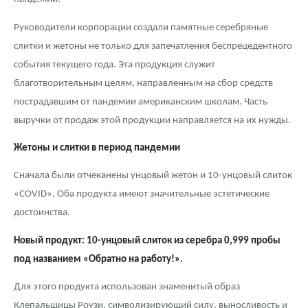
Русская нумизматика
Руководители корпорации создали памятные серебряные
Золотая карманная галерея
слитки и жетоны не только для запечатления беспрецедентного
события текущего года. Эта продукция служит
Наборы подарочных и коллекционных монет
благотворительным целям, направленным на сбор средств
Монеты и жетоны из недрагоценных металлов
пострадавшим от пандемии американским школам. Часть
выручки от продаж этой продукции направляется на их нужды.
Книги по нумизматике
Жетоны и слитки в период пандемии
Сначала были отчеканены унцовый жетон и 10-унцовый слиток
«COVID». Оба продукта имеют значительные эстетические
достоинства.
Новый продукт: 10-унцовый слиток из серебра 0,999 пробы
под названием «Обратно на работу!».
Для этого продукта использован знаменитый образ
Клепальщицы Роузи, символизирующий силу, выносливость и