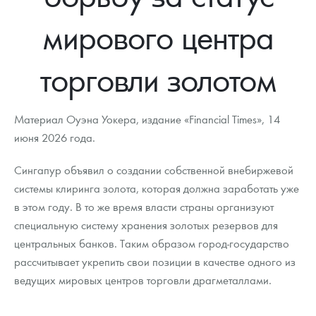
Новости
Монеты и жетоны ЗМД
Клуб ЗМД
Подбор монет
Иностранные
Памятные монеты России и СССР
мирового центра
Котировки
Георгий Победоносец
Гарантии
Информация
Аналитика и события
Монеты стран мира после 1950г
Монеты Царской России
торговли золотом
Контакты
Золотой червонец Сеятель
Выкуп монет
Распродажа монет и жетонов
Cтатьи
Курс золота и серебра
Итоги 2025 года. Прогноз курсов золота, серебра, платины на
2026 год
О нас
Золотые слитки
Вопрос - ответ
Георгий Победоносец - динамика цен
Лом выкуп
Выкуп серебряных монет
Материал Оуэна Уокера, издание «Financial Times», 14
Аксессуары
Памятка для работы с монетами из драгметаллов
Скупка слитков
июня 2026 года.
Наши преимущества
Гарри Поттер
Условия возврата
Письмо директору
Сингапур объявил о создании собственной внебиржевой
системы клиринга золота, которая должна заработать уже
Год Лошади
Монеты
Пресс-служба
в этом году. В то же время власти страны организуют
специальную систему хранения золотых резервов для
Флот: ледоколы и корабли
Политика конфиденциальности
центральных банков. Таким образом город-государство
Жетоны "Необыкновенные обитатели глубин"
Политика использования Cookies
рассчитывает укрепить свои позиции в качестве одного из
ведущих мировых центров торговли драгметаллами.
Ювелирные изделия
Положение по обработке и защите персональных данных