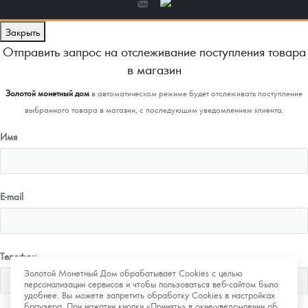
Закрыть
Отправить запрос на отслеживание поступления товара
в магазин
Золотой монетный дом
в автоматическом режиме будет отслеживать поступление
выбранного товара в магазин, с последующим уведомлением клиента.
Имя
E-mail
Телефон
Золотой Монетный Дом обрабатывает Cookies с целью
персонализации сервисов и чтобы пользоваться веб-сайтом было
удобнее. Вы можете запретить обработку Cookies в настройках
браузера. При нажатии кнопки «Принять» в окне-уведомлении об