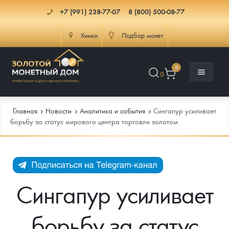
+7 (991) 238-77-07
8 (800) 500-08-77
Химки
Подбор монет
0
0
Главная
Новости
Аналитика и события
Сингапур усиливает
борьбу за статус мирового центра торговли золотом
Каталог
Инфо
Каталог Монет
Сингапур усиливает
Доставка
Инвестиционные монеты
Как сделать заказ
борьбу за статус
Услуги
Памятные и старинные монеты
Подлинность монет
Монеты Россия и СССР