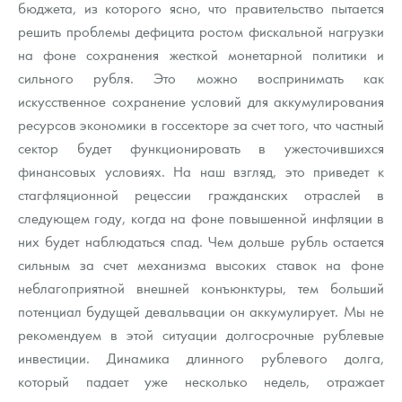
бюджета, из которого ясно, что правительство пытается
Русская нумизматика
решить проблемы дефицита ростом фискальной нагрузки
Золотая карманная галерея
на фоне сохранения жесткой монетарной политики и
сильного рубля. Это можно воспринимать как
Наборы подарочных и коллекционных монет
искусственное сохранение условий для аккумулирования
ресурсов экономики в госсекторе за счет того, что частный
Монеты и жетоны из недрагоценных металлов
сектор будет функционировать в ужесточившихся
Книги по нумизматике
финансовых условиях. На наш взгляд, это приведет к
стагфляционной рецессии гражданских отраслей в
следующем году, когда на фоне повышенной инфляции в
них будет наблюдаться спад. Чем дольше рубль остается
сильным за счет механизма высоких ставок на фоне
неблагоприятной внешней конъюнктуры, тем больший
потенциал будущей девальвации он аккумулирует. Мы не
рекомендуем в этой ситуации долгосрочные рублевые
инвестиции. Динамика длинного рублевого долга,
который падает уже несколько недель, отражает