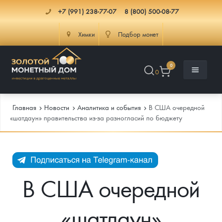
+7 (991) 238-77-07
8 (800) 500-08-77
Химки
Подбор монет
0
0
Главная
Новости
Аналитика и события
В США очередной
«шатдаун» правительства из-за разногласий по бюджету
Каталог
Инфо
Каталог Монет
В США очередной
Доставка
Инвестиционные монеты
Как сделать заказ
«шатдаун»
Услуги
Памятные и старинные монеты
Подлинность монет
Монеты Россия и СССР