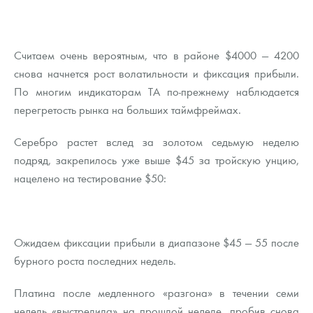
Считаем очень вероятным, что в районе $4000 — 4200
снова начнется рост волатильности и фиксация прибыли.
По многим индикаторам ТА по-прежнему наблюдается
перегретость рынка на больших таймфреймах.
Серебро растет вслед за золотом седьмую неделю
подряд, закрепилось уже выше $45 за тройскую унцию,
нацелено на тестирование $50:
Ожидаем фиксации прибыли в диапазоне $45 — 55 после
бурного роста последних недель.
Платина после медленного «разгона» в течении семи
недель «выстрелила» на прошлой неделе, пробив снова