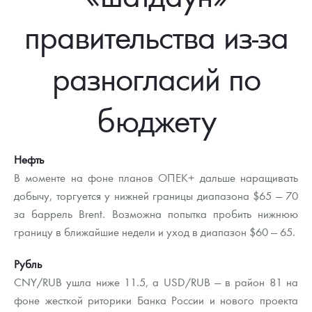
Новости
Монеты и жетоны ЗМД
Клуб ЗМД
Подбор монет
Иностранные
Памятные монеты России и СССР
правительства из-за
Котировки
Георгий Победоносец
Гарантии
Информация
Аналитика и события
Монеты стран мира после 1950г
Монеты Царской России
разногласий по
Контакты
Золотой червонец Сеятель
Выкуп монет
Распродажа монет и жетонов
Cтатьи
Курс золота и серебра
Итоги 2025 года. Прогноз курсов золота, серебра, платины на
2026 год
О нас
Золотые слитки
Вопрос - ответ
Георгий Победоносец - динамика цен
Лом выкуп
Выкуп серебряных монет
бюджету
Аксессуары
Памятка для работы с монетами из драгметаллов
Скупка слитков
Наши преимущества
Нефть
Гарри Поттер
Условия возврата
Письмо директору
В моменте на фоне планов ОПЕК+ дальше наращивать
добычу, торгуется у нижней границы диапазона $65 — 70
Год Лошади
Монеты
Пресс-служба
за баррель Brent. Возможна попытка пробить нижнюю
Флот: ледоколы и корабли
Политика конфиденциальности
границу в ближайшие недели и уход в диапазон $60 — 65.
Жетоны "Необыкновенные обитатели глубин"
Политика использования Cookies
Рубль
CNY/RUB ушла ниже 11.5, а USD/RUB — в район 81 на
Ювелирные изделия
Положение по обработке и защите персональных данных
фоне жесткой риторики Банка России и нового проекта