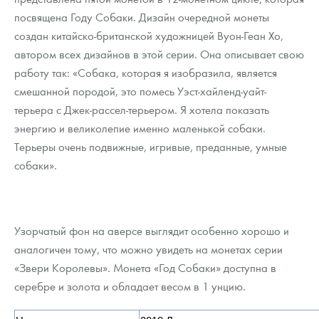
Русская нумизматика
посвящена Году Собаки. Дизайн очередной монеты
создан китайско-британской художницей Вуон-Геан Хо,
Золотая карманная галерея
автором всех дизайнов в этой серии. Она описывает свою
Наборы подарочных и коллекционных монет
работу так: «Собака, которая я изобразила, является
смешанной породой, это помесь Уэст-хайленд-уайт-
Монеты и жетоны из недрагоценных металлов
терьера с Джек-рассел-терьером. Я хотела показать
энергию и великолепие именно маленькой собаки.
Книги по нумизматике
Терьеры очень подвижные, игривые, преданные, умные
собаки».
Узорчатый фон на аверсе выглядит особенно хорошо и
аналогичен тому, что можно увидеть на монетах серии
«Звери Королевы». Монета «Год Собаки» доступна в
серебре и золота и обладает весом в 1 унцию.