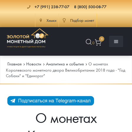
+7 (991) 238-77-07
8 (800) 500-08-77
Химки
Подбор монет
0
0
Главная
Новости
Аналитика и события
О монетах
Королевского монетного двора Великобритании 2018 года - "Год
Cобаки" и "Единорог"
Каталог
Инфо
Каталог Монет
Доставка
Инвестиционные монеты
Как сделать заказ
О монетах
Услуги
Памятные и старинные монеты
Подлинность монет
Монеты Россия и СССР