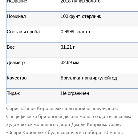
Название
2018 Лунар золото
Номинал
100
фунт
.
стерлинг.
Состав и проба
0.9999
золото
Вес
31.21
г
Диаметр
32.69
мм
Качество
бриллиант анциркулейтед
Тираж
Не ограничен
Серия «Звери Королевы» стала крайне популярной.
Специфически британский дизайн монет создан известным
художником монетного двора Джоди Кларком. Серия
«Звери Королевы» будет состоять из набора 10 монет,