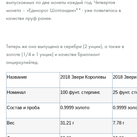
выпускаемых по две монеты каждый год. Четвертая
монета – «Единорог Шотландии»** - уже появлялась в
качестве пруф ранее.
Теперь же она выпущена в серебре (2 унции), а также в
золоте (1/4 и 1 унции) и качестве бриллиант
анциркулейтед.
Название
2018 Звери Королевы
2018 Звери
Номинал
100
фунт
.
стерлинг.
25
фунт
.
ст
Состав и проба
0.9999
золото
0.9999
зол
Вес
31.21
г
7.78
г