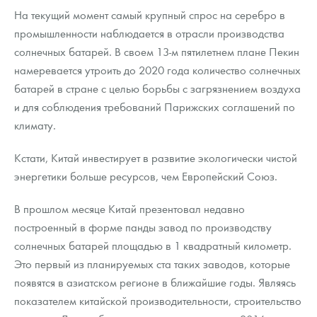
Русская нумизматика
На текущий момент самый крупный спрос на серебро в
промышленности наблюдается в отрасли производства
Золотая карманная галерея
солнечных батарей. В своем 13-м пятилетнем плане Пекин
Наборы подарочных и коллекционных монет
намеревается утроить до 2020 года количество солнечных
батарей в стране с целью борьбы с загрязнением воздуха
Монеты и жетоны из недрагоценных металлов
и для соблюдения требований Парижских соглашений по
климату.
Книги по нумизматике
Кстати, Китай инвестирует в развитие экологически чистой
энергетики больше ресурсов, чем Европейский Союз.
В прошлом месяце Китай презентовал недавно
построенный в форме панды завод по производству
солнечных батарей площадью в 1 квадратный километр.
Это первый из планируемых ста таких заводов, которые
появятся в азиатском регионе в ближайшие годы. Являясь
показателем китайской производительности, строительство