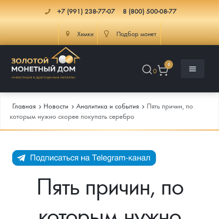
+7 (991) 238-77-07
8 (800) 500-08-77
Химки
Подбор монет
0
0
Главная
Новости
Аналитика и события
Пять причин, по
которым нужно скорее покупать серебро
Каталог
Инфо
Каталог Монет
Пять причин, по
Доставка
Инвестиционные монеты
Как сделать заказ
которым нужно
Услуги
Памятные и старинные монеты
Подлинность монет
Монеты Россия и СССР