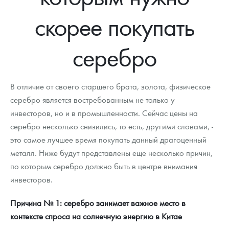
Новости
Монеты и жетоны ЗМД
Клуб ЗМД
Подбор монет
Иностранные
Памятные монеты России и СССР
скорее покупать
Котировки
Георгий Победоносец
Гарантии
Информация
Аналитика и события
Монеты стран мира после 1950г
Монеты Царской России
серебро
Контакты
Золотой червонец Сеятель
Выкуп монет
Распродажа монет и жетонов
Cтатьи
Курс золота и серебра
Итоги 2025 года. Прогноз курсов золота, серебра, платины на
2026 год
О нас
Золотые слитки
Вопрос - ответ
Георгий Победоносец - динамика цен
Лом выкуп
Выкуп серебряных монет
В отличие от своего старшего брата, золота, физическое
Аксессуары
Памятка для работы с монетами из драгметаллов
Скупка слитков
серебро является востребованным не только у
Наши преимущества
инвесторов, но и в промышленности. Сейчас цены на
Гарри Поттер
Условия возврата
Письмо директору
серебро несколько снизились, то есть, другими словами, -
это самое лучшее время покупать данный драгоценный
Год Лошади
Монеты
Пресс-служба
металл. Ниже будут представлены еще несколько причин,
по которым серебро должно быть в центре внимания
Флот: ледоколы и корабли
Политика конфиденциальности
инвесторов.
Жетоны "Необыкновенные обитатели глубин"
Политика использования Cookies
Причина № 1: серебро занимает важное место в
Ювелирные изделия
Положение по обработке и защите персональных данных
контексте спроса на солнечную энергию в Китае