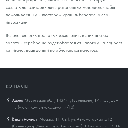
создать депозитарии для драгоценных металлов, чтобы
помочь частным инвесторам хранить безопасно свои
инвестиции.
Вследствие этих правовых изменений, в этих штатах
золото и серебро не будет облагаться налогом на прирост
капитала, ведь деньги не облагаются налогом.
КОНТАКТЫ
Адрес:
Московская обл., 143441
,
Гаврилково, 17-й кв-л, дом
13 (жилой комплекс «Эдем» 17/13)
Выкуп монет:
г. Москва, 111024, ул. Авиамоторная, д.12
(бизнес-центр Деловой дом Лефортово), 10 этаж, офис 911А