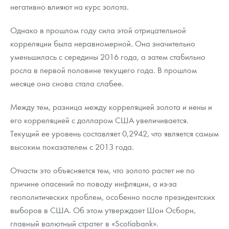
Русская нумизматика
негативно влияют на курс золота.
Золотая карманная галерея
Однако в прошлом году сила этой отрицательной
корреляции была неравномерной. Она значительно
Наборы подарочных и коллекционных монет
уменьшилась с середины 2016 года, а затем стабильно
росла в первой половине текущего года. В прошлом
Монеты и жетоны из недрагоценных металлов
месяце она снова стала слабее.
Книги по нумизматике
Между тем, разница между корреляцией золота и иены и
его корреляцией с долларом США увеличивается.
Текущий ее уровень составляет 0,2942, что является самым
высоким показателем с 2013 года.
Отчасти это объясняется тем, что золото растет не по
причине опасений по поводу инфляции, а из-за
геополитических проблем, особенно после президентских
выборов в США. Об этом утверждает Шон Осборн,
главный валютный стратег в «Scotiabank».