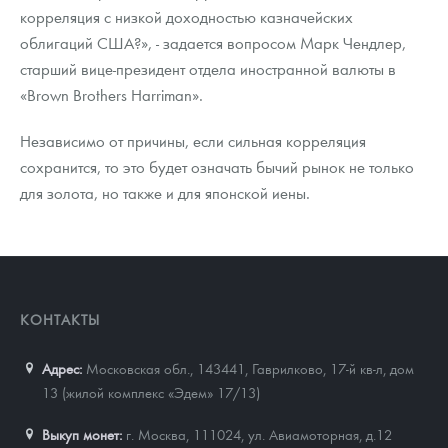
корреляция с низкой доходностью казначейских
облигаций США?», - задается вопросом Марк Чендлер,
старший вице-президент отдела иностранной валюты в
«Brown Brothers Harriman».
Независимо от причины, если сильная корреляция
сохранится, то это будет означать бычий рынок не только
для золота, но также и для японской иены.
КОНТАКТЫ
Адрес:
Московская обл., 143441
,
Гаврилково, 17-й кв-л, дом
13 (жилой комплекс «Эдем» 17/13)
Выкуп монет:
г. Москва, 111024, ул. Авиамоторная, д.12