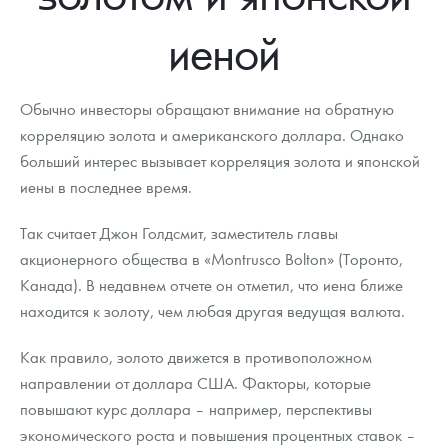
Новости
Монеты и жетоны ЗМД
Клуб ЗМД
Подбор монет
Иностранные
Памятные монеты России и СССР
иеной
Котировки
Георгий Победоносец
Гарантии
Информация
Аналитика и события
Монеты стран мира после 1950г
Монеты Царской России
Контакты
Золотой червонец Сеятель
Выкуп монет
Распродажа монет и жетонов
Cтатьи
Курс золота и серебра
Итоги 2025 года. Прогноз курсов золота, серебра, платины на
Обычно инвесторы обращают внимание на обратную
2026 год
корреляцию золота и американского доллара. Однако
О нас
Золотые слитки
Вопрос - ответ
Георгий Победоносец - динамика цен
Лом выкуп
Выкуп серебряных монет
больший интерес вызывает корреляция золота и японской
иены в последнее время.
Аксессуары
Памятка для работы с монетами из драгметаллов
Скупка слитков
Наши преимущества
Так считает Джон Голдсмит, заместитель главы
Гарри Поттер
Условия возврата
Письмо директору
акционерного общества в «Montrusco Bolton» (Торонто,
Год Лошади
Монеты
Канада). В недавнем отчете он отметил, что иена ближе
Пресс-служба
находится к золоту, чем любая другая ведущая валюта.
Флот: ледоколы и корабли
Политика конфиденциальности
Как правило, золото движется в противоположном
Жетоны "Необыкновенные обитатели глубин"
Политика использования Cookies
направлении от доллара США. Факторы, которые
повышают курс доллара – например, перспективы
Ювелирные изделия
Положение по обработке и защите персональных данных
экономического роста и повышения процентных ставок –