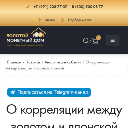
+7 (991) 238-77-07
8 (800) 500-08-77
Химки
Подбор монет
0
0
Главная
Новости
Аналитика и события
О корреляции
между золотом и японской иеной
Каталог
Инфо
Каталог Монет
О корреляции между
Доставка
Инвестиционные монеты
Как сделать заказ
золотом и японской
Услуги
Памятные и старинные монеты
Подлинность монет
Монеты Россия и СССР