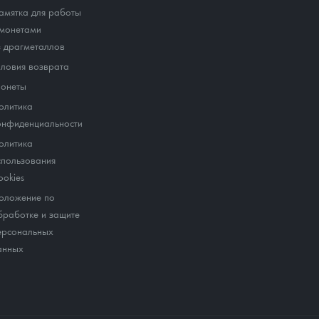
амятка для работы
 монетами
з драгметаллов
словия возврата
онеты
олитика
онфиденциальности
олитика
спользования
ookies
оложение по
бработке и защите
ерсональных
анных