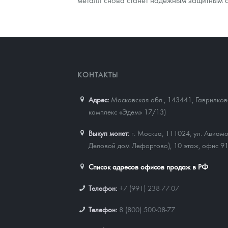
Наборы подарочных и коллекционных монет
Монеты и жетоны из недрагоценных металлов
Книги по нумизматике
КОНТАКТЫ
Адрес:
Московская обл., 143441
,
Гаврилково
комплекс «Эдем» 17/13)
Выкуп монет:
г. Москва, 111024, ул. Авиамо
Деловой дом Лефортово), 10 этаж, офис 9
Список адресов офисов продаж в РФ
Телефон:
+7 (991) 238-77-07
Телефон:
8 (800) 500-08-77