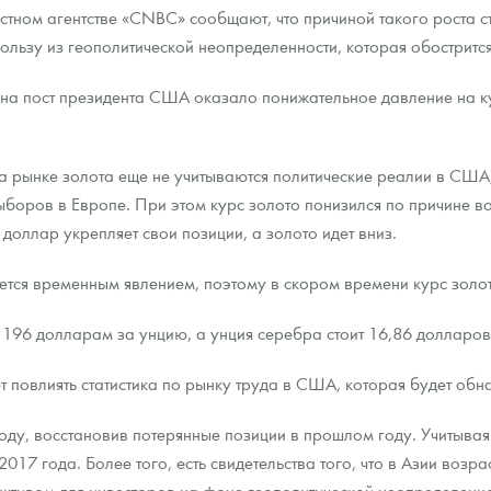
тном агентстве «CNBC» сообщают, что причиной такого роста ста
льзу из геополитической неопределенности, которая обострится
ра, платины на 2026 год
 на пост президента США оказало понижательное давление на к
 на рынке золота еще не учитываются политические реалии в США,
ыборов в Европе. При этом курс золото понизился по причине 
доллар укрепляет свои позиции, а золото идет вниз.
ется временным явлением, поэтому в скором времени курс золот
196 долларам за унцию, а унция серебра стоит 16,86 долларов
 повлиять статистика по рынку труда в США, которая будет обн
данных
году, восстановив потерянные позиции в прошлом году. Учитывая
2017 года. Более того, есть свидетельства того, что в Азии возр
активом для инвесторов на фоне геополитической неопределенн