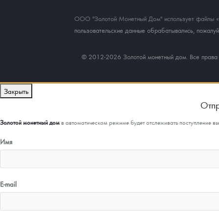
ООО "Золотой Монетный Дом" использует файлы «co
пользовательские данные обрабатывались, пожалуйс
© 2012-2026 Золотой монетный дом. Все прав
Закрыть
Отпр
Золотой монетный дом
в автоматическом режиме будет отслеживать поступление в
Имя
E-mail