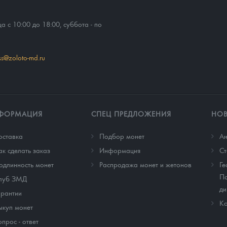
ца с 10:00 до 18:00, суббота - по
ss@zoloto-md.ru
ФОРМАЦИЯ
СПЕЦ ПРЕДЛОЖЕНИЯ
НО
оставка
Подбор монет
Ан
ак сделать заказ
Информация
Cт
одлинность монет
Распродажа монет и жетонов
Ге
По
луб ЗМД
ди
арантии
Ко
ыкуп монет
опрос - ответ