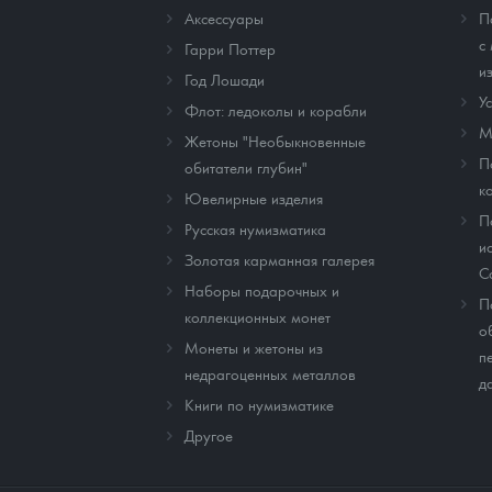
Аксессуары
П
с
Гарри Поттер
и
Год Лошади
У
Флот: ледоколы и корабли
М
Жетоны "Необыкновенные
П
обитатели глубин"
к
Ювелирные изделия
П
Русская нумизматика
и
Золотая карманная галерея
C
Наборы подарочных и
П
коллекционных монет
о
Монеты и жетоны из
п
недрагоценных металлов
д
Книги по нумизматике
Другое