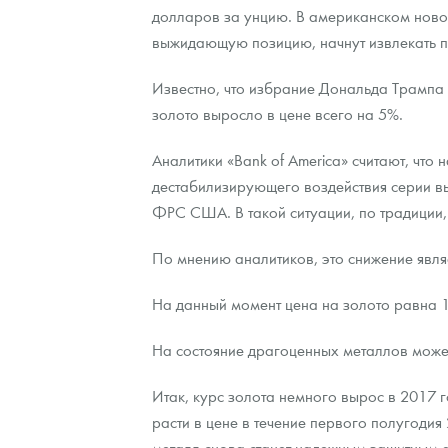
долларов за унцию. В американском новос
выжидающую позицию, начнут извлекать по
Контакты
Золотой червонец Сеятель
Выкуп монет
Распродажа монет и жетонов
Cтатьи
Курс золота и серебра
Итоги 2025 года. Прогноз курсов золота, сереб
Известно, что избрание Дональда Трампа
О нас
Золотые слитки
Вопрос - ответ
Георгий Победоносец - динамика цен
Лом выкуп
Выкуп серебряных монет
золото выросло в цене всего на 5%.
Аксессуары
Памятка для работы с монетами из драгметаллов
Скупка слитков
Наши преимущества
Аналитики «Bank of America» считают, что
Гарри Поттер
Условия возврата
Письмо директору
дестабилизирующего воздействия серии в
ФРС США. В такой ситуации, по традиции, 
Год Лошади
Монеты
Пресс-служба
По мнению аналитиков, это снижение явля
Флот: ледоколы и корабли
Политика конфиденциальности
На данный момент цена на золото равна 1
Жетоны "Необыкновенные обитатели глубин"
Политика использования Cookies
На состояние драгоценных металлов может
Ювелирные изделия
Положение по обработке и защите персональных 
Итак, курс золота немного вырос в 2017 
Русская нумизматика
расти в цене в течение первого полугодия 
Золотая карманная галерея
металл снова станет надежным защитным 