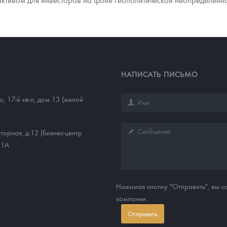
НАПИСАТЬ ПИСЬМО
, 17-й кв-л, дом 13 (жилой
торная, д.12 (бизнес-центр
11А
Нажимая кнопку "Отправить", вы 
компании.
Отправить