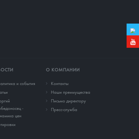
ВОСТИ
О КОМПАНИИ
алитика и события
Контакты
атьи
Наши преимущества
оргий
Письмо директору
бедоносец -
Пресс-служба
намика цен
тировки