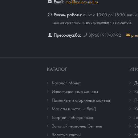
Email:
mail@zoloto-md.ru
Режим работы:
пн-чт с 10:00 до 18:30, пятни
договоренности, воскресенье - выходной.
Пресс-служба:
8(968) 917-07-92
pre
КАТАЛОГ
ИН
Каталог Монет
Д
Инвестиционные монеты
К
Памятные и старинные монеты
П
Монеты и жетоны ЗМД
К
Георгий Победоносец
Г
Золотой червонец Сеятель
В
Золотые слитки
В