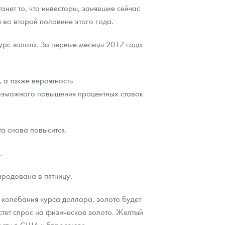
нет то, что инвесторы, занявшие сейчас
 во второй половине этого года.
урс золота. За первые месяцы 2017 года
 а также вероятность
возможного повышения процентных ставок
а снова повысится.
.
ародована в пятницу.
 колебания курса доллара, золото будет
астет спрос на физическое золото. Желтый
ости в США и Евросоюзе.