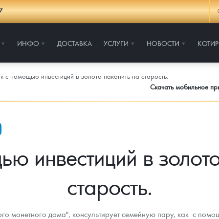
7
ИНФО
ДОСТАВКА
УСЛУГИ
НОВОСТИ
КОТИ
к с помощью инвестиций в золото накопить на старость.
Скачать мобильное п
ью инвестиций в золото
старость.
того монетного дома", консультирует семейную пару, как с помо