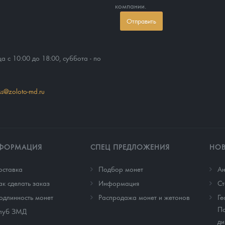
компании.
Отправить
ца с 10:00 до 18:00, суббота - по
ss@zoloto-md.ru
ФОРМАЦИЯ
СПЕЦ ПРЕДЛОЖЕНИЯ
НО
оставка
Подбор монет
Ан
ак сделать заказ
Информация
Cт
одлинность монет
Распродажа монет и жетонов
Ге
По
луб ЗМД
ди