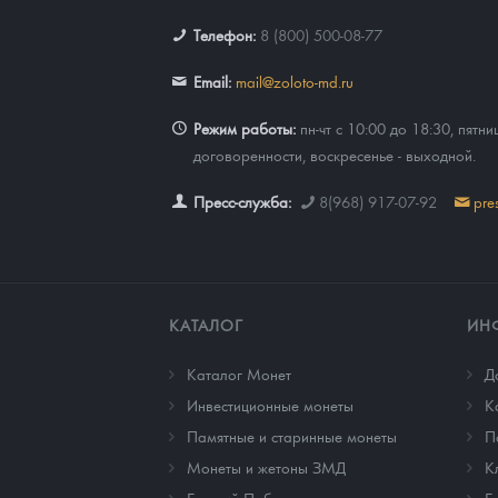
Телефон:
8 (800) 500-08-77
Наборы подарочных и коллекционных монет
Email:
mail@zoloto-md.ru
Монеты и жетоны из недрагоценных металлов
Режим работы:
пн-чт с 10:00 до 18:30, пятни
Книги по нумизматике
договоренности, воскресенье - выходной.
Пресс-служба:
8(968) 917-07-92
pre
КАТАЛОГ
ИН
Каталог Монет
Д
Инвестиционные монеты
К
Памятные и старинные монеты
П
Монеты и жетоны ЗМД
К