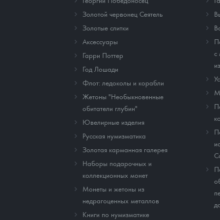
Георгий Победоносец
Г
Золотой червонец Сеятель
В
Золотые слитки
В
Аксессуары
П
с
Гарри Поттер
и
Год Лошади
У
Флот: ледоколы и корабли
М
Жетоны "Необыкновенные
П
обитатели глубин"
к
Ювелирные изделия
П
Русская нумизматика
и
Золотая карманная галерея
C
Наборы подарочных и
П
коллекционных монет
о
Монеты и жетоны из
п
недрагоценных металлов
д
Книги по нумизматике