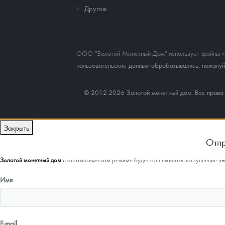
Другое
ООО "Золотой Монетный Дом" использует файлы «co
пользовательские данные обрабатывались, пожалуйс
© 2012-2026 Золотой монетный дом. Все прав
Закрыть
Отпр
Золотой монетный дом
в автоматическом режиме будет отслеживать поступление в
Имя
E-mail