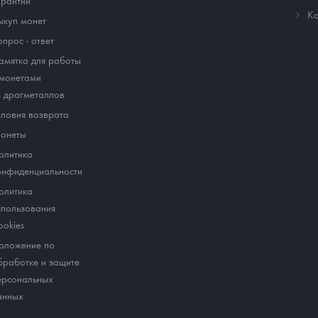
арантии
Ко
ыкуп монет
опрос - ответ
амятка для работы
 монетами
з драгметаллов
словия возврата
онеты
олитика
онфиденциальности
олитика
спользования
ookies
оложение по
бработке и защите
ерсональных
анных