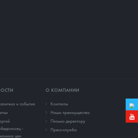
ВОСТИ
О КОМПАНИИ
алитика и события
Контакты
атьи
Наши преимущества
оргий
Письмо директору
бедоносец -
Пресс-служба
намика цен