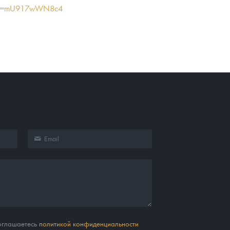
h?v=mU917wWN8c4
соглашаетесь
политикой конфиденциальности