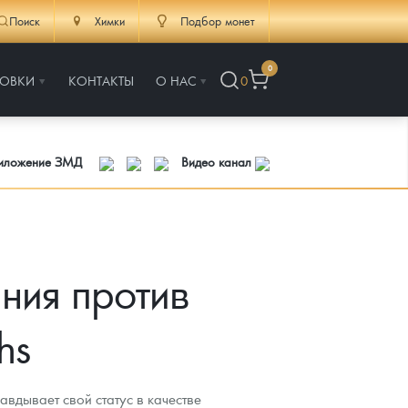
Поиск
Химки
Подбор монет
0
РОВКИ
КОНТАКТЫ
О НАС
0
риложение ЗМД
Видео канал
ния против
hs
авдывает свой статус в качестве