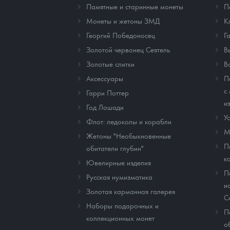
Памятные и старинные монеты
П
Монеты и жетоны ЗМД
К
Георгий Победоносец
Г
Золотой червонец Сеятель
В
Золотые слитки
В
Аксессуары
П
с
Гарри Поттер
и
Год Лошади
У
Флот: ледоколы и корабли
М
Жетоны "Необыкновенные
П
обитатели глубин"
к
Ювелирные изделия
П
Русская нумизматика
и
Золотая карманная галерея
C
Наборы подарочных и
П
коллекционных монет
о