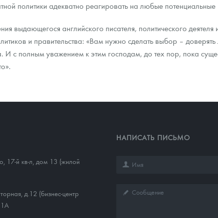
итной политики адекватно реагировать на любые потенциальные
ния выдающегося английского писателя, политического деятеля
олитиков и правительства: «Вам нужно сделать выбор – доверять
. И с полным уважением к этим господам, до тех пор, пока сущес
о».
НАПИСАТЬ ПИСЬМО
, 17-й кв-л, дом 13 (жилой
торная, д.12 (бизнес-центр
11А