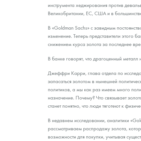
инструмента хеджирования против девальв
Великобритании, ЕС, США и в большинстве
Контакты
Золотой червонец Сеятель
Выкуп монет
Распродажа монет и жетонов
Cтатьи
Курс золота и серебра
Итоги 2025 года. Прогноз курсов золота, сереб
В «Goldman Sachs» с завидным постоянств
О нас
Золотые слитки
Вопрос - ответ
Георгий Победоносец - динамика цен
Лом выкуп
Выкуп серебряных монет
изменение. Теперь представители этого ба
Аксессуары
Памятка для работы с монетами из драгметаллов
Скупка слитков
Наши преимущества
снижением курса золота за последнее врем
Гарри Поттер
Условия возврата
Письмо директору
В банке говорят, что драгоценный металл
Год Лошади
Монеты
Пресс-служба
Джеффри Карри, глава отдела по исследо
запасаться золотом в нынешней политическ
Флот: ледоколы и корабли
Политика конфиденциальности
политиков, а мы как раз имеем много поли
Жетоны "Необыкновенные обитатели глубин"
Политика использования Cookies
назначение. Почему? Что связывает золот
станет понятно, что люди тяготеют к физи
Ювелирные изделия
Положение по обработке и защите персональных 
В недавнем исследовании, аналитики «G
Русская нумизматика
рассматриваем распродажу золота, котора
возможности для покупки, учитывая сущест
Золотая карманная галерея