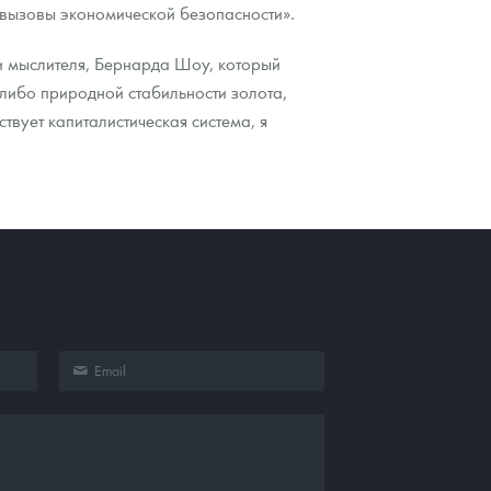
 вызовы экономической безопасности».
 и мыслителя, Бернарда Шоу, который
 либо природной стабильности золота,
твует капиталистическая система, я