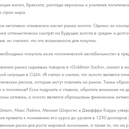
ации валют, Брексита, распада еврозоны и усиления политическ
 стран мира.
ра, платины на 2026 год
ом негативно отзывались насчет рынка золота. Однако за посл
нка оптимистически смотрят на будущее золота в средне- и дол
я, но считают, что это возможность для покупки.
 необходимо покупать из-за «политической нестабильности» в п
ванию рынка сырьевых товаров в «Goldman Sachs», сказал в и
ой ситуации в США: «Я считал и считаю, что золото является о
тических рисков, которые могут повлиять на рынок. Таким образ
о и политиков? Если подумать о ставках, обратить внимание на 
ческим активам, а золото является образцовым физическим активо
данных
oldman», Макс Лэйтон, Михаил Шпрогис и Джеффри Карри утвер
я привела к понижению его курса до уровня в 1250 долларов за
венные риски для роста мировой экономики, а также то, что на 