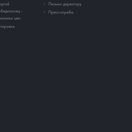
оргий
Письмо директору
бедоносец -
Пресс-служба
намика цен
тировки