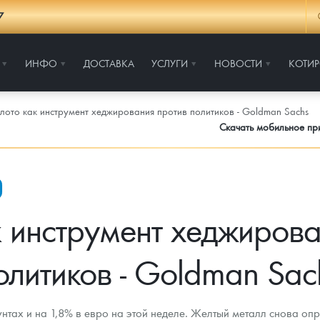
7
ИНФО
ДОСТАВКА
УСЛУГИ
НОВОСТИ
КОТИ
лото как инструмент хеджирования против политиков - Goldman Sachs
Скачать мобильное п
к инструмент хеджирова
олитиков - Goldman Sac
нтах и на 1,8% в евро на этой неделе. Желтый металл снова опр