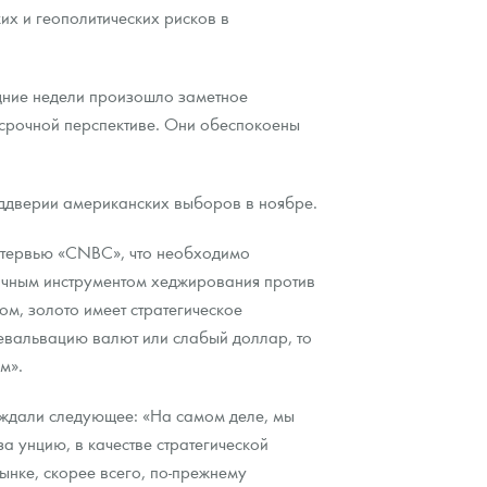
их и геополитических рисков в
едние недели произошло заметное
госрочной перспективе. Они обеспокоены
реддверии американских выборов в ноябре.
нтервью «CNBC», что необходимо
тличным инструментом хеджирования против
ом, золото имеет стратегическое
девальвацию валют или слабый доллар, то
м».
ждали следующее: «На самом деле, мы
 унцию, в качестве стратегической
рынке, скорее всего, по-прежнему