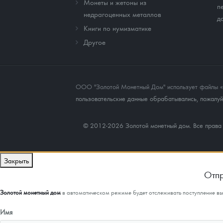
Монеты и жетоны из
п
недрагоценных металлов
д
Книги по нумизматике
Другое
ООО "Золотой Монетный Дом" использует файлы «co
пользовательские данные обрабатывались, пожалуйс
© 2012-2026 Золотой монетный дом. Все прав
Закрыть
Отпр
Золотой монетный дом
в автоматическом режиме будет отслеживать поступление в
Имя