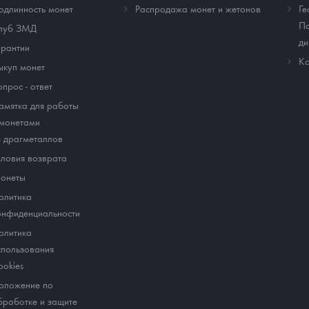
одлинность монет
Распродажа монет и жетонов
Ге
По
луб ЗМД
ди
арантии
Ко
ыкуп монет
опрос - ответ
амятка для работы
 монетами
з драгметаллов
словия возврата
онеты
олитика
онфиденциальности
олитика
спользования
ookies
оложение по
бработке и защите