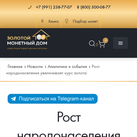
+7 (991) 238-77-07
8 (800) 500-08-77
Химки
Подбор монет
0
0
Главная
Новости
Аналитика и события
Рост
народонаселения увеличивает курс золота
Каталог
Инфо
Каталог Монет
Рост
Доставка
Инвестиционные монеты
Как сделать заказ
народонаселения
Услуги
Памятные и старинные монеты
Подлинность монет
Монеты Россия и СССР