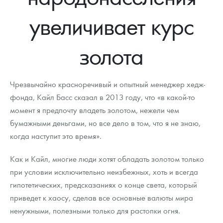
Новости
Монеты и жетоны ЗМД
Клуб ЗМД
Подбор монет
Иностранные
Памятные монеты России и СССР
увеличивает курс
Котировки
Георгий Победоносец
Гарантии
Информация
Аналитика и события
Монеты стран мира после 1950г
Монеты Царской России
золота
Контакты
Золотой червонец Сеятель
Выкуп монет
Распродажа монет и жетонов
Cтатьи
Курс золота и серебра
Итоги 2025 года. Прогноз курсов золота, серебра, платины на
2026 год
О нас
Золотые слитки
Вопрос - ответ
Георгий Победоносец - динамика цен
Лом выкуп
Выкуп серебряных монет
Чрезвычайно красноречивый и опытный менеджер хедж-
Аксессуары
Памятка для работы с монетами из драгметаллов
Скупка слитков
фонда, Кайл Басс сказал в 2013 году, что «в какой-то
Наши преимущества
момент я предпочту владеть золотом, нежели чем
Гарри Поттер
Условия возврата
Письмо директору
бумажными деньгами, но все дело в том, что я не знаю,
когда наступит это время».
Год Лошади
Монеты
Пресс-служба
Как и Кайл, многие люди хотят обладать золотом только
Флот: ледоколы и корабли
Политика конфиденциальности
при условии исключительно неизбежных, хоть и всегда
Жетоны "Необыкновенные обитатели глубин"
Политика использования Cookies
гипотетических, предсказаниях о конце света, который
приведет к хаосу, сделав все основные валюты мира
Ювелирные изделия
Положение по обработке и защите персональных данных
ненужными, полезными только для растопки огня.