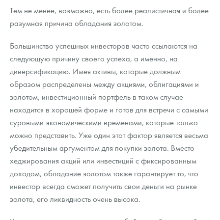
Русская нумизматика
Тем не менее, возможно, есть более реалистичная и более
разумная причина обладания золотом.
Золотая карманная галерея
Большинство успешных инвесторов часто ссылаются на
Наборы подарочных и коллекционных монет
следующую причину своего успеха, а именно, на
Монеты и жетоны из недрагоценных металлов
диверсификацию. Имея активы, которые должным
образом распределены между акциями, облигациями и
Книги по нумизматике
золотом, инвестиционный портфель в таком случае
находится в хорошей форме и готов для встречи с самыми
суровыми экономическими временами, которые только
можно представить. Уже один этот фактор является весьма
убедительным аргументом для покупки золота. Вместо
хеджирования акций или инвестиций с фиксированным
доходом, обладание золотом также гарантирует то, что
инвестор всегда сможет получить свои деньги на рынке
золота, его ликвидность очень высока.