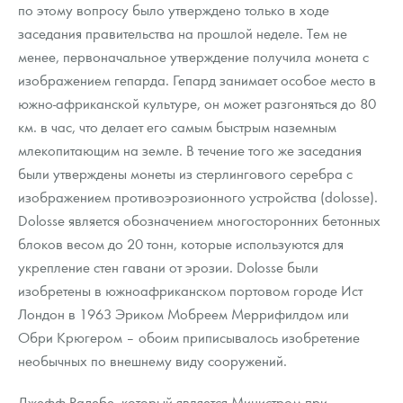
по этому вопросу было утверждено только в ходе
заседания правительства на прошлой неделе. Тем не
менее, первоначальное утверждение получила монета с
изображением гепарда. Гепард занимает особое место в
южно-африканской культуре, он может разгоняться до 80
км. в час, что делает его самым быстрым наземным
млекопитающим на земле. В течение того же заседания
были утверждены монеты из стерлингового серебра с
изображением противоэрозионного устройства (dolosse).
Dolosse является обозначением многосторонних бетонных
блоков весом до 20 тонн, которые используются для
укрепление стен гавани от эрозии. Dolosse были
изобретены в южноафриканском портовом городе Ист
Лондон в 1963 Эриком Мобреем Меррифилдом или
Обри Крюгером – обоим приписывалось изобретение
необычных по внешнему виду сооружений.
Джефф Радебе, который является Министром при