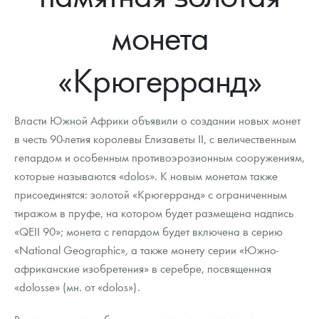
Новости
Монеты и жетоны ЗМД
Клуб ЗМД
Подбор монет
Иностранные
Памятные монеты России и СССР
монета
Котировки
Георгий Победоносец
Гарантии
Информация
Аналитика и события
Монеты стран мира после 1950г
Монеты Царской России
«Крюгерранд»
Контакты
Золотой червонец Сеятель
Выкуп монет
Распродажа монет и жетонов
Cтатьи
Курс золота и серебра
Итоги 2025 года. Прогноз курсов золота, серебра, платины на
2026 год
О нас
Золотые слитки
Вопрос - ответ
Георгий Победоносец - динамика цен
Лом выкуп
Выкуп серебряных монет
Власти Южной Африки объявили о создании новых монет
Аксессуары
Памятка для работы с монетами из драгметаллов
Скупка слитков
в честь 90-летия королевы Елизаветы ІІ, с величественным
Наши преимущества
гепардом и особенным противоэрозионным сооружениям,
Гарри Поттер
Условия возврата
Письмо директору
которые называются «dolos». К новым монетам также
присоединятся: золотой «Крюгерранд» с ограниченным
Год Лошади
Монеты
Пресс-служба
тиражом в пруфе, на котором будет размещена надпись
«QEII 90»; монета с гепардом будет включена в серию
Флот: ледоколы и корабли
Политика конфиденциальности
«National Geographic», а также монету серии «Южно-
Жетоны "Необыкновенные обитатели глубин"
Политика использования Cookies
африканские изобретения» в серебре, посвященная
«dolosse» (мн. от «dolos»).
Ювелирные изделия
Положение по обработке и защите персональных данных