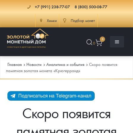
+7 (991) 238-77-07
8 (800) 500-08-77
Химки
Подбор монет
0
0
Главная
Новости
Аналитика и события
Скоро появится
памятная золотая монета «Крюгерранд»
Каталог
Инфо
Каталог Монет
Скоро появится
Доставка
Инвестиционные монеты
Как сделать заказ
памятная золотая
Услуги
Памятные и старинные монеты
Подлинность монет
Монеты Россия и СССР