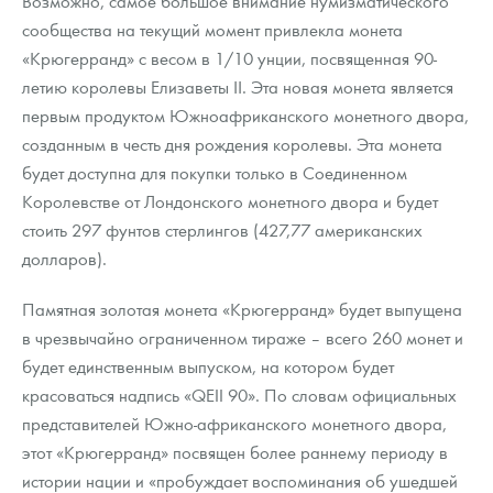
Возможно, самое большое внимание нумизматического
Русская нумизматика
сообщества на текущий момент привлекла монета
«Крюгерранд» с весом в 1/10 унции, посвященная 90-
Золотая карманная галерея
летию королевы Елизаветы ІІ. Эта новая монета является
Наборы подарочных и коллекционных монет
первым продуктом Южноафриканского монетного двора,
созданным в честь дня рождения королевы. Эта монета
Монеты и жетоны из недрагоценных металлов
будет доступна для покупки только в Соединенном
Королевстве от Лондонского монетного двора и будет
Книги по нумизматике
стоить 297 фунтов стерлингов (427,77 американских
долларов).
Памятная золотая монета «Крюгерранд» будет выпущена
в чрезвычайно ограниченном тираже – всего 260 монет и
будет единственным выпуском, на котором будет
красоваться надпись «QEII 90». По словам официальных
представителей Южно-африканского монетного двора,
этот «Крюгерранд» посвящен более раннему периоду в
истории нации и «пробуждает воспоминания об ушедшей