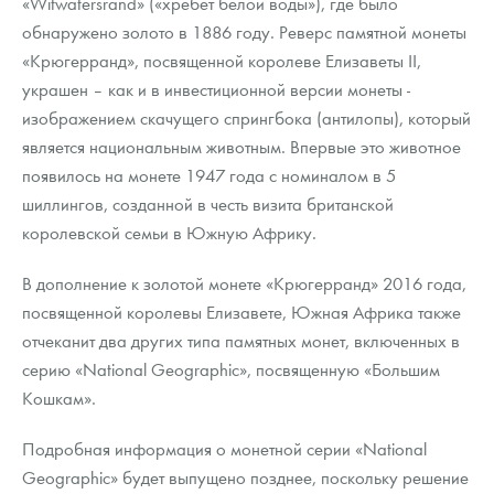
«Witwatersrand» («хребет белой воды»), где было
обнаружено золото в 1886 году. Реверс памятной монеты
«Крюгерранд», посвященной королеве Елизаветы ІІ,
украшен – как и в инвестиционной версии монеты -
изображением скачущего спрингбока (антилопы), который
является национальным животным. Впервые это животное
появилось на монете 1947 года с номиналом в 5
шиллингов, созданной в честь визита британской
королевской семьи в Южную Африку.
В дополнение к золотой монете «Крюгерранд» 2016 года,
посвященной королевы Елизавете, Южная Африка также
отчеканит два других типа памятных монет, включенных в
серию «National Geographic», посвященную «Большим
Кошкам».
Подробная информация о монетной серии «National
Geographic» будет выпущено позднее, поскольку решение