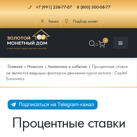
+7 (991) 238-77-07
8 (800) 500-08-77
Химки
Подбор монет
0
0
Главная
Новости
Аналитика и события
Процентные ставки
не являются ведущим фактором движения курса золота - Capital
Economics
Каталог
Инфо
Каталог Монет
Доставка
Инвестиционные монеты
Как сделать заказ
Процентные ставки
Услуги
Памятные и старинные монеты
Подлинность монет
Монеты Россия и СССР