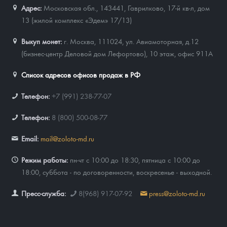
Русская нумизматика
Адрес:
Московская обл., 143441
,
Гаврилково, 17-й кв-л, дом
13 (жилой комплекс «Эдем» 17/13)
Золотая карманная галерея
Выкуп монет:
г. Москва, 111024, ул. Авиамоторная, д.12
Наборы подарочных и коллекционных монет
(бизнес-центр Деловой дом Лефортово), 10 этаж, офис 911А
Монеты и жетоны из недрагоценных металлов
Список адресов офисов продаж в РФ
Книги по нумизматике
Телефон:
+7 (991) 238-77-07
Телефон:
8 (800) 500-08-77
Email:
mail@zoloto-md.ru
Режим работы:
пн-чт с 10:00 до 18:30, пятница с 10:00 до
18:00, суббота - по договоренности, воскресенье - выходной.
Пресс-служба:
8(968) 917-07-92
press@zoloto-md.ru