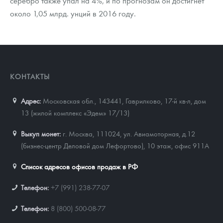
серебро также упал на 4%, и по прогнозам он достигнет
около 1,05 млрд. унций в 2016 году.
КОНТАКТЫ
Адрес:
Московская обл., 143441
,
Гаврилково, 17-й кв-л, дом
13 (жилой комплекс «Эдем» 17/13)
Выкуп монет:
г. Москва, 111024, ул. Авиамоторная, д.12
(бизнес-центр Деловой дом Лефортово), 10 этаж, офис 911А
Список адресов офисов продаж в РФ
Телефон:
+7 (991) 238-77-07
Телефон:
8 (800) 500-08-77