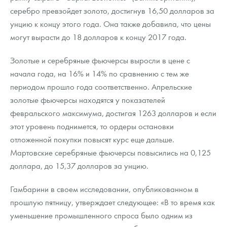
Русская нумизматика
серебро превзойдет золото, достигнув 16,50 долларов за
унцию к концу этого года. Она также добавила, что цены
Золотая карманная галерея
могут вырасти до 18 долларов к концу 2017 года.
Наборы подарочных и коллекционных монет
Золотые и серебряные фьючерсы выросли в цене с
Монеты и жетоны из недрагоценных металлов
начала года, на 16% и 14% по сравнению с тем же
периодом прошло года соответственно. Апрельские
Книги по нумизматике
золотые фьючерсы находятся у показателей
февральского максимума, достигая 1263 долларов и если
этот уровень поднимется, то ордеры остановки
отложенной покупки повысят курс еще дальше.
Мартовские серебряные фьючерсы повысились на 0,125
доллара, до 15,37 долларов за унцию.
Гамбарини в своем исследовании, опубликованном в
прошлую пятницу, утверждает следующее: «В то время как
уменьшение промышленного спроса было одним из