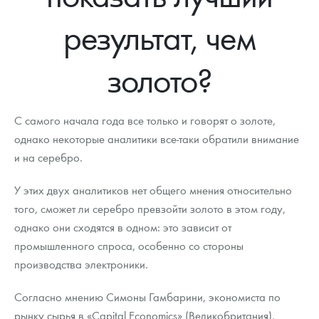
Новости
Монеты и жетоны ЗМД
Клуб ЗМД
Подбор монет
Иностранные
Памятные монеты России и СССР
результат, чем
Котировки
Георгий Победоносец
Гарантии
Информация
Аналитика и события
Монеты стран мира после 1950г
Монеты Царской России
золото?
Контакты
Золотой червонец Сеятель
Выкуп монет
Распродажа монет и жетонов
Cтатьи
Курс золота и серебра
Итоги 2025 года. Прогноз курсов золота, серебра, платины на
2026 год
О нас
Золотые слитки
Вопрос - ответ
Георгий Победоносец - динамика цен
Лом выкуп
Выкуп серебряных монет
С самого начала года все только и говорят о золоте,
Аксессуары
Памятка для работы с монетами из драгметаллов
Скупка слитков
однако некоторые аналитики все-таки обратили внимание
Наши преимущества
и на серебро.
Гарри Поттер
Условия возврата
Письмо директору
У этих двух аналитиков нет общего мнения относительно
Год Лошади
Монеты
Пресс-служба
того, сможет ли серебро превзойти золото в этом году,
однако они сходятся в одном: это зависит от
Флот: ледоколы и корабли
Политика конфиденциальности
промышленного спроса, особенно со стороны
Жетоны "Необыкновенные обитатели глубин"
Политика использования Cookies
производства электроники.
Ювелирные изделия
Положение по обработке и защите персональных данных
Согласно мнению Симоны Гамбарини, экономиста по
рынку сырья в «Capital Economics» (Великобритания),