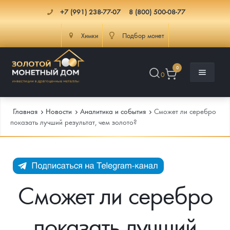
+7 (991) 238-77-07
8 (800) 500-08-77
Химки
Подбор монет
0
0
Главная
Новости
Аналитика и события
Сможет ли серебро
показать лучший результат, чем золото?
Каталог
Инфо
Каталог Монет
Сможет ли серебро
Доставка
Инвестиционные монеты
Как сделать заказ
показать лучший
Услуги
Памятные и старинные монеты
Подлинность монет
Монеты Россия и СССР