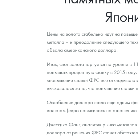
Япони
Контакты
Золотой червонец Сеятель
Выкуп монет
Распродажа монет и жетонов
Cтатьи
Курс золота и серебра
Итоги 2025 года. Прогноз курсов золота, сереб
О нас
Золотые слитки
Вопрос - ответ
Георгий Победоносец - динамика цен
Лом выкуп
Выкуп серебряных монет
Цены на золото стабильно идут на повыше
Аксессуары
Памятка для работы с монетами из драгметаллов
Скупка слитков
Наши преимущества
металла – и преодоление следующего техн
обвала американского доллара.
Гарри Поттер
Условия возврата
Письмо директору
Итак, спот золота торгуется на уровне в 
Год Лошади
Монеты
Пресс-служба
повышать процентную ставку в 2015 году. 
«повышение ставки ФРС все откладываются
Флот: ледоколы и корабли
Политика конфиденциальности
высказалось за то, что повышение ставки 
Жетоны "Необыкновенные обитатели глубин"
Политика использования Cookies
Ослабление доллара стало еще одним фак
Ювелирные изделия
Положение по обработке и защите персональных 
валютам (евро повысилось по отношению к
Русская нумизматика
Джессика Фанг, аналитик рынка металлов 
доллара от решения ФРС станет обстоятел
Золотая карманная галерея