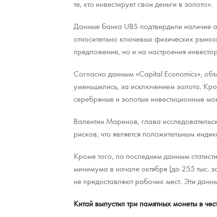
те, кто инвестирует свои деньги в золото».
Наборы подарочных и коллекционных монет
Данные банка UBS подтвердили наличие об
относительно ключевых физических рынков 
Монеты и жетоны из недрагоценных металлов
предложение, но и на настроения инвесто
Книги по нумизматике
Согласно данным «Capital Economics», о
уменьшились, за исключением золота. Кром
серебряные и золотые инвестиционные мон
Валентин Маринов, глава исследовательско
рисков, что является положительным индик
Кроме того, по последним данным статист
минимума в начале октября (до 255 тыс. з
не предоставляют рабочих мест. Эти данн
Китай выпустил три памятных монеты в чес