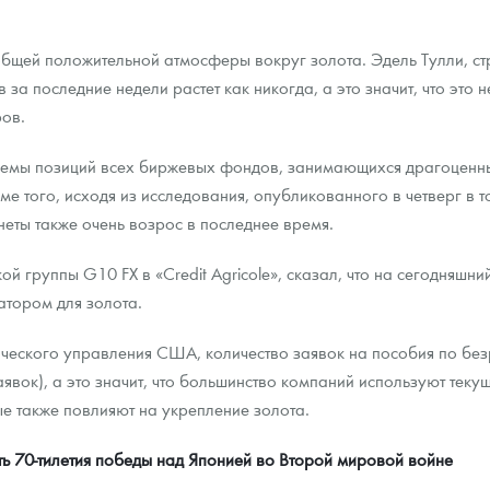
щей положительной атмосферы вокруг золота. Эдель Тулли, страт
за последние недели растет как никогда, а это значит, что это 
ров.
бъемы позиций всех биржевых фондов, занимающихся драгоценн
е того, исходя из исследования, опубликованного в четверг в т
еты также очень возрос в последнее время.
й группы G10 FX в «Credit Agricole», сказал, что на сегодняшн
атором для золота.
ического управления США, количество заявок на пособия по безр
аявок), а это значит, что большинство компаний используют тек
ые также повлияют на укрепление золота.
ть 70-тилетия победы над Японией во Второй мировой войне