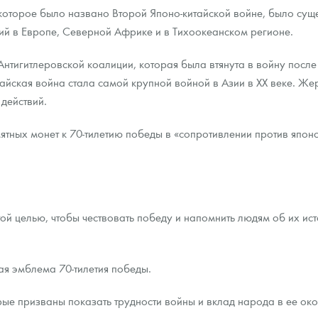
которое было названо Второй Японо-китайской войне, было суще
ний в Европе, Северной Африке и в Тихоокеанском регионе.
Антигитлеровской коалиции, которая была втянута в войну после 
тайская война стала самой крупной войной в Азии в ХХ веке. Же
действий.
тных монет к 70-тилетию победы в «сопротивлении против япон
ой целью, чтобы чествовать победу и напомнить людям об их ист
я эмблема 70-тилетия победы.
ые призваны показать трудности войны и вклад народа в ее око