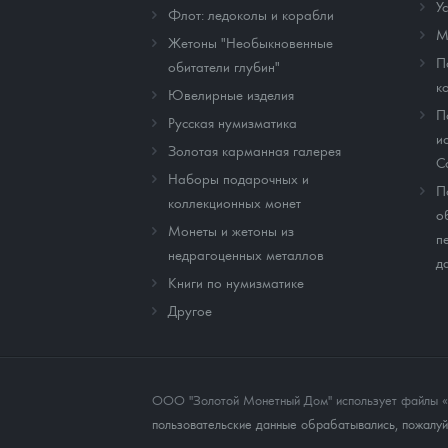
У
Флот: ледоколы и корабли
М
Жетоны "Необыкновенные
П
обитатели глубин"
к
Ювелирные изделия
П
Русская нумизматика
и
Золотая карманная галерея
C
Наборы подарочных и
П
коллекционных монет
о
Монеты и жетоны из
п
недрагоценных металлов
д
Книги по нумизматике
Другое
ООО "Золотой Монетный Дом" использует файлы «co
пользовательские данные обрабатывались, пожалуйс