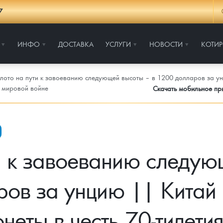
7
ИНФО
ДОСТАВКА
УСЛУГИ
НОВОСТИ
КОТИ
лото на пути к завоеванию следующей высоты – в 1200 долларов за ун
й мировой войне
Скачать мобильное п
и к завоеванию следую
ов за унцию || Китай 
неты в честь 70-тилети