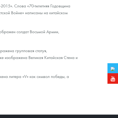
-2015». Слова «70-тилетняя Годовщина
ской Войне» написаны на китайском
зображен солдат Восьмой Армии,
ражена групповая статуя,
кже изображена Великая Китайская Стена и
жена литера «V» как символ победы, а