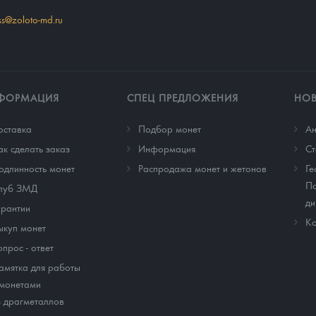
ss@zoloto-md.ru
ФОРМАЦИЯ
СПЕЦ ПРЕДЛОЖЕНИЯ
НО
оставка
Подбор монет
Ан
ак сделать заказ
Информация
Cт
одлинность монет
Распродажа монет и жетонов
Ге
По
луб ЗМД
ди
арантии
Ко
ыкуп монет
опрос - ответ
амятка для работы
 монетами
з драгметаллов