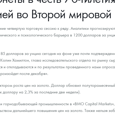
ей во Второй мировой
ра, платины на 2026 год
ние четвертую торговую сессию к ряду. Аналитики прогнозирую
ического и психологического барьера в 1200 долларов за унци
1185 долларов за унцию сегодня на фоне уже почти подтвержден
Колин Хамилтон, глава исследовательского отдела по рынку сырь
 и откладываются и по результатам проведенного нами опроса 
произойдет после декабря».
тором роста цен на золото. Доллар обновил полуторамесячны
данных
 доллару на 2,3% за последние две недели).
и горнодобывающей промышленности в «BMO Capital Markets», о
ьством дальнейшего повышения цен на золото. Также нельзя за