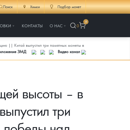
Поиск
Химки
Подбор монет
0
РОВКИ
КОНТАКТЫ
О НАС
0
цию || Китай выпустил три памятных монеты в
риложение ЗМД
Видео канал
щей высоты – в
выпустил три
я победы над