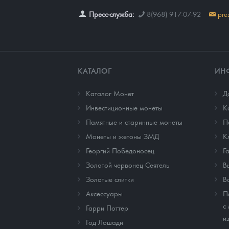
Пресс-служба:
8(968) 917-07-92
pre
КАТАЛОГ
ИН
Каталог Монет
Д
Инвестиционные монеты
К
Памятные и старинные монеты
П
Монеты и жетоны ЗМД
К
Георгий Победоносец
Г
Золотой червонец Сеятель
В
Золотые слитки
В
Аксессуары
П
с
Гарри Поттер
и
Год Лошади