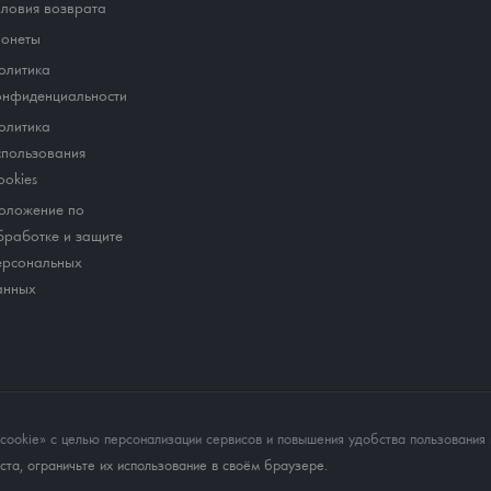
словия возврата
онеты
олитика
онфиденциальности
олитика
спользования
ookies
оложение по
бработке и защите
ерсональных
анных
okie» с целью персонализации сервисов и повышения удобства пользования 
та, ограничьте их использование в своём браузере.