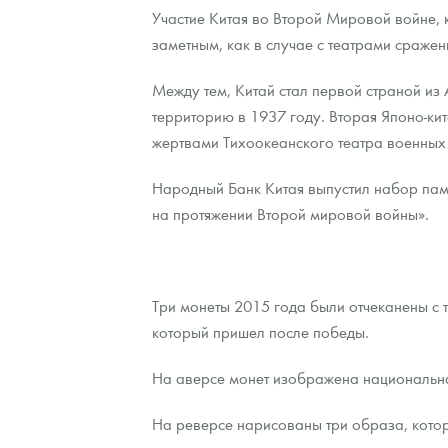
Участие Китая во Второй Мировой войне, 
заметным, как в случае с театрами сраже
Между тем, Китай стал первой страной из 
территорию в 1937 году. Вторая Японо-ки
жертвами Тихоокеанского театра военных 
Народный Банк Китая выпустил набор памя
на протяжении Второй мировой войны».
Три монеты 2015 года были отчеканены с т
который пришел после победы.
На аверсе монет изображена национальна
На реверсе нарисованы три образа, котор