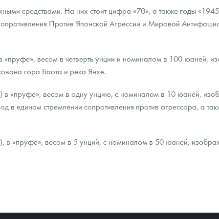
жными средствами. На них стоит цифра «70», а также годы «1945
опротивления Против Японской Агрессии и Мировой Антифашист
в «пруфе», весом в четверть унции и номиналом в 100 юаней, и
ована гора Баота и река Янхе.
 в «пруфе», весом в одну унцию, с номиналом в 10 юаней, изоб
од в едином стремлении сопротивления против агрессора, а та
, в «пруфе», весом в 5 унций, с номиналом в 50 юаней, изобра