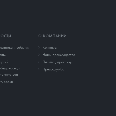
ВОСТИ
О КОМПАНИИ
алитика и события
Контакты
атьи
Наши преимущества
оргий
Письмо директору
бедоносец -
Пресс-служба
намика цен
тировки