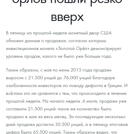
Новости
Монеты и жетоны ЗМД
Клуб ЗМД
Подбор монет
Иностранные
Памятные монеты России и СССР
вверх
Котировки
Георгий Победоносец
Гарантии
Информация
Аналитика и события
Монеты стран мира после 1950г
Монеты Царской России
Контакты
Золотой червонец Сеятель
Выкуп монет
Распродажа монет и жетонов
Cтатьи
Курс золота и серебра
Итоги 2025 года. Прогноз курсов золота, серебра, платины на
В пятницу на прошлой неделе монетный двор США
2026 год
обновил данные о продажах, согласно которым
О нас
Золотые слитки
Вопрос - ответ
Георгий Победоносец - динамика цен
Лом выкуп
Выкуп серебряных монет
инвестиционная монета «Золотой Орёл» демонстрирует
уровень продаж, какого не было уже больше года.
Аксессуары
Памятка для работы с монетами из драгметаллов
Скупка слитков
Наши преимущества
Таким образом, с мая по июнь 2015 года продажи
Гарри Поттер
Условия возврата
Письмо директору
выросли с 21.500 унций до 76.000 унций благодаря
Год Лошади
Монеты
озабоченности инвесторов по поводу дефолта в Греции. И
Пресс-служба
всё-таки это не сравнится с тем, что происходило в течение
Флот: ледоколы и корабли
Политика конфиденциальности
прошлой недели. На начало недели ,6 июля, продажи уже
составили 21.500 унций- такое же количество было
Жетоны "Необыкновенные обитатели глубин"
Политика использования Cookies
продано в мае за весь месяц. За последующие несколько
Ювелирные изделия
Положение по обработке и защите персональных данных
дней продажи достигли 30.500 унций, а в пятницу итоговая
цифра была 65.500 унций. Таким образом видно, что