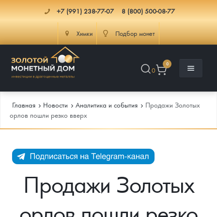
+7 (991) 238-77-07
8 (800) 500-08-77
Химки
Подбор монет
0
0
Главная
Новости
Аналитика и события
Продажи Золотых
орлов пошли резко вверх
Каталог
Инфо
Каталог Монет
Продажи Золотых
Доставка
Инвестиционные монеты
Как сделать заказ
орлов пошли резко
Услуги
Памятные и старинные монеты
Подлинность монет
Монеты Россия и СССР