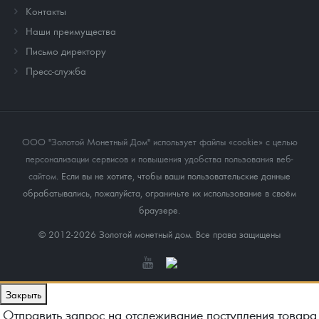
Контакты
Наши преимущества
Письмо директору
Пресс-служба
ООО "Золотой Монетный Дом" использует файлы «cookie» с целью
персонализации сервисов и повышения удобства пользования веб-
сайтом
. Если вы не хотите, чтобы ваши пользовательские данные
обрабатывались, пожалуйста, ограничьте их использование в своём
браузере.
© 2012-2026 Золотой монетный дом. Все права защищены
Закрыть
Отправить запрос на отслеживание поступления товара