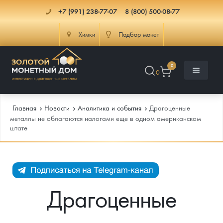
+7 (991) 238-77-07
8 (800) 500-08-77
Химки
Подбор монет
0
0
Главная
Новости
Аналитика и события
Драгоценные
металлы не облагаются налогами еще в одном американском
штате
Каталог
Инфо
Каталог Монет
Доставка
Инвестиционные монеты
Как сделать заказ
Драгоценные
Услуги
Памятные и старинные монеты
Подлинность монет
Монеты Россия и СССР