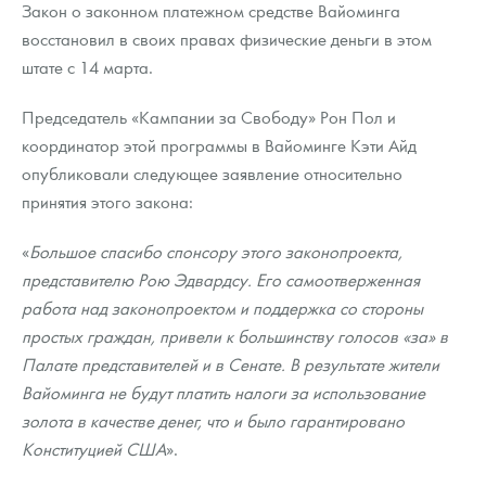
Закон о законном платежном средстве Вайоминга
Русская нумизматика
восстановил в своих правах физические деньги в этом
Золотая карманная галерея
штате с 14 марта.
Наборы подарочных и коллекционных монет
Председатель «Кампании за Свободу» Рон Пол и
координатор этой программы в Вайоминге Кэти Айд
Монеты и жетоны из недрагоценных металлов
опубликовали следующее заявление относительно
принятия этого закона:
Книги по нумизматике
«
Большое спасибо спонсору этого законопроекта,
представителю Рою Эдвардсу. Его самоотверженная
работа над законопроектом и поддержка со стороны
простых граждан, привели к большинству голосов «за» в
Палате представителей и в Сенате. В результате жители
Вайоминга не будут платить налоги за использование
золота в качестве денег, что и было гарантировано
Конституцией США
».