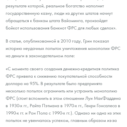
результате которой, реальное богатство наполнит
государственную казну, люди из других штатов начнут
обращаться к банкам штата Вайоминга, произойдет
бойкот использования банкнот ФРС для любых сделок».
В статье, опубликованной в 2010 году, Грин показал
историю неудачных попыток уничтожения монополии ФРС
на деньги в законодательном поле:
«С момента своего создания денежно-кредитная политика
ФРС привела к снижению покупательной способности
доллара на 95%. В результате было предпринято
несколько попыток ограничить или устранить монополию
ФРС (стоит вспомнить в этом отношении Луи МакФаддена
в 1930-х гг., Райта Пэтмана в 1970-х гг., Генри Гонсалеса в
1990-х гг. и Рон Пола с 1990-х гг.). Однако ни одна из этих
попыток не увенчалась успехом, главным образом из-за