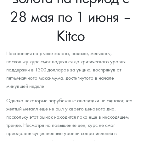
Новости
Монеты и жетоны ЗМД
Клуб ЗМД
Подбор монет
Иностранные
Памятные монеты России и СССР
28 мая по 1 июня –
Котировки
Георгий Победоносец
Гарантии
Информация
Аналитика и события
Монеты стран мира после 1950г
Монеты Царской России
Kitco
Контакты
Золотой червонец Сеятель
Выкуп монет
Распродажа монет и жетонов
Cтатьи
Курс золота и серебра
Итоги 2025 года. Прогноз курсов золота, серебра, платины на
2026 год
О нас
Золотые слитки
Вопрос - ответ
Георгий Победоносец - динамика цен
Лом выкуп
Выкуп серебряных монет
Настроения на рынке золота, похоже, меняются,
Аксессуары
Памятка для работы с монетами из драгметаллов
Скупка слитков
поскольку курс смог подняться до критического уровня
Наши преимущества
поддержки в 1300 долларов за унцию, воспрянув от
Гарри Поттер
Условия возврата
Письмо директору
пятимесячного максимума, достигнутого в начале
минувшей недели.
Год Лошади
Монеты
Пресс-служба
Однако некоторые зарубежные аналитики не считают, что
Флот: ледоколы и корабли
Политика конфиденциальности
желтый металл еще не был у своего ценового дна,
Жетоны "Необыкновенные обитатели глубин"
Политика использования Cookies
поскольку этот рынок находится пока еще в нисходящем
тренде. Несмотря на повышение цен, курс не смог
Ювелирные изделия
Положение по обработке и защите персональных данных
преодолеть существенные уровни сопротивления в