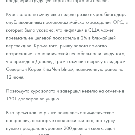
преддверии грядущей короткой торговой недели.
Русская нумизматика
Курс золота на минувшей неделе резко вырос благодаря
Золотая карманная галерея
опубликованным протоколам майского заседания ФРС, в
Наборы подарочных и коллекционных монет
которых было указано, что инфляция в США может
превысить ее целевой показатель в 2% в ближайшей
Монеты и жетоны из недрагоценных металлов
перспективе. Кроме того, рынку золота помогло
возрастание геополитической нестабильности ввиду того,
Книги по нумизматике
что президент Дональд Трамп отменил встречу с лидером
Северной Кореи Ким Чен Ыном, назначенную ранее на
12 июня.
Поэтому-то курс золота и завершил неделю на отметке в
1301 долларов за унцию.
В то время как на рынке появились оптимистические
настроения, некоторые аналитики считают, что курсу
нужно преодолеть уровень 200-дневной скользящей