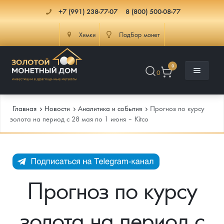
+7 (991) 238-77-07
8 (800) 500-08-77
Химки
Подбор монет
0
0
Главная
Новости
Аналитика и события
Прогноз по курсу
золота на период с 28 мая по 1 июня – Kitco
Каталог
Инфо
Каталог Монет
Прогноз по курсу
Доставка
Инвестиционные монеты
Как сделать заказ
золота на период с
Услуги
Памятные и старинные монеты
Подлинность монет
Монеты Россия и СССР