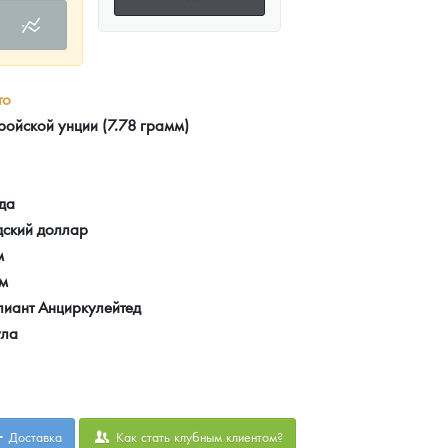
то
ройской унции (7.78 грамм)
да
дский доллар
м
мм
лиант Анциркулейтед
ула
Доставка
Как стать клубным клиентом?