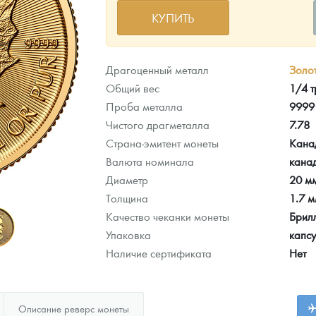
КУПИТЬ
ра, платины на 2026 год
Драгоценный металл
Золо
Общий вес
1/4 т
Проба металла
9999
Чистого драгметалла
7.78
Страна-эмитент монеты
Кана
Валюта номинала
кана
Диаметр
20 м
Толщина
1.7 
Качество чеканки монеты
Брил
Упаковка
капс
данных
Наличие сертификата
Нет
Описание реверс монеты