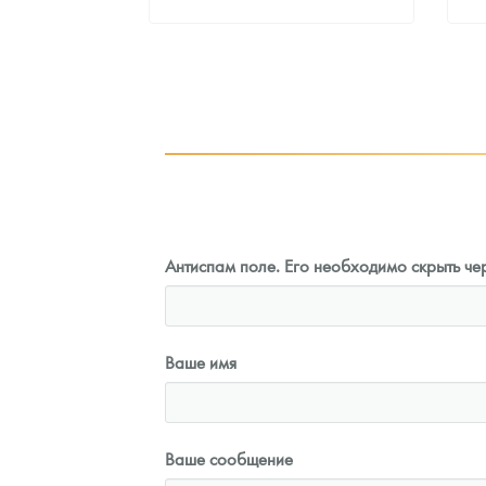
ная цена
Стандартная цена
3
Руб.
101 860
Руб.
ыкупа
Цена выкупа
оните
93 023
Руб.
Антиспам поле. Его необходимо скрыть чер
Ваше имя
Ваше сообщение