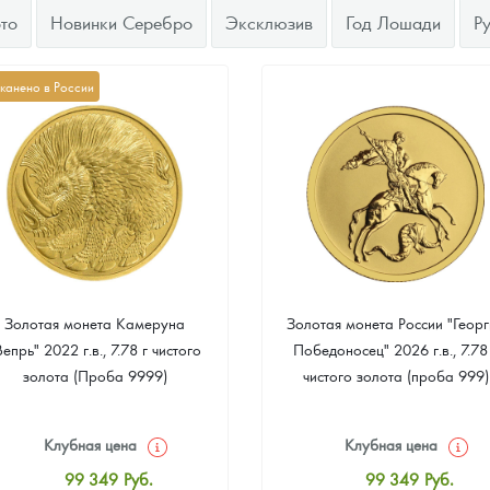
то
Новинки Серебро
Эксклюзив
Год Лошади
Р
канено в России
Золотая монета Камеруна
Золотая монета России "Георг
Вепрь" 2022 г.в., 7.78 г чистого
Победоносец" 2026 г.в., 7.78
золота (Проба 9999)
чистого золота (проба 999)
Клубная цена
Клубная цена
99 349
Руб.
99 349
Руб.