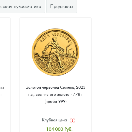
усская нумизматика
Предзаказ
ий
Золотой червонец Сеятель, 2023
Золотая 
 г
г.в., вес чистого золота - 7.78 г
"Филармонике
(проба 999)
г чистого зо
Клубная цена
Клуб
104 000
Руб.
10