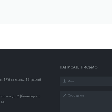
НАПИСАТЬ ПИСЬМО
, 17-й кв-л, дом 13 (жилой
торная, д.12 (бизнес-центр
11А