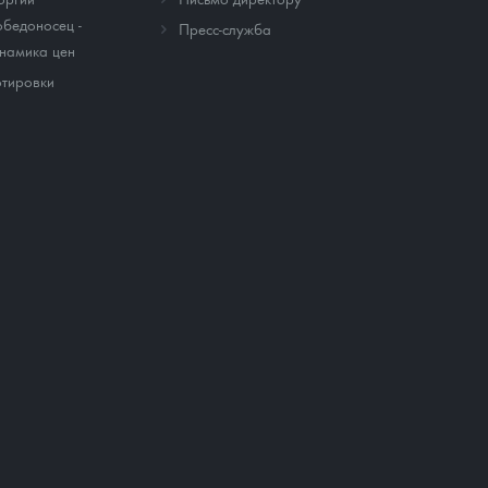
бедоносец -
Пресс-служба
намика цен
тировки