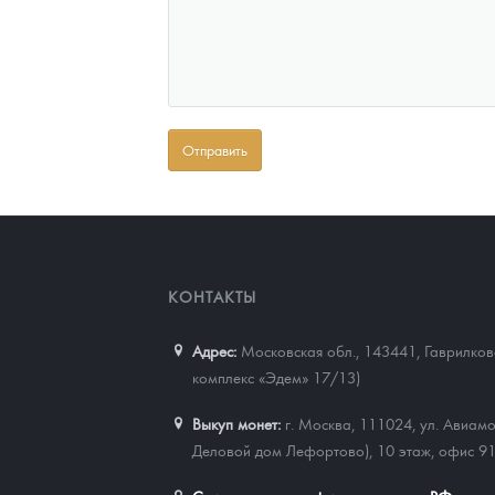
КОНТАКТЫ
Адрес:
Московская обл., 143441
,
Гаврилково
комплекс «Эдем» 17/13)
Выкуп монет:
г. Москва, 111024, ул. Авиамо
Деловой дом Лефортово), 10 этаж, офис 9