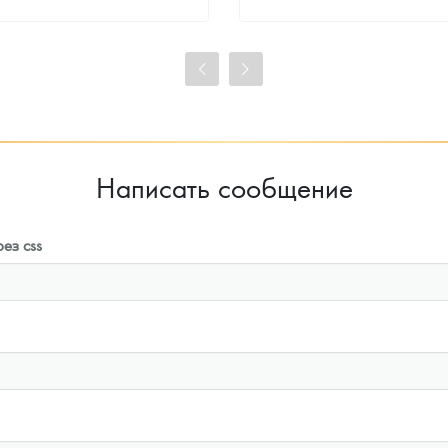
Стандартная цена
Стандартная цена
99 814
Руб.
99 814
Руб.
Цена выкупа
Цена выкупа
93 023
Руб.
93 953
Руб.
Написать сообщение
ез css