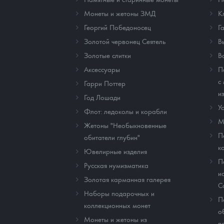
Монеты и жетоны ЗМД
К
Георгий Победоносец
Г
Золотой червонец Сеятель
В
Золотые слитки
В
Аксессуары
П
с
Гарри Поттер
и
Год Лошади
У
Флот: ледоколы и корабли
М
Жетоны "Необыкновенные
П
обитатели глубин"
к
Ювелирные изделия
П
Русская нумизматика
и
Золотая карманная галерея
C
Наборы подарочных и
П
коллекционных монет
о
Монеты и жетоны из
п