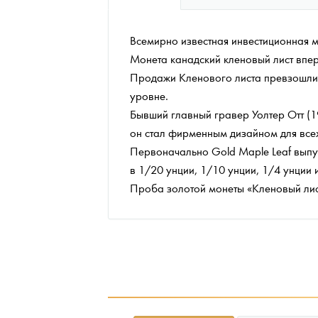
Наборы подарочных и коллекционных монет
Всемирно известная инвестиционная 
Монеты и жетоны из недрагоценных металлов
Монета канадский кленовый лист впе
Продажи Кленового листа превзошли 
Книги по нумизматике
уровне.
Бывший главный гравер Уолтер Отт (1
он стал фирменным дизайном для все
Первоначально Gold Maple Leaf выпу
в 1/20 унции, 1/10 унции, 1/4 унции
Проба золотой монеты «Кленовый лист»