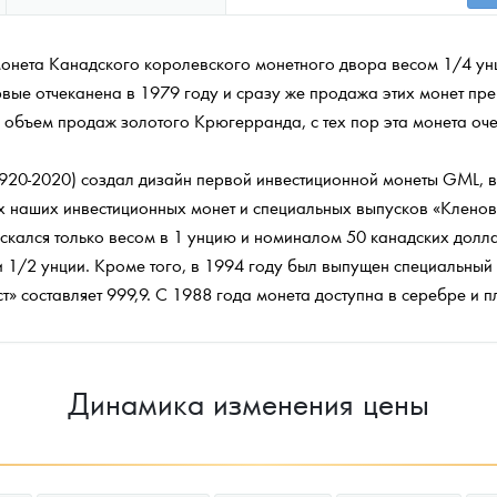
монета Канадского королевского монетного двора весом 1/4 у
рвые отчеканена в 1979 году и сразу же продажа этих монет п
объем продаж золотого Крюгерранда, с тех пор эта монета о
920-2020) создал дизайн первой инвестиционной монеты GML, вы
х наших инвестиционных монет и специальных выпусков «Кленов
скался только весом в 1 унцию и номиналом 50 канадских долл
 и 1/2 унции. Кроме того, в 1994 году был выпущен специальный
 составляет 999,9. С 1988 года монета доступна в серебре и пл
Динамика изменения цены