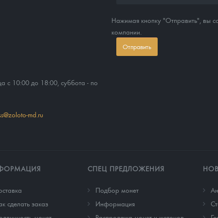
Нажимая кнопку "Отправить", вы 
компании.
Отправить
ца с 10:00 до 18:00, суббота - по
ss@zoloto-md.ru
ФОРМАЦИЯ
СПЕЦ ПРЕДЛОЖЕНИЯ
НО
оставка
Подбор монет
Ан
ак сделать заказ
Информация
Cт
одлинность монет
Распродажа монет и жетонов
Ге