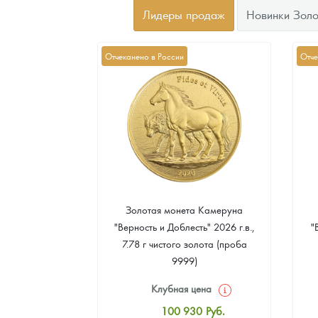
Лидеры продаж
Новинки Золо
Отчеканено в России
Отче
а Острова Св.
Золотая монета Камеруна
рс" 2024 г.в.,
"Верность и Доблесть" 2026 г.в.,
"
еребра (проба
7.78 г чистого золота (проба
9999)
цена
Клубная цена
8
Руб.
100 930
Руб.