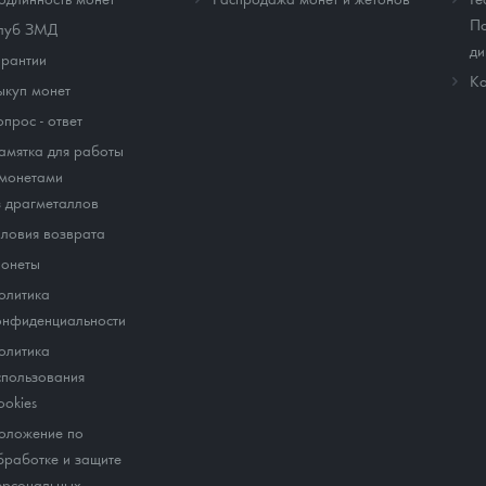
По
луб ЗМД
ди
арантии
Ко
ыкуп монет
опрос - ответ
амятка для работы
 монетами
з драгметаллов
словия возврата
онеты
олитика
онфиденциальности
олитика
спользования
ookies
оложение по
бработке и защите
ерсональных