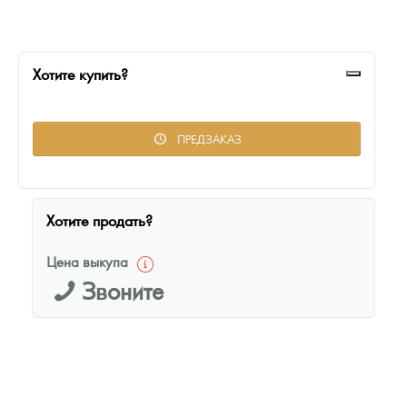
Русская нумизматика
Золотая карманная галерея
Хотите купить?
Наборы подарочных и коллекционных монет
Монеты и жетоны из недрагоценных металлов
ПРЕДЗАКАЗ
Книги по нумизматике
Хотите продать?
Цена выкупа
Звоните