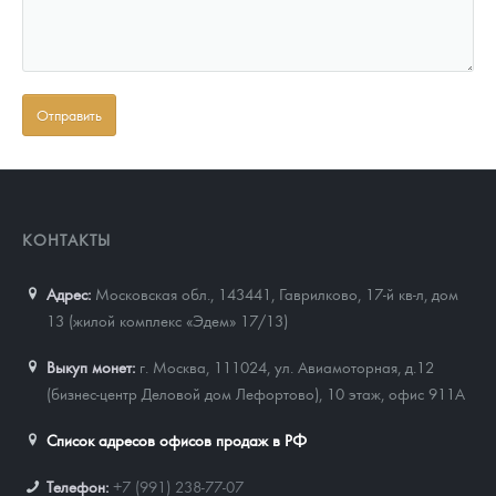
КОНТАКТЫ
Адрес:
Московская обл., 143441
,
Гаврилково, 17-й кв-л, дом
13 (жилой комплекс «Эдем» 17/13)
Выкуп монет:
г. Москва, 111024, ул. Авиамоторная, д.12
(бизнес-центр Деловой дом Лефортово), 10 этаж, офис 911А
Список адресов офисов продаж в РФ
Телефон:
+7 (991) 238-77-07