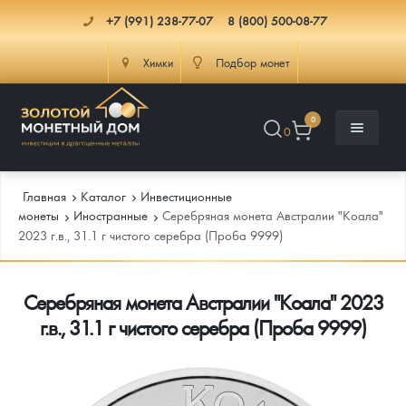
+7 (991) 238-77-07
8 (800) 500-08-77
Химки
Подбор монет
0
0
Главная
Каталог
Инвестиционные
монеты
Иностранные
Серебряная монета Австралии "Коала"
2023 г.в., 31.1 г чистого серебра (Проба 9999)
Каталог
Серебряная монета Австралии "Коала" 2023
Инфо
Каталог Монет
г.в., 31.1 г чистого серебра (Проба 9999)
Доставка
Инвестиционные монеты
Как сделать заказ
Услуги
Памятные и старинные монеты
Подлинность монет
Монеты Россия и СССР