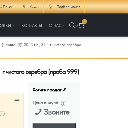
Поиск
Химки
Подбор монет
0
РОВКИ
КОНТАКТЫ
О НАС
0
арльз III)" 2023 г.в., 31.1 г чистого серебра
1 г чистого серебра (проба 999)
Хотите продать?
Цена выкупа
Звоните