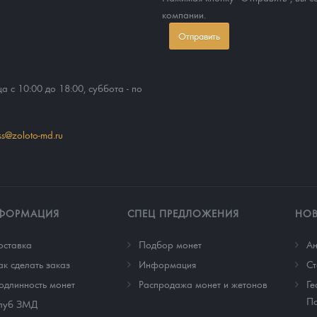
компании.
Отправить
ца с 10:00 до 18:00, суббота - по
ss@zoloto-md.ru
ФОРМАЦИЯ
СПЕЦ ПРЕДЛОЖЕНИЯ
НО
оставка
Подбор монет
Ан
ак сделать заказ
Информация
Cт
одлинность монет
Распродажа монет и жетонов
Ге
По
луб ЗМД