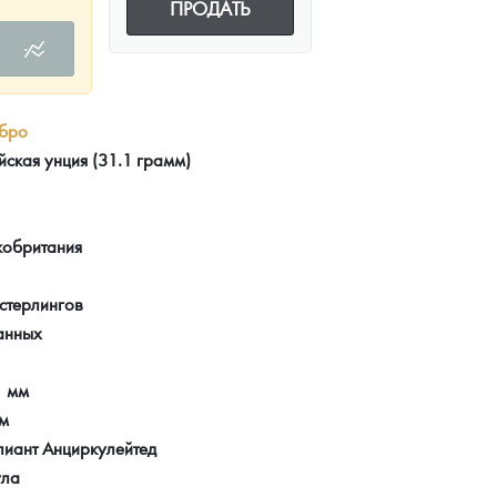
ПРОДАТЬ
бро
йская унция (31.1 грамм)
кобритания
стерлингов
анных
1 мм
мм
лиант Анциркулейтед
ула