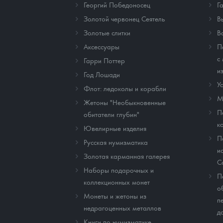
Георгий Победоносец
Г
Золотой червонец Сеятель
В
Золотые слитки
В
Аксессуары
П
с
Гарри Поттер
и
Год Лошади
У
Флот: ледоколы и корабли
М
Жетоны "Необыкновенные
П
обитатели глубин"
к
Ювелирные изделия
П
Русская нумизматика
и
Золотая карманная галерея
C
Наборы подарочных и
П
коллекционных монет
о
Монеты и жетоны из
п
недрагоценных металлов
д
Книги по нумизматике