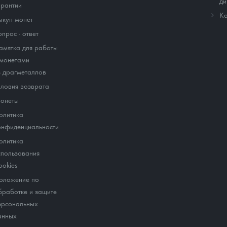
ди
арантии
Ко
ыкуп монет
опрос - ответ
амятка для работы
 монетами
з драгметаллов
словия возврата
онеты
олитика
онфиденциальности
олитика
спользования
ookies
оложение по
бработке и защите
ерсональных
анных