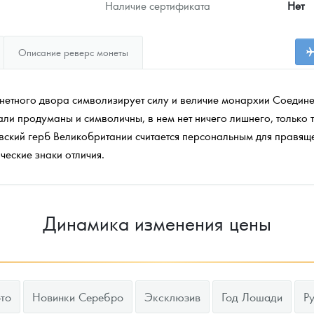
Наличие сертификата
Нет
Описание реверс монеты
етного двора символизирует силу и величие монархии Соедине
ли продуманы и символичны, в нем нет ничего лишнего, только то
вский герб Великобритании считается персональным для правящ
еские знаки отличия.
Динамика изменения цены
то
Новинки Серебро
Эксклюзив
Год Лошади
Р