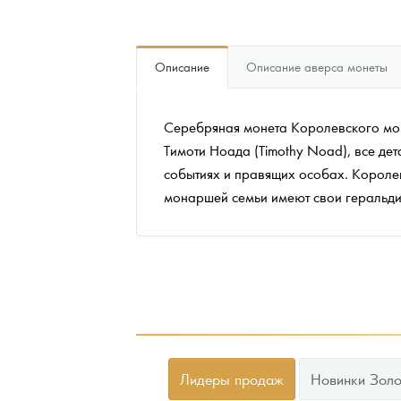
Наборы подарочных и коллекционных монет
Описание
Описание аверса монеты
Монеты и жетоны из недрагоценных металлов
Книги по нумизматике
Серебряная монета Королевского мон
Тимоти Ноада (Timothy Noad), все дета
событиях и правящих особах. Короле
монаршей семьи имеют свои геральдич
Лидеры продаж
Новинки Золо