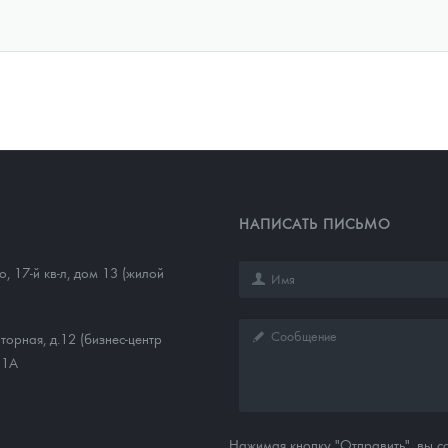
НАПИСАТЬ ПИСЬМО
, 17-й кв-л, дом 13 (жилой
торная, д.12 (бизнес-центр
11А
Нажимая кнопку "Отправить", вы 