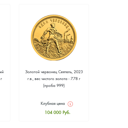
ий
Золотой червонец Сеятель, 2023
Золотая 
 г
г.в., вес чистого золота - 7.78 г
"Филармонике
(проба 999)
г чистого зо
Клубная цена
Клуб
104 000
Руб.
10
Стандартная цена
Стан