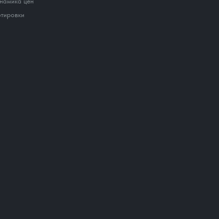
намика цен
тировки