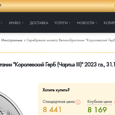
7
ИНФО
ДОСТАВКА
УСЛУГИ
НОВОСТИ
КОТИ
Иностранные
Серебряная монета Великобритании "Королевский Герб (Ч
ии "Королевский Герб (Чарльз III)" 2023 г.в., 31.
Хотите купить?
Стандартная цена
Клубная цена
8 441
8 169