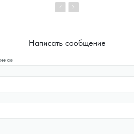
99 814
Руб.
99 814
Руб.
Цена выкупа
Цена выкупа
93 023
Руб.
93 953
Руб.
Написать сообщение
ез css