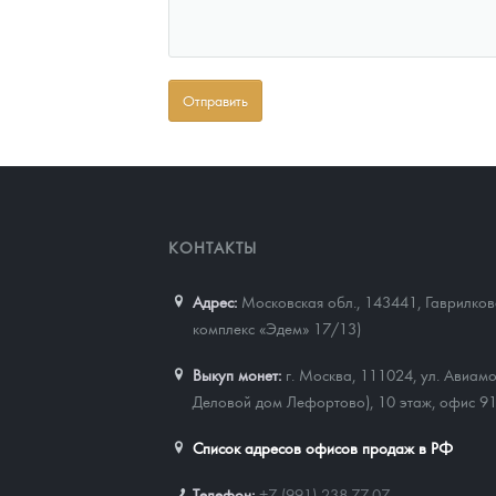
КОНТАКТЫ
Адрес:
Московская обл., 143441
,
Гаврилково
комплекс «Эдем» 17/13)
Выкуп монет:
г. Москва, 111024, ул. Авиамо
Деловой дом Лефортово), 10 этаж, офис 9
Список адресов офисов продаж в РФ
Телефон:
+7 (991) 238-77-07