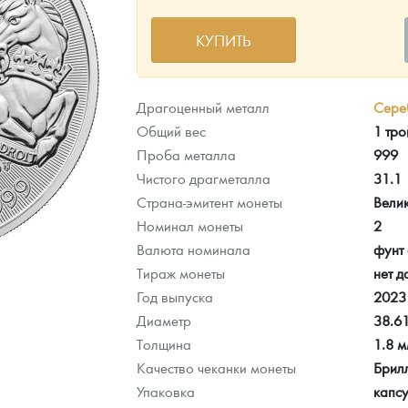
КУПИТЬ
ра, платины на 2026 год
Драгоценный металл
Сере
Общий вес
1 тро
Проба металла
999
Чистого драгметалла
31.1
Страна-эмитент монеты
Вели
Номинал монеты
2
Валюта номинала
фунт 
Тираж монеты
нет д
Год выпуска
2023
Диаметр
38.6
данных
Толщина
1.8 
Качество чеканки монеты
Брил
Упаковка
капс