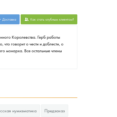
Доставка
Как стать клубным клиентом?
нного Королевства. Герб работы
, что говорит о чести и доблести, о
его монарха. Все остальные члены
усская нумизматика
Предзаказ