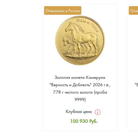
Отчеканено в России
Отче
а Острова Св.
Золотая монета Камеруна
рс" 2024 г.в.,
"Верность и Доблесть" 2026 г.в.,
"
еребра (проба
7.78 г чистого золота (проба
9999)
цена
Клубная цена
8
Руб.
100 930
Руб.
ная цена
Стандартная цена