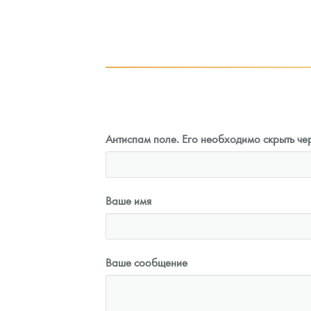
3
Руб.
101 860
Руб.
ыкупа
Цена выкупа
оните
93 023
Руб.
Антиспам поле. Его необходимо скрыть чер
Ваше имя
Ваше сообщение