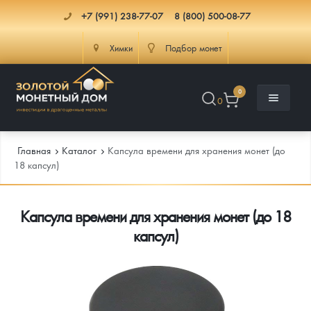
+7 (991) 238-77-07
8 (800) 500-08-77
Химки
Подбор монет
0
0
Главная
Каталог
Капсула времени для хранения монет (до
18 капсул)
Каталог
Капсула времени для хранения монет (до 18
Инфо
Каталог Монет
капсул)
Доставка
Инвестиционные монеты
Как сделать заказ
Услуги
Памятные и старинные монеты
Подлинность монет
Монеты Россия и СССР