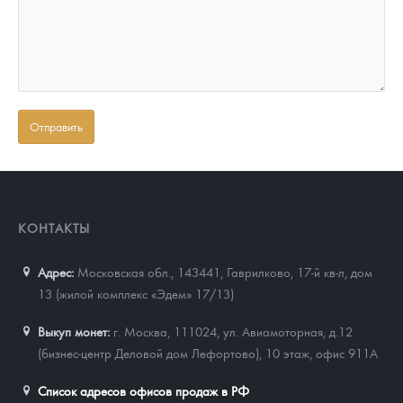
КОНТАКТЫ
Адрес:
Московская обл., 143441
,
Гаврилково, 17-й кв-л, дом
13 (жилой комплекс «Эдем» 17/13)
Выкуп монет:
г. Москва, 111024, ул. Авиамоторная, д.12
(бизнес-центр Деловой дом Лефортово), 10 этаж, офис 911А
Список адресов офисов продаж в РФ