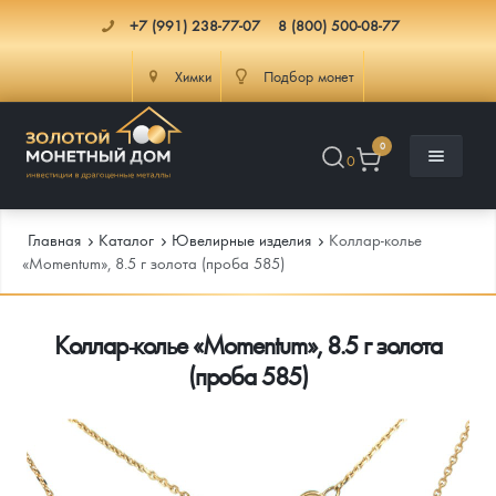
+7 (991) 238-77-07
8 (800) 500-08-77
Химки
Подбор монет
0
0
Главная
Каталог
Ювелирные изделия
Коллар-колье
«Momentum», 8.5 г золота (проба 585)
Каталог
Коллар-колье «Momentum», 8.5 г золота
Инфо
Каталог Монет
(проба 585)
Доставка
Инвестиционные монеты
Как сделать заказ
Услуги
Памятные и старинные монеты
Подлинность монет
Монеты Россия и СССР