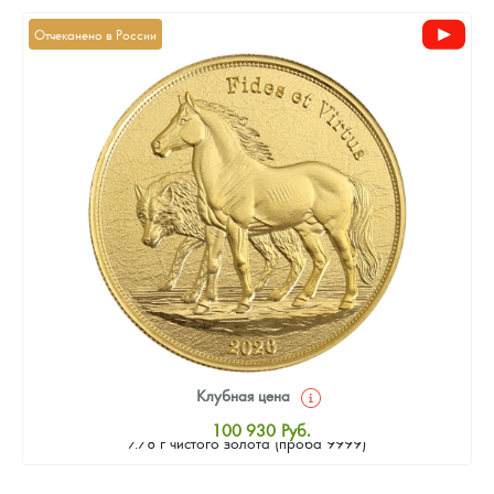
Отчеканено в России
Клубная цена
Золотая монета Камеруна "Верность и Доблесть" 2026 г.в.,
100 930
Руб.
7.78 г чистого золота (проба 9999)
Стандартная цена
101 860
Руб.