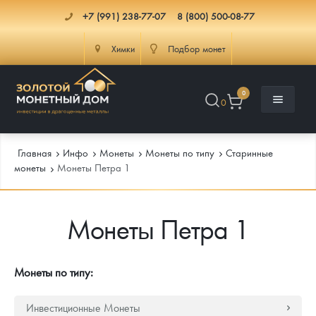
+7 (991) 238-77-07
8 (800) 500-08-77
Химки
Подбор монет
0
0
Главная
Инфо
Монеты
Монеты по типу
Старинные
монеты
Монеты Петра 1
Каталог
Монеты Петра 1
Инфо
Каталог Монет
Доставка
Инвестиционные монеты
Как сделать заказ
Монеты по типу:
Услуги
Памятные и старинные монеты
Подлинность монет
Монеты Россия и СССР
Инвестиционные Монеты