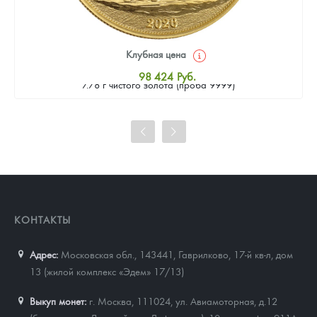
Клубная цена
Золотая монета Камеруна "Верность и Доблесть" 2026 г.в.,
98 424
Руб.
7.78 г чистого золота (проба 9999)
Стандартная цена
98 873
Руб.
Цена выкупа
91 683
Руб.
КОНТАКТЫ
Адрес:
Московская обл., 143441
,
Гаврилково, 17-й кв-л, дом
13 (жилой комплекс «Эдем» 17/13)
Выкуп монет:
г. Москва, 111024, ул. Авиамоторная, д.12