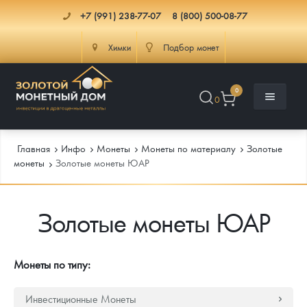
+7 (991) 238-77-07
8 (800) 500-08-77
Химки
Подбор монет
0
0
Главная
Инфо
Монеты
Монеты по материалу
Золотые
монеты
Золотые монеты ЮАР
Каталог
Золотые монеты ЮАР
Инфо
Каталог Монет
Доставка
Инвестиционные монеты
Как сделать заказ
Монеты по типу:
Услуги
Памятные и старинные монеты
Подлинность монет
Монеты Россия и СССР
Инвестиционные Монеты