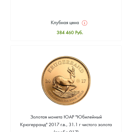
Клубная цена
384 460
Руб.
Стандартная цена
386 257
Руб.
Цена выкупа
348 529
Руб.
Золотая монета ЮАР "Юбилейный
Крюгерранд" 2017 г.в., 31.1 г чистого золота
(проба 917)