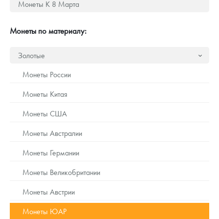
Монеты К 8 Марта
Русская нумизматика
Золотая карманная галерея
Монеты по материалу:
Наборы подарочных и коллекционных монет
Золотые
Монеты и жетоны из недрагоценных металлов
Монеты России
Книги по нумизматике
Монеты Китая
Монеты США
Монеты Австралии
Монеты Германии
Монеты Великобритании
Монеты Австрии
Монеты ЮАР