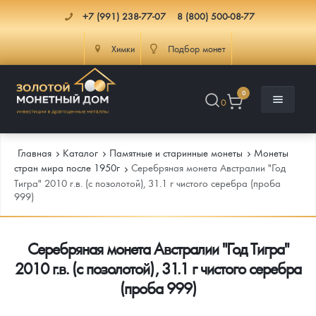
+7 (991) 238-77-07
8 (800) 500-08-77
Химки
Подбор монет
0
0
Главная
Каталог
Памятные и старинные монеты
Монеты
стран мира после 1950г
Серебряная монета Австралии "Год
Тигра" 2010 г.в. (с позолотой), 31.1 г чистого серебра (проба
999)
Каталог
Инфо
Каталог Монет
Серебряная монета Австралии "Год Тигра"
2010 г.в. (с позолотой), 31.1 г чистого серебра
Доставка
Инвестиционные монеты
Как сделать заказ
(проба 999)
Услуги
Памятные и старинные монеты
Подлинность монет
Монеты Россия и СССР