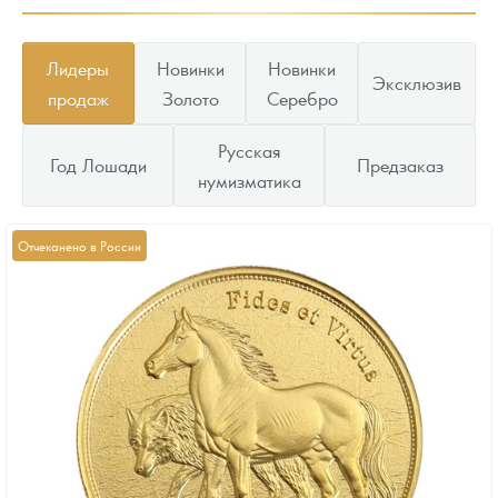
Лидеры
Новинки
Новинки
Эксклюзив
продаж
Золото
Серебро
Русская
Год Лошади
Предзаказ
нумизматика
Отчеканено в России