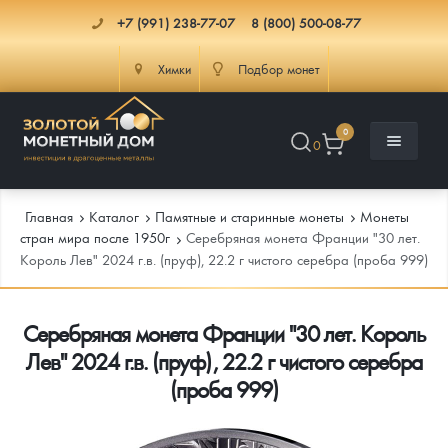
+7 (991) 238-77-07
8 (800) 500-08-77
Химки
Подбор монет
0
0
Главная
Каталог
Памятные и старинные монеты
Монеты
стран мира после 1950г
Серебряная монета Франции "30 лет.
Король Лев" 2024 г.в. (пруф), 22.2 г чистого серебра (проба 999)
Каталог
Серебряная монета Франции "30 лет. Король
Инфо
Каталог Монет
Лев" 2024 г.в. (пруф), 22.2 г чистого серебра
Доставка
Инвестиционные монеты
Как сделать заказ
(проба 999)
Услуги
Памятные и старинные монеты
Подлинность монет
Монеты Россия и СССР