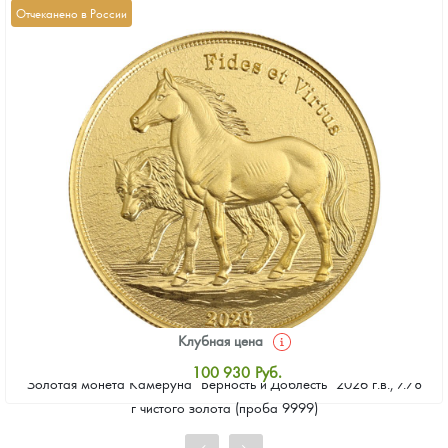
Отчеканено в России
Клубная цена
100 930
Руб.
Золотая монета Камеруна "Верность и Доблесть" 2026 г.в., 7.78
Стандартная цена
г чистого золота (проба 9999)
101 860
Руб.