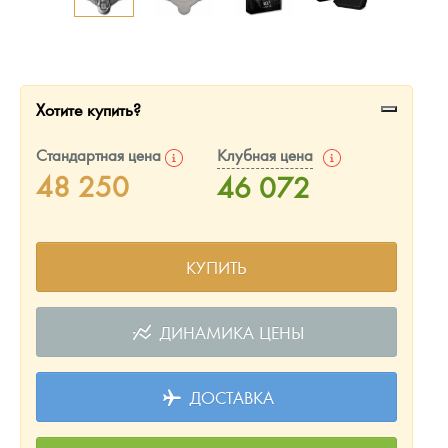
Русская нумизматика
Золотая карманная галерея
Наборы подарочных и коллекционных монет
Хотите купить?
Монеты и жетоны из недрагоценных металлов
Стандартная цена
Клубная цена
48 250
46 072
Книги по нумизматике
КУПИТЬ
ДИНАМИКА ЦЕНЫ
ДОСТАВКА