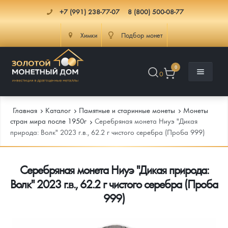
+7 (991) 238-77-07
8 (800) 500-08-77
Химки
Подбор монет
0
0
Главная
Каталог
Памятные и старинные монеты
Монеты
стран мира после 1950г
Серебряная монета Ниуэ "Дикая
природа: Волк" 2023 г.в., 62.2 г чистого серебра (Проба 999)
Каталог
Серебряная монета Ниуэ "Дикая природа:
Инфо
Каталог Монет
Волк" 2023 г.в., 62.2 г чистого серебра (Проба
Доставка
Инвестиционные монеты
Как сделать заказ
999)
Услуги
Памятные и старинные монеты
Подлинность монет
Монеты Россия и СССР