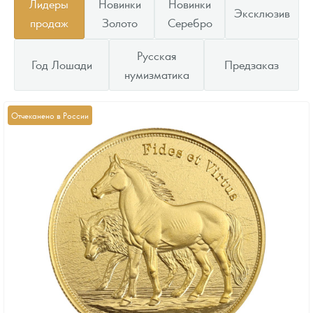
Лидеры
Новинки
Новинки
Эксклюзив
продаж
Золото
Серебро
Русская
Год Лошади
Предзаказ
нумизматика
Отчеканено в России