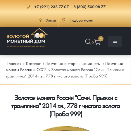
+7 (991) 238-77-07
8 (800) 500-08-77
Химки
Подбор монет
0
0
Главная
Каталог
Памятные и старинные монеты
Памятные
монеты России и СССР
Золотая монета России "Сочи. Прыжки с
трамплина" 2014 г.в., 7.78 г чистого золота (Проба 999)
Каталог
Золотая монета России "Сочи. Прыжки с
Инфо
Каталог Монет
трамплина" 2014 г.в., 7.78 г чистого золота
Доставка
Инвестиционные монеты
Как сделать заказ
(Проба 999)
Услуги
Памятные и старинные монеты
Подлинность монет
Монеты Россия и СССР