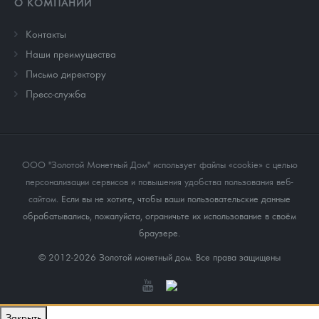
О КОМПАНИИ
Контакты
Наши преимущества
Письмо директору
Пресс-служба
ООО "Золотой Монетный Дом" использует файлы «cookie» с целью
персонализации сервисов и повышения удобства пользования веб-
сайтом
. Если вы не хотите, чтобы ваши пользовательские данные
обрабатывались, пожалуйста, ограничьте их использование в своём
браузере.
© 2012-2026 Золотой монетный дом. Все права защищены
Закрыть