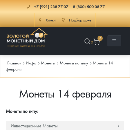
+7 (991) 238-77-07
8 (800) 500-08-77
Химки
Подбор монет
0
0
Главная
Инфо
Монеты
Монеты по типу
Монеты 14
февраля
Каталог
Монеты 14 февраля
Инфо
Каталог Монет
Доставка
Инвестиционные монеты
Как сделать заказ
Монеты по типу:
Услуги
Памятные и старинные монеты
Подлинность монет
Монеты Россия и СССР
Инвестиционные Монеты