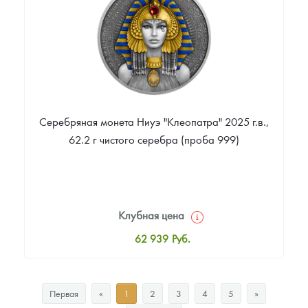
Звоните
Серебряная монета Ниуэ "Клеопатра" 2025 г.в.,
62.2 г чистого серебра (проба 999)
Клубная цена
62 939
Руб.
Стандартная цена
65 003
Руб.
Первая
«
1
2
3
4
5
»
Цена выкупа