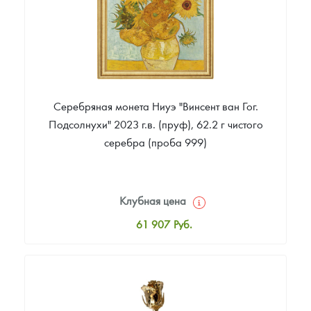
Серебряная монета Ниуэ "Винсент ван Гог.
Подсолнухи" 2023 г.в. (пруф), 62.2 г чистого
серебра (проба 999)
Клубная цена
61 907
Руб.
Стандартная цена
63 971
Руб.
Цена выкупа
Звоните