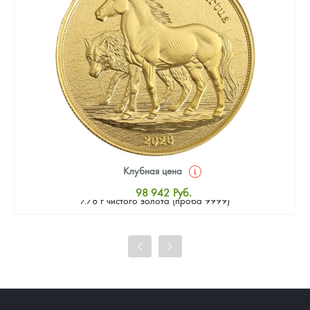
Клубная цена
Золотая монета Камеруна "Верность и Доблесть" 2026 г.в.,
98 942
Руб.
7.78 г чистого золота (проба 9999)
Стандартная цена
99 389
Руб.
Цена выкупа
91 331
Руб.