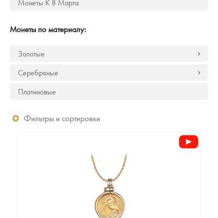
Монеты К 8 Марта
Русская нумизматика
Золотая карманная галерея
Монеты по материалу:
Наборы подарочных и коллекционных монет
Золотые
Монеты и жетоны из недрагоценных металлов
Серебряные
Книги по нумизматике
Платиновые
Фильтры и сортировки