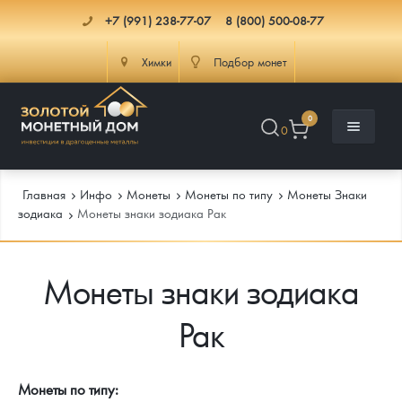
+7 (991) 238-77-07
8 (800) 500-08-77
Химки
Подбор монет
0
0
Главная
Инфо
Монеты
Монеты по типу
Монеты Знаки
зодиака
Монеты знаки зодиака Рак
Каталог
Монеты знаки зодиака
Инфо
Каталог Монет
Рак
Доставка
Инвестиционные монеты
Как сделать заказ
Услуги
Памятные и старинные монеты
Подлинность монет
Монеты Россия и СССР
Монеты по типу: