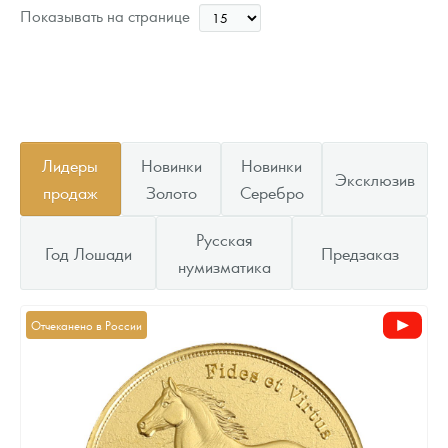
Цена выкупа
Показывать на странице
Звоните
Лидеры
Новинки
Новинки
Эксклюзив
продаж
Золото
Серебро
Русская
Год Лошади
Предзаказ
нумизматика
Отчеканено в России