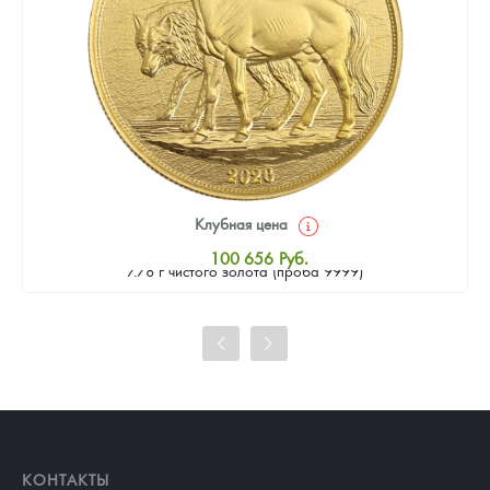
Клубная цена
Золотая монета Камеруна "Верность и Доблесть" 2026 г.в.,
100 656
Руб.
7.78 г чистого золота (проба 9999)
Стандартная цена
101 583
Руб.
Цена выкупа
92 770
Руб.
КОНТАКТЫ