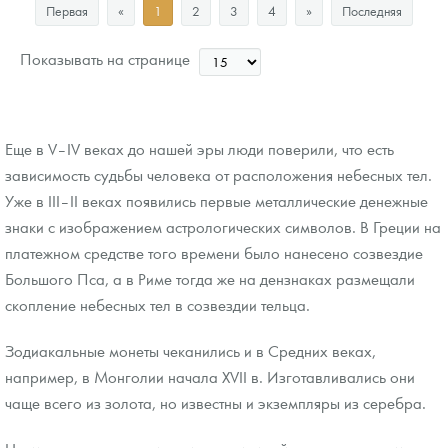
Первая
«
1
2
3
4
»
Последняя
Цена выкупа
88 907
Руб.
Показывать на странице
Еще в V–IV веках до нашей эры люди поверили, что есть
зависимость судьбы человека от расположения небесных тел.
Уже в III–II веках появились первые металлические денежные
знаки с изображением астрологических символов. В Греции на
платежном средстве того времени было нанесено созвездие
Большого Пса, а в Риме тогда же на дензнаках размещали
скопление небесных тел в созвездии тельца.
Зодиакальные монеты чеканились и в Средних веках,
например, в Монголии начала XVII в. Изготавливались они
чаще всего из золота, но известны и экземпляры из серебра.