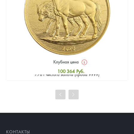
Клубная цена
Золотая монета Камеруна "Верность и Доблесть" 2026 г.в.,
100 364
Руб.
7.78 г чистого золота (проба 9999)
Стандартная цена
100 822
Руб.
Цена выкупа
93 490
Руб.
КОНТАКТЫ