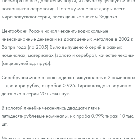
Несмотря на все достижения науки, и сейчас существует много
поклонников астрологии. Поэтому монетные дворы всего
мира запускают серии, посвященные знакам Зодиака.
Центробанк России начал чеканить зодиакальные
инвестиционные дензнаки из драгоценных металлов в 2002 г.
За три года (по 2005) было выпущено 6 серий в разных
номиналах, материалах (золото и серебро), качестве чеканки
(анциркулейтед, пруф).
Серебряная монета знак зодиака выпускалась в 2 номиналах
– два и три рубля, с пробой 0.925. Тираж каждого варианта
дензнака в серии 20 тысяч штук.
В золотой линейке чеканились двадцати пяти и
пятидесятирублевые номиналы, их проба 0.999, тираж 10 тыс.
шт.
Мода на зодиакальные серии охватила и другие страны мира.