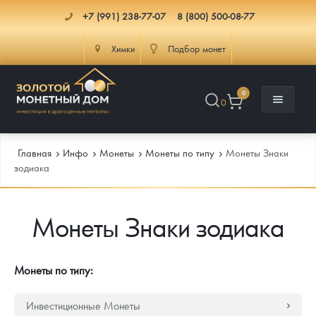
+7 (991) 238-77-07
8 (800) 500-08-77
Химки
Подбор монет
0
0
Главная
Инфо
Монеты
Монеты по типу
Монеты Знаки
зодиака
Каталог
Монеты Знаки зодиака
Инфо
Каталог Монет
Доставка
Инвестиционные монеты
Как сделать заказ
Монеты по типу:
Услуги
Памятные и старинные монеты
Подлинность монет
Монеты Россия и СССР
Инвестиционные Монеты