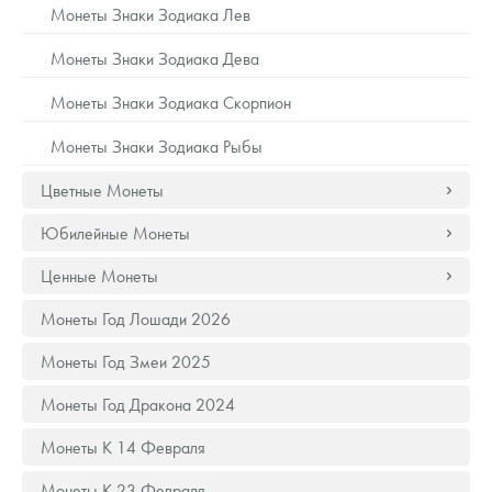
Русская нумизматика
Монеты Знаки Зодиака Лев
Монеты Знаки Зодиака Дева
Золотая карманная галерея
Монеты Знаки Зодиака Скорпион
Наборы подарочных и коллекционных монет
Монеты Знаки Зодиака Рыбы
Монеты и жетоны из недрагоценных металлов
Цветные Монеты
Книги по нумизматике
Юбилейные Монеты
Ценные Монеты
Монеты Год Лошади 2026
Монеты Год Змеи 2025
Монеты Год Дракона 2024
Монеты К 14 Февраля
Монеты К 23 Февраля